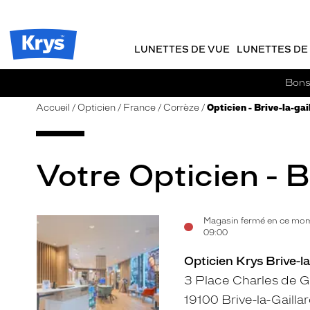
m
J
ER AU
TENU
y
e
CIPAL
Opticien
K
r
Krys
r
e
LUNETTES DE VUE
LUNETTES DE 
-
y
-
s
c
La
Bons 
o
confiance
m
vous
Accueil
Opticien
France
Corrèze
Opticien - Brive-la-gai
m
va
a
si
n
bien
d
Votre Opticien - Br
e
Magasin fermé en ce mom
Voir
Voir
09:00
la
la
Opticien Krys Brive-la
fiche
fiche
3 Place Charles de G
19100 Brive-la-Gailla