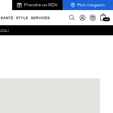
Prendre un RDV
Mon magasin
Mon
Afficher
SANTÉ
STYLE
SERVICES
vide
panie
la
recherche
fite !