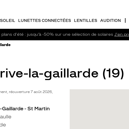
SOLEIL
LUNETTES CONNECTÉES
LENTILLES
AUDITION
plans d'été : jusqu’à -50% sur une sélection de solaires
J'en pro
llarde
ive-la-gaillarde (19)
ent, réouverture 7 août 2026,
-Gaillarde - St Martin
aulle
rde