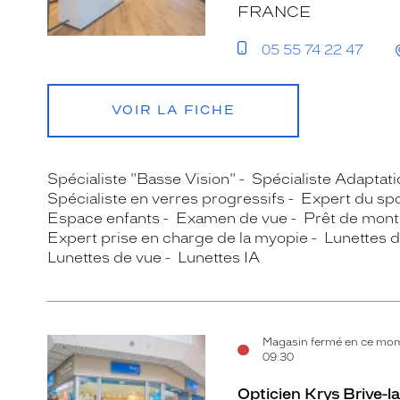
FRANCE
05 55 74 22 47
VOIR LA FICHE
Spécialiste "Basse Vision"
Spécialiste Adaptatio
Spécialiste en verres progressifs
Expert du spo
Espace enfants
Examen de vue
Prêt de mont
Expert prise en charge de la myopie
Lunettes d
Lunettes de vue
Lunettes IA
Magasin fermé en ce mom
09:30
Opticien Krys Brive-la