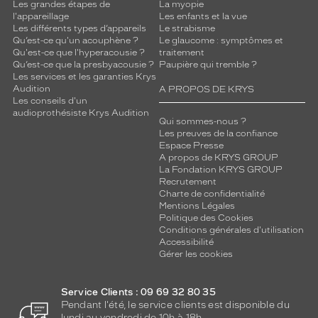
Les grandes étapes de
La myopie
l'appareillage
Les enfants et la vue
Les différents types d’appareils
Le strabisme
Qu’est-ce qu'un acouphène ?
Le glaucome : symptômes et
Qu'est-ce que l'hyperacousie ?
traitement
Qu’est-ce que la presbyacousie ?
Paupière qui tremble ?
Les services et les garanties Krys
Audition
A PROPOS DE KRYS
Les conseils d'un
audioprothésiste Krys Audition
Qui sommes-nous ?
Les preuves de la confiance
Espace Presse
A propos de KRYS GROUP
La Fondation KRYS GROUP
Recrutement
Charte de confidentialité
Mentions Légales
Politique des Cookies
Conditions générales d'utilisation
Accessibilité
Gérer les cookies
Service Clients : 09 69 32 80 35
Pendant l'été, le service clients est disponible du
lundi au vendredi de 10h à 18h.