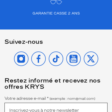
GARANTIE CASSE 2 ANS
Suivez-nous
INSTAGRAM
FACEBOOK
TIKTOK
YOUTUBE
X
Restez informé et recevez nos
(Ce
champ
offres KRYS
est
Name
obligatoire)
Votre adresse e-mail
*
(exemple : nom@mail.com)