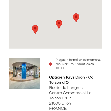
Voir
Voir
Voir
Voir
Magasin fermé en ce moment,
réouverture 10 août 2026,
la
la
la
la
10:00
fiche
fiche
fiche
fiche
Opticien Krys Dijon - Cc
Toison d'Or
Route de Langres
Centre Commercial La
Toison D'Or
21000 Dijon
FRANCE