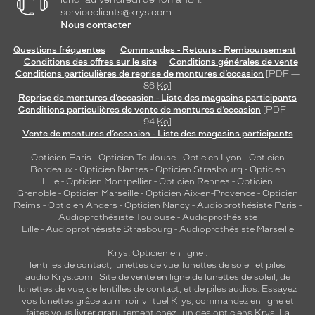
serviceclients@krys.com
Nous contacter
Questions fréquentes
Commandes - Retours - Remboursement
Conditions des offres sur le site
Conditions générales de vente
Conditions particulières de reprise de montures d’occasion
[PDF —
86
Ko
]
Reprise de montures d’occasion - Liste des magasins participants
Conditions particulières de vente de montures d’occasion
[PDF —
94
Ko
]
Vente de montures d’occasion - Liste des magasins participants
Opticien Paris
-
Opticien Toulouse
-
Opticien Lyon
-
Opticien
Bordeaux
-
Opticien Nantes
-
Opticien Strasbourg
-
Opticien
Lille
-
Opticien Montpellier
-
Opticien Rennes
-
Opticien
Grenoble
-
Opticien Marseille
-
Opticien Aix-en-Provence
-
Opticien
Reims
-
Opticien Angers
-
Opticien Nancy
-
Audioprothésiste Paris
-
Audioprothésiste Toulouse
-
Audioprothésiste
Lille
-
Audioprothésiste Strasbourg
-
Audioprothésiste Marseille
Krys, Opticien en ligne :
lentilles de contact
,
lunettes de vue
,
lunettes de soleil
et
piles
audio
Krys.com : Site de vente en ligne de lunettes de soleil, de
lunettes de vue, de
lentilles de contact
, et de piles audios. Essayez
vos lunettes grâce au miroir virtuel Krys, commandez en ligne et
faites vous livrer gratuitement chez l'un des opticiens Krys. La