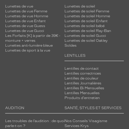
Lunettes de vue
Lunettes de soleil
Lunettes de vue Femme
Lunettes de soleil Femme
Lunettes de vue Homme
Lunettes de soleil Homme
Lunettes de vue Enfant
Lunettes de soleil Enfant
Lunettes de vue Guess
Lunettes de soleil bébé
Lunettes de vue Gucci
Lunettes de soleil Ray-Ban
Les Forfaits [K] à partir de 39€ -
Lunettes de soleil Gucci
monture + verres
Lunettes de soleil Oakley
Lunettes anti-lumière bleue
Soldes
Lunettes de sport à la vue
LENTILLES
Lentilles de contact
Lentilles correctrices
Lentilles de couleur
Lentilles Journalières
Lentilles Bi Mensuelles
Lentilles Mensuelles
Produits d'entretien
AUDITION
SANTÉ, STYLES ET SERVICES
Les troubles de l’audition : de quoi
Nos Conseils Visagisme
parle-t-on ?
Services Krys