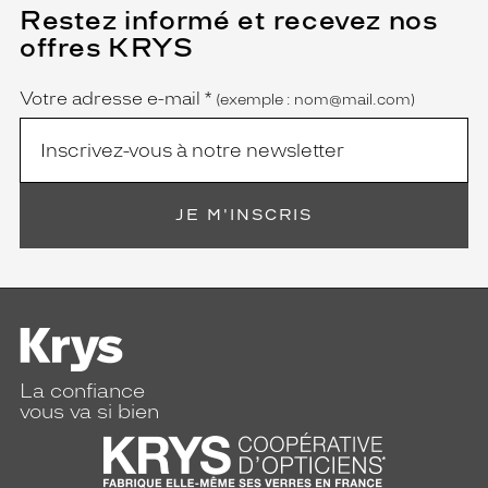
Restez informé et recevez nos
(Ce
champ
offres KRYS
est
Name
obligatoire)
Votre adresse e-mail
*
(exemple : nom@mail.com)
JE M'INSCRIS
La confiance
vous va si bien