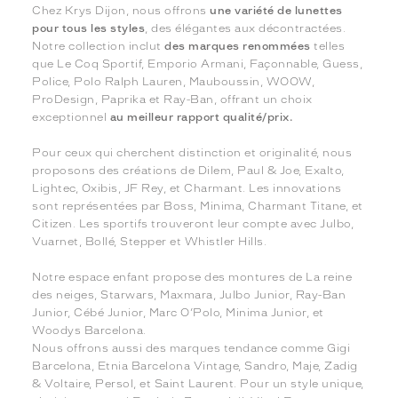
Chez Krys Dijon, nous offrons
une variété de lunettes
pour tous les styles
, des élégantes aux décontractées.
Notre collection inclut
des marques renommées
telles
que Le Coq Sportif, Emporio Armani, Façonnable, Guess,
Police, Polo Ralph Lauren, Mauboussin, WOOW,
ProDesign, Paprika et Ray-Ban, offrant un choix
exceptionnel
au meilleur rapport qualité/prix.
Pour ceux qui cherchent distinction et originalité, nous
proposons des créations de Dilem, Paul & Joe, Exalto,
Lightec, Oxibis, JF Rey, et Charmant. Les innovations
sont représentées par Boss, Minima, Charmant Titane, et
Citizen. Les sportifs trouveront leur compte avec Julbo,
Vuarnet, Bollé, Stepper et Whistler Hills.
Notre espace enfant propose des montures de La reine
des neiges, Starwars, Maxmara, Julbo Junior, Ray-Ban
Junior, Cébé Junior, Marc O’Polo, Minima Junior, et
Woodys Barcelona.
Nous offrons aussi des marques tendance comme Gigi
Barcelona, Etnia Barcelona Vintage, Sandro, Maje, Zadig
& Voltaire, Persol, et Saint Laurent. Pour un style unique,