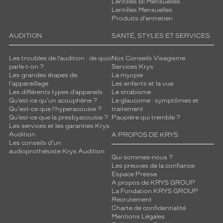
Lentilles Bi Mensuelles
Lentilles Mensuelles
Produits d'entretien
AUDITION
SANTÉ, STYLES ET SERVICES
Les troubles de l’audition : de quoi
Nos Conseils Visagisme
parle-t-on ?
Services Krys
Les grandes étapes de
La myopie
l'appareillage
Les enfants et la vue
Les différents types d’appareils
Le strabisme
Qu’est-ce qu'un acouphène ?
Le glaucome : symptômes et
Qu'est-ce que l'hyperacousie ?
traitement
Qu’est-ce que la presbyacousie ?
Paupière qui tremble ?
Les services et les garanties Krys
Audition
A PROPOS DE KRYS
Les conseils d'un
audioprothésiste Krys Audition
Qui sommes-nous ?
Les preuves de la confiance
Espace Presse
A propos de KRYS GROUP
La Fondation KRYS GROUP
Recrutement
Charte de confidentialité
Mentions Légales