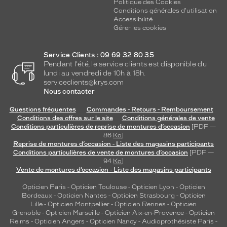
Politique des Cookies
Conditions générales d'utilisation
Accessibilité
Gérer les cookies
Service Clients : 09 69 32 80 35
Pendant l'été, le service clients est disponible du
lundi au vendredi de 10h à 18h.
serviceclients@krys.com
Nous contacter
Questions fréquentes
Commandes - Retours - Remboursement
Conditions des offres sur le site
Conditions générales de vente
Conditions particulières de reprise de montures d’occasion
[PDF —
86
Ko
]
Reprise de montures d’occasion - Liste des magasins participants
Conditions particulières de vente de montures d’occasion
[PDF —
94
Ko
]
Vente de montures d’occasion - Liste des magasins participants
Opticien Paris
-
Opticien Toulouse
-
Opticien Lyon
-
Opticien
Bordeaux
-
Opticien Nantes
-
Opticien Strasbourg
-
Opticien
Lille
-
Opticien Montpellier
-
Opticien Rennes
-
Opticien
Grenoble
-
Opticien Marseille
-
Opticien Aix-en-Provence
-
Opticien
Reims
-
Opticien Angers
-
Opticien Nancy
-
Audioprothésiste Paris
-