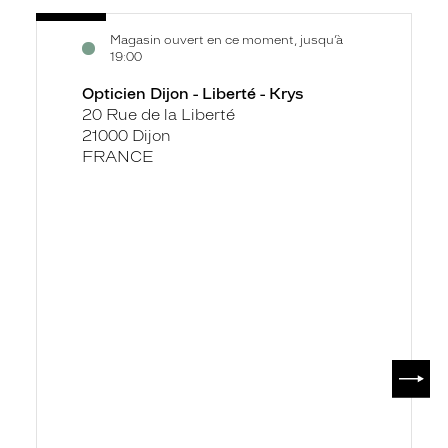
Voir
Opticien
Magasin ouvert en ce moment, jusqu’à
la
Dijon
19:00
fiche
-
Opticien Dijon - Liberté - Krys
Liberté
20 Rue de la Liberté
-
21000 Dijon
Krys
FRANCE
SUIV