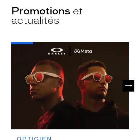
Promotions
et
actualités
-
Oakley
META
SUIV
OPTICIEN