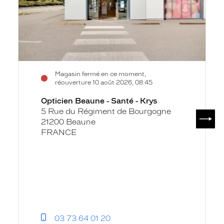
Krys
Magasin fermé en ce moment,
réouverture 10 août 2026, 08:45
Opticien Beaune - Santé - Krys
5 Rue du Régiment de Bourgogne
SUIV
21200 Beaune
FRANCE
03 73 64 01 20