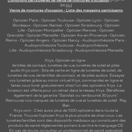
Conditions particulières de vente de montures d’occasion
[PDF —
94
Ko
]
Vente de montures d’occasion - Liste des magasins participants
Opticien Paris
-
Opticien Toulouse
-
Opticien Lyon
-
Opticien
Bordeaux
-
Opticien Nantes
-
Opticien Strasbourg
-
Opticien
Lille
-
Opticien Montpellier
-
Opticien Rennes
-
Opticien
Grenoble
-
Opticien Marseille
-
Opticien Aix-en-Provence
-
Opticien
Reims
-
Opticien Angers
-
Opticien Nancy
-
Audioprothésiste Paris
-
Audioprothésiste Toulouse
-
Audioprothésiste
Lille
-
Audioprothésiste Strasbourg
-
Audioprothésiste Marseille
Krys, Opticien en ligne :
lentilles de contact
,
lunettes de vue
,
lunettes de soleil
et
piles
audio
Krys.com : Site de vente en ligne de lunettes de soleil, de
lunettes de vue, de
lentilles de contact
, et de piles audios. Essayez
vos lunettes grâce au miroir virtuel Krys, commandez en ligne et
faites vous livrer gratuitement chez l'un des opticiens Krys. La
livraison est offerte pour un retrait dans le réseau Krys. Bénéficiez
également de la garantie "Satisfait ou remboursé 30 jours".
Retrouvez nos marques de lunettes de vue et
lunettes de soleil : Ray
Ban
Krys.com : C’est aussi plus de 1000 opticiens dans toute la
France.
Trouvez l’opticien Krys le plus proche de chez vous
. Les
lunettes/lentilles sont des dispositifs médicaux qui constituent des
produits de santé réglementés portant à ce titre le marquage CE.
En cas de doute, consultez un professionnel de santé spécialisé.