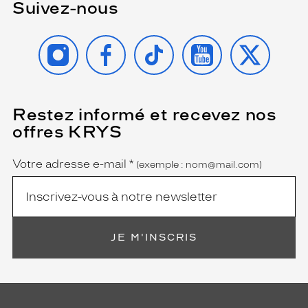
Suivez-nous
INSTAGRAM
FACEBOOK
TIKTOK
YOUTUBE
X
Restez informé et recevez nos
(Ce
champ
offres KRYS
est
Name
obligatoire)
Votre adresse e-mail
*
(exemple : nom@mail.com)
JE M'INSCRIS