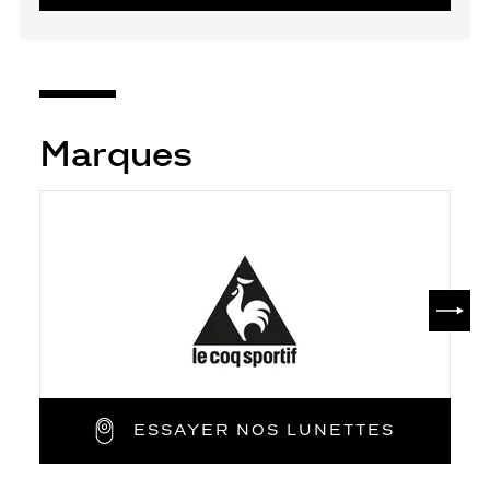
Marques
SUIV
ESSAYER NOS LUNETTES