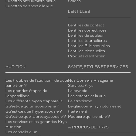
Lunettes anti-lumière bleue
Soldes
Lunettes de sport à la vue
LENTILLES
Lentilles de contact
Lentilles correctrices
Lentilles de couleur
Lentilles Journalières
Lentilles Bi Mensuelles
Lentilles Mensuelles
Produits d'entretien
AUDITION
SANTÉ, STYLES ET SERVICES
Les troubles de l’audition : de quoi
Nos Conseils Visagisme
parle-t-on ?
Services Krys
Les grandes étapes de
La myopie
l'appareillage
Les enfants et la vue
Les différents types d’appareils
Le strabisme
Qu’est-ce qu'un acouphène ?
Le glaucome : symptômes et
Qu'est-ce que l'hyperacousie ?
traitement
Qu’est-ce que la presbyacousie ?
Paupière qui tremble ?
Les services et les garanties Krys
Audition
A PROPOS DE KRYS
Les conseils d'un