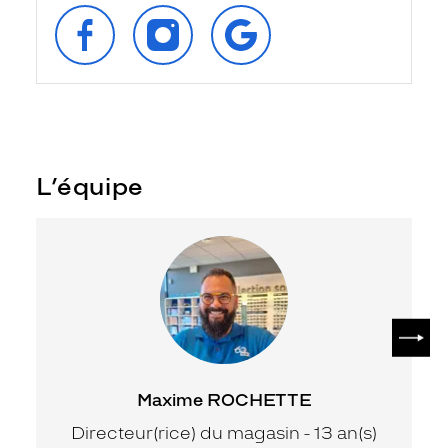
SUIVEZ‑NOUS
SUIVEZ‑NOUS
RETROUVEZ‑NOUS
SUR
SUR
SUR
FACEBOOK
INSTAGRAM
GOOGLE
L’équipe
SUIV
Maxime ROCHETTE
Directeur(rice) du magasin - 13 an(s)