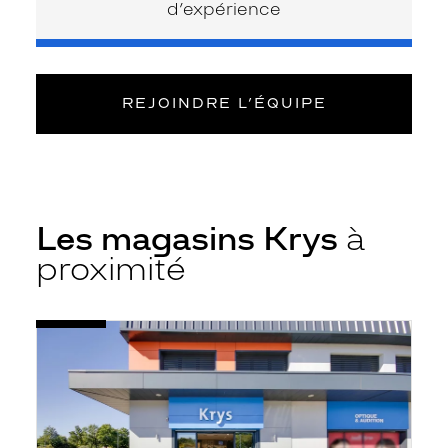
d’expérience
REJOINDRE L’ÉQUIPE
Les magasins Krys
à
proximité
Voir
Opticien
la
Beaune
fiche
-
Santé
-