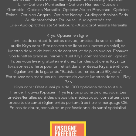
Lille
-
Opticien Montpellier
-
Opticien Rennes
-
Opticien
Grenoble
-
Opticien Marseille
-
Opticien Aix-en-Provence
-
Opticien
Reims
-
Opticien Angers
-
Opticien Nancy
-
Audioprothésiste Paris
-
Audioprothésiste Toulouse
-
Audioprothésiste
Lille
-
Audioprothésiste Strasbourg
-
Audioprothésiste Marseille
Krys, Opticien en ligne :
lentilles de contact
,
lunettes de vue
,
lunettes de soleil
et
piles
audio
Krys.com : Site de vente en ligne de lunettes de soleil, de
lunettes de vue, de
lentilles de contact
, et de piles audios. Essayez
vos lunettes grâce au miroir virtuel Krys, commandez en ligne et
faites vous livrer gratuitement chez l'un des opticiens Krys. La
livraison est offerte pour un retrait dans le réseau Krys. Bénéficiez
également de la garantie "Satisfait ou remboursé 30 jours".
Retrouvez nos marques de lunettes de vue et
lunettes de soleil : Ray
Ban
Krys.com : C’est aussi plus de 1000 opticiens dans toute la
France.
Trouvez l’opticien Krys le plus proche de chez vous
. Les
lunettes/lentilles sont des dispositifs médicaux qui constituent des
produits de santé réglementés portant à ce titre le marquage CE.
En cas de doute, consultez un professionnel de santé spécialisé.