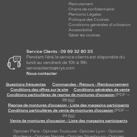
Recrutement
Charte de confidentialité
Mentions Légales
Politique des Cookies
Conditions générales d'utilisation
Accessibilité
Gérer les cookies
Service Clients : 09 69 32 80 35
Pendant l'été, le service clients est disponible du
lundi au vendredi de 10h à 18h.
serviceclients@krys.com
Nous contacter
Questions fréquentes
Commandes - Retours - Remboursement
Conditions des offres sur le site
Conditions générales de vente
Conditions particulières de reprise de montures d’occasion
[PDF —
86
Ko
]
Reprise de montures d’occasion - Liste des magasins participants
Conditions particulières de vente de montures d’occasion
[PDF —
94
Ko
]
Vente de montures d’occasion - Liste des magasins participants
Opticien Paris
-
Opticien Toulouse
-
Opticien Lyon
-
Opticien
Bordeaux
-
Opticien Nantes
-
Opticien Strasbourg
-
Opticien