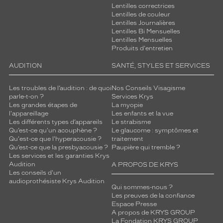
Lentilles correctrices
Lentilles de couleur
Lentilles Journalières
Lentilles Bi Mensuelles
Lentilles Mensuelles
Produits d'entretien
AUDITION
SANTÉ, STYLES ET SERVICES
Les troubles de l’audition : de quoi
Nos Conseils Visagisme
parle-t-on ?
Services Krys
Les grandes étapes de
La myopie
l'appareillage
Les enfants et la vue
Les différents types d’appareils
Le strabisme
Qu’est-ce qu'un acouphène ?
Le glaucome : symptômes et
Qu'est-ce que l'hyperacousie ?
traitement
Qu’est-ce que la presbyacousie ?
Paupière qui tremble ?
Les services et les garanties Krys
Audition
A PROPOS DE KRYS
Les conseils d'un
audioprothésiste Krys Audition
Qui sommes-nous ?
Les preuves de la confiance
Espace Presse
A propos de KRYS GROUP
La Fondation KRYS GROUP