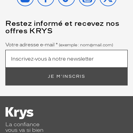
Restez informé et recevez nos
(Ce
champ
offres KRYS
est
Name
obligatoire)
Votre adresse e-mail
*
(exemple : nom@mail.com)
JE M'INSCRIS
La confiance
vous va si bien