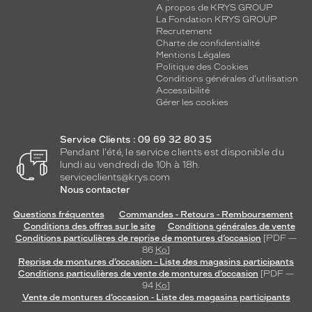
A propos de KRYS GROUP
La Fondation KRYS GROUP
Recrutement
Charte de confidentialité
Mentions Légales
Politique des Cookies
Conditions générales d'utilisation
Accessibilité
Gérer les cookies
Service Clients : 09 69 32 80 35
Pendant l'été, le service clients est disponible du
lundi au vendredi de 10h à 18h.
serviceclients@krys.com
Nous contacter
Questions fréquentes
Commandes - Retours - Remboursement
Conditions des offres sur le site
Conditions générales de vente
Conditions particulières de reprise de montures d’occasion
[PDF —
86
Ko
]
Reprise de montures d’occasion - Liste des magasins participants
Conditions particulières de vente de montures d’occasion
[PDF —
94
Ko
]
Vente de montures d’occasion - Liste des magasins participants