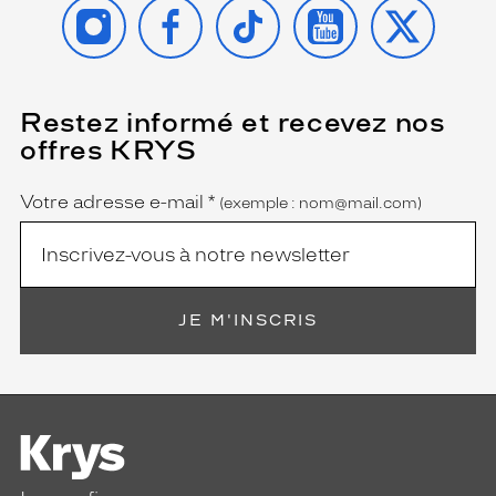
INSTAGRAM
FACEBOOK
TIKTOK
YOUTUBE
X
Restez informé et recevez nos
(Ce
champ
offres KRYS
est
Name
obligatoire)
Votre adresse e-mail
*
(exemple : nom@mail.com)
JE M'INSCRIS