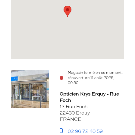
Voir
Magasin fermé en ce moment,
réouverture 11 août 2026,
la
09:30
fiche
Opticien Krys Erquy - Rue
Foch
12 Rue Foch
22430 Erquy
FRANCE
02 96 72 40 59