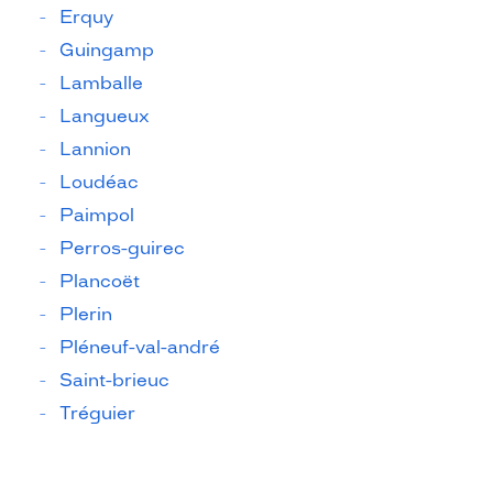
Erquy
Guingamp
Lamballe
Langueux
Lannion
Loudéac
Paimpol
Perros-guirec
Plancoët
Plerin
Pléneuf-val-andré
Saint-brieuc
Tréguier