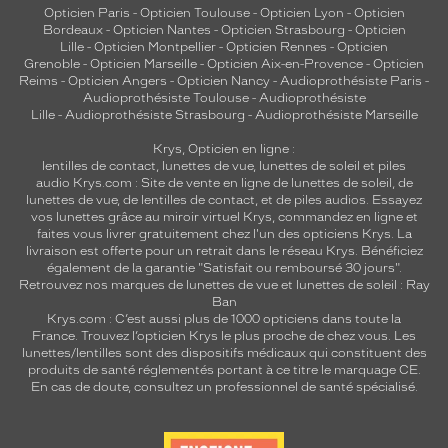
Opticien Paris
-
Opticien Toulouse
-
Opticien Lyon
-
Opticien
Bordeaux
-
Opticien Nantes
-
Opticien Strasbourg
-
Opticien
Lille
-
Opticien Montpellier
-
Opticien Rennes
-
Opticien
Grenoble
-
Opticien Marseille
-
Opticien Aix-en-Provence
-
Opticien
Reims
-
Opticien Angers
-
Opticien Nancy
-
Audioprothésiste Paris
-
Audioprothésiste Toulouse
-
Audioprothésiste
Lille
-
Audioprothésiste Strasbourg
-
Audioprothésiste Marseille
Krys, Opticien en ligne :
lentilles de contact
,
lunettes de vue
,
lunettes de soleil
et
piles
audio
Krys.com : Site de vente en ligne de lunettes de soleil, de
lunettes de vue, de
lentilles de contact
, et de piles audios. Essayez
vos lunettes grâce au miroir virtuel Krys, commandez en ligne et
faites vous livrer gratuitement chez l'un des opticiens Krys. La
livraison est offerte pour un retrait dans le réseau Krys. Bénéficiez
également de la garantie "Satisfait ou remboursé 30 jours".
Retrouvez nos marques de lunettes de vue et
lunettes de soleil : Ray
Ban
Krys.com : C’est aussi plus de 1000 opticiens dans toute la
France.
Trouvez l’opticien Krys le plus proche de chez vous
. Les
lunettes/lentilles sont des dispositifs médicaux qui constituent des
produits de santé réglementés portant à ce titre le marquage CE.
En cas de doute, consultez un professionnel de santé spécialisé.