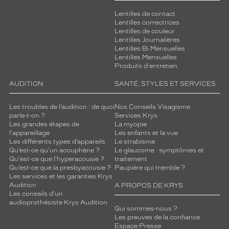
Lentilles de contact
Lentilles correctrices
Lentilles de couleur
Lentilles Journalières
Lentilles Bi Mensuelles
Lentilles Mensuelles
Produits d'entretien
AUDITION
SANTÉ, STYLES ET SERVICES
Les troubles de l’audition : de quoi
Nos Conseils Visagisme
parle-t-on ?
Services Krys
Les grandes étapes de
La myopie
l'appareillage
Les enfants et la vue
Les différents types d’appareils
Le strabisme
Qu’est-ce qu'un acouphène ?
Le glaucome : symptômes et
Qu'est-ce que l'hyperacousie ?
traitement
Qu’est-ce que la presbyacousie ?
Paupière qui tremble ?
Les services et les garanties Krys
Audition
A PROPOS DE KRYS
Les conseils d'un
audioprothésiste Krys Audition
Qui sommes-nous ?
Les preuves de la confiance
Espace Presse