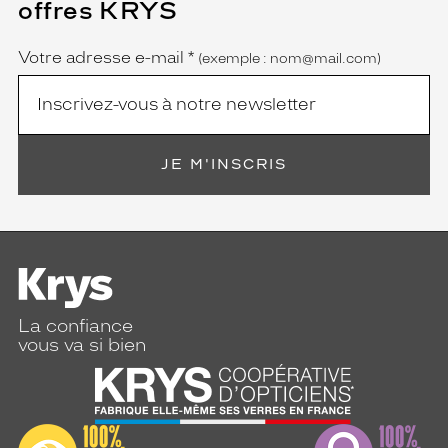
offres KRYS
est
Name
obligatoire)
Votre adresse e-mail
*
(exemple : nom@mail.com)
JE M'INSCRIS
La confiance
vous va si bien