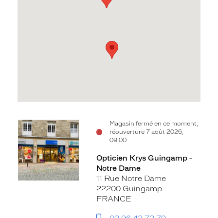
Voir
Voir
Magasin fermé en ce moment,
réouverture 7 août 2026,
la
la
09:00
fiche
fiche
Opticien Krys Guingamp -
Notre Dame
11 Rue Notre Dame
22200 Guingamp
FRANCE