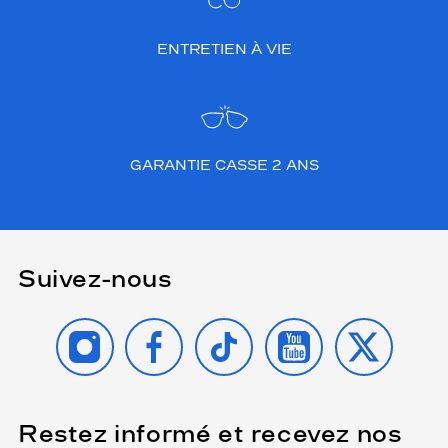
ENTRETIEN À VIE
GARANTIE CASSE 2 ANS
Suivez-nous
INSTAGRAM
FACEBOOK
TIKTOK
YOUTUBE
X
Restez informé et recevez nos
(Ce
champ