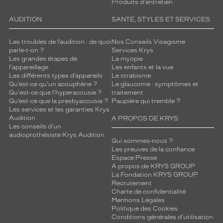
Produits d'entretien
AUDITION
SANTÉ, STYLES ET SERVICES
Les troubles de l’audition : de quoi
Nos Conseils Visagisme
parle-t-on ?
Services Krys
Les grandes étapes de
La myopie
l'appareillage
Les enfants et la vue
Les différents types d’appareils
Le strabisme
Qu’est-ce qu'un acouphène ?
Le glaucome : symptômes et
Qu'est-ce que l'hyperacousie ?
traitement
Qu’est-ce que la presbyacousie ?
Paupière qui tremble ?
Les services et les garanties Krys
Audition
A PROPOS DE KRYS
Les conseils d'un
audioprothésiste Krys Audition
Qui sommes-nous ?
Les preuves de la confiance
Espace Presse
A propos de KRYS GROUP
La Fondation KRYS GROUP
Recrutement
Charte de confidentialité
Mentions Légales
Politique des Cookies
Conditions générales d'utilisation