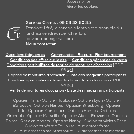
Accessibilité
Gérer les cookies
Service Clients : 09 69 32 80 35
Pendant l'été, le service clients est disponible du
lundi au vendredi de 10h à 18h.
serviceclients@krys.com
Nous contacter
Questions fréquentes
Commandes - Retours - Remboursement
Conditions des offres sur le site
Conditions générales de vente
Conditions particulières de reprise de montures d’occasion
[PDF —
86
Ko
]
Reprise de montures d’occasion - Liste des magasins participants
Conditions particulières de vente de montures d’occasion
[PDF —
94
Ko
]
Vente de montures d’occasion - Liste des magasins participants
Opticien Paris
-
Opticien Toulouse
-
Opticien Lyon
-
Opticien
Bordeaux
-
Opticien Nantes
-
Opticien Strasbourg
-
Opticien
Lille
-
Opticien Montpellier
-
Opticien Rennes
-
Opticien
Grenoble
-
Opticien Marseille
-
Opticien Aix-en-Provence
-
Opticien
Reims
-
Opticien Angers
-
Opticien Nancy
-
Audioprothésiste Paris
-
Audioprothésiste Toulouse
-
Audioprothésiste
Lille
-
Audioprothésiste Strasbourg
-
Audioprothésiste Marseille