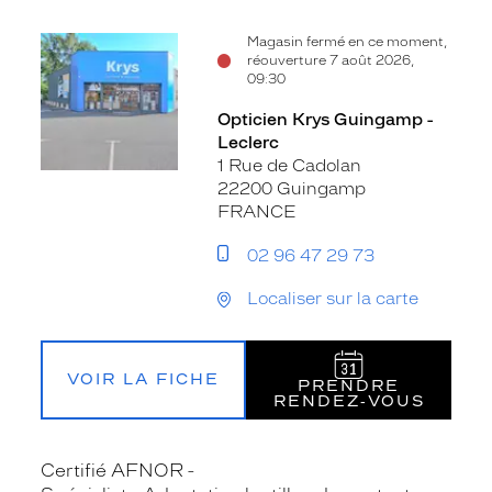
Magasin fermé en ce moment,
réouverture 7 août 2026,
09:30
Opticien Krys Guingamp -
Leclerc
1 Rue de Cadolan
22200 Guingamp
FRANCE
02 96 47 29 73
Localiser sur la carte
VOIR LA FICHE
PRENDRE
RENDEZ‑VOUS
Certifié AFNOR