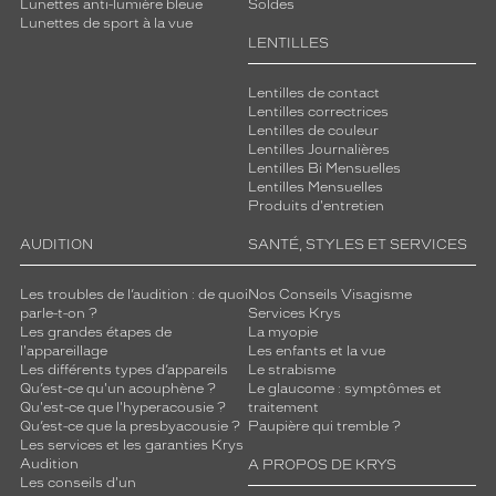
Lunettes anti-lumière bleue
Soldes
Lunettes de sport à la vue
LENTILLES
Lentilles de contact
Lentilles correctrices
Lentilles de couleur
Lentilles Journalières
Lentilles Bi Mensuelles
Lentilles Mensuelles
Produits d'entretien
AUDITION
SANTÉ, STYLES ET SERVICES
Les troubles de l’audition : de quoi
Nos Conseils Visagisme
parle-t-on ?
Services Krys
Les grandes étapes de
La myopie
l'appareillage
Les enfants et la vue
Les différents types d’appareils
Le strabisme
Qu’est-ce qu'un acouphène ?
Le glaucome : symptômes et
Qu'est-ce que l'hyperacousie ?
traitement
Qu’est-ce que la presbyacousie ?
Paupière qui tremble ?
Les services et les garanties Krys
Audition
A PROPOS DE KRYS
Les conseils d'un