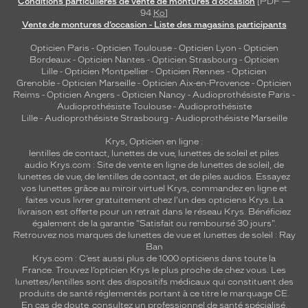
Conditions particulières de vente de montures d’occasion
[PDF —
94
Ko
]
Vente de montures d’occasion - Liste des magasins participants
Opticien Paris
-
Opticien Toulouse
-
Opticien Lyon
-
Opticien
Bordeaux
-
Opticien Nantes
-
Opticien Strasbourg
-
Opticien
Lille
-
Opticien Montpellier
-
Opticien Rennes
-
Opticien
Grenoble
-
Opticien Marseille
-
Opticien Aix-en-Provence
-
Opticien
Reims
-
Opticien Angers
-
Opticien Nancy
-
Audioprothésiste Paris
-
Audioprothésiste Toulouse
-
Audioprothésiste
Lille
-
Audioprothésiste Strasbourg
-
Audioprothésiste Marseille
Krys, Opticien en ligne :
lentilles de contact
,
lunettes de vue
,
lunettes de soleil
et
piles
audio
Krys.com : Site de vente en ligne de lunettes de soleil, de
lunettes de vue, de
lentilles de contact
, et de piles audios. Essayez
vos lunettes grâce au miroir virtuel Krys, commandez en ligne et
faites vous livrer gratuitement chez l'un des opticiens Krys. La
livraison est offerte pour un retrait dans le réseau Krys. Bénéficiez
également de la garantie "Satisfait ou remboursé 30 jours".
Retrouvez nos marques de lunettes de vue et
lunettes de soleil : Ray
Ban
Krys.com : C’est aussi plus de 1000 opticiens dans toute la
France.
Trouvez l’opticien Krys le plus proche de chez vous
. Les
lunettes/lentilles sont des dispositifs médicaux qui constituent des
produits de santé réglementés portant à ce titre le marquage CE.
En cas de doute, consultez un professionnel de santé spécialisé.