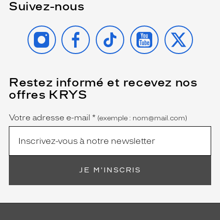
Suivez-nous
INSTAGRAM
FACEBOOK
TIKTOK
YOUTUBE
X
Restez informé et recevez nos
(Ce
champ
offres KRYS
est
Name
obligatoire)
Votre adresse e-mail
*
(exemple : nom@mail.com)
JE M'INSCRIS