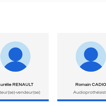
urélie RENAULT
Romain CADI
eur(se)-vendeur(se)
Audioprothésis