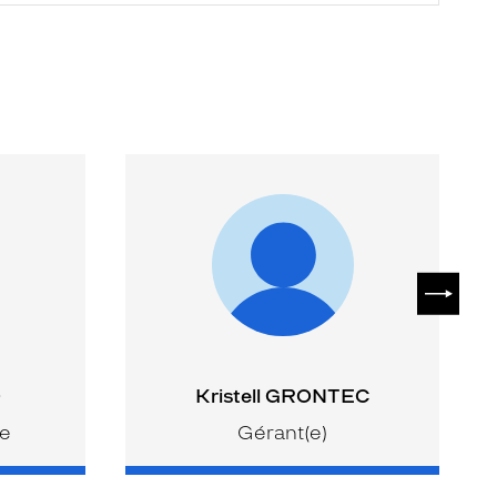
SUIVAN
O
Kristell GRONTEC
te
Gérant(e)