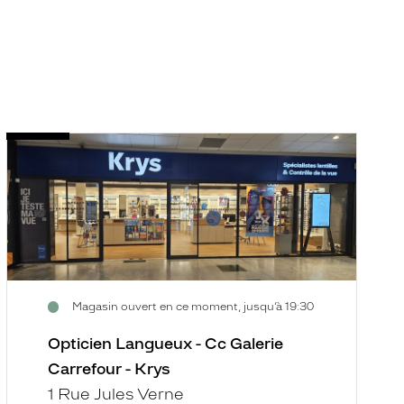
Opticien
O
Voir
V
Langueux
S
la
la
-
B
fiche
f
Cc
-
Galerie
C
Carrefour
Vi
-
-
Krys
K
Magasin ouvert en ce moment, jusqu’à 19:30
Opticien Langueux - Cc Galerie
Carrefour - Krys
1 Rue Jules Verne