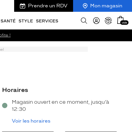
Prendre un RDV
Mon magasin
Mon
Afficher
SANTÉ
STYLE
SERVICES
vide
panie
la
recherche
fite !
el
Horaires
Magasin ouvert en ce moment, jusqu’à
12:30
Voir les horaires