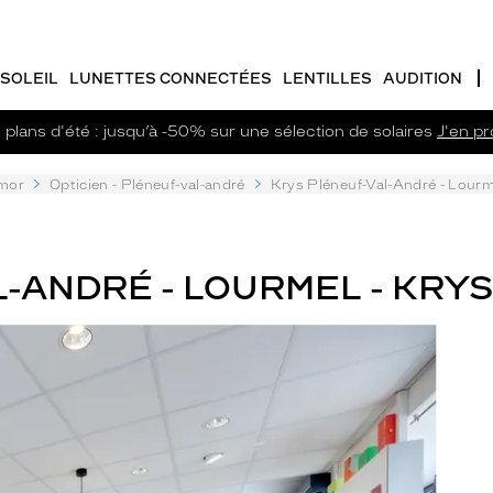
SOLEIL
LUNETTES CONNECTÉES
LENTILLES
AUDITION
plans d'été : jusqu’à -50% sur une sélection de solaires
J'en pro
mor
Opticien - Pléneuf-val-andré
Krys Pléneuf-Val-André - Lourm
-ANDRÉ - LOURMEL - KRYS