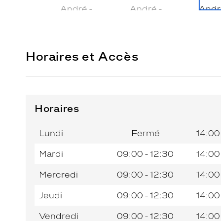
Horaires et Accès
Horaires
Horaires
Jour de
Horaires
de
la
du
l’après-
Lundi
Fermé
14:00
semaine
matin
midi
Mardi
09:00 - 12:30
14:00
Mercredi
09:00 - 12:30
14:00
Jeudi
09:00 - 12:30
14:00
Vendredi
09:00 - 12:30
14:00