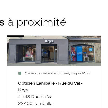
ys
à proximité
Opticien
Voir
Lamballe
la
-
fiche
Rue
du
Val
-
Magasin ouvert en ce moment, jusqu’à 12:30
Krys
Opticien Lamballe - Rue du Val -
Krys
41/43 Rue du Val
22400 Lamballe