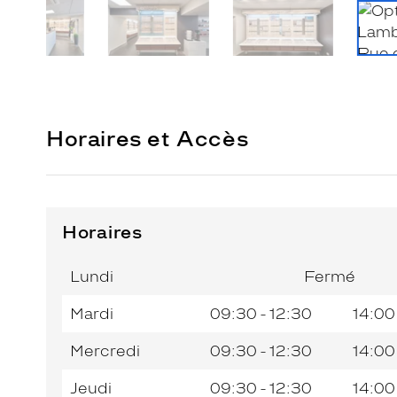
Horaires et Accès
Horaires
Horaires
Jour de
Horaires
de
la
du
l’après-
Lundi
Fermé
semaine
matin
midi
Mardi
09:30 - 12:30
14:00
Mercredi
09:30 - 12:30
14:00
Jeudi
09:30 - 12:30
14:00