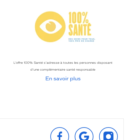
L’offre 100% Santé s’adresse à toutes les personnes disposant
d’une complémentaire santé responsable
En savoir plus
SUIVEZ‑NOUS
RETROUVEZ‑NOUS
SUIVEZ‑NOU
SUR
SUR
SUR
FACEBOOK
GOOGLE
INSTAGRAM