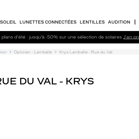
SOLEIL
LUNETTES CONNECTÉES
LENTILLES
AUDITION
plans d'été : jusqu’à -50% sur une sélection de solaires
J'en pro
mor
Opticien - Lamballe
Krys Lamballe - Rue du Val
RUE DU VAL - KRYS