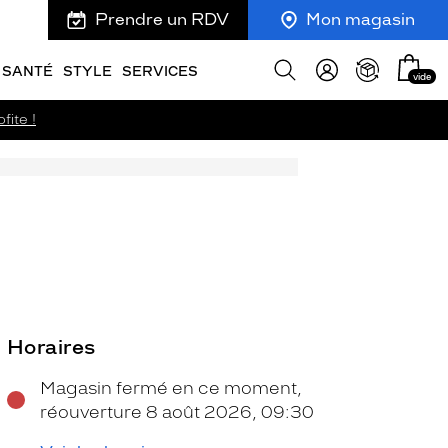
Prendre un RDV
Mon magasin
Mon
Afficher
SANTÉ
STYLE
SERVICES
vide
panie
la
recherche
fite !
Horaires
Magasin fermé en ce moment,
réouverture 8 août 2026, 09:30