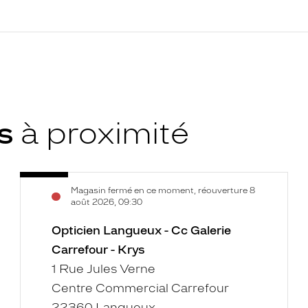
ys
à proximité
Opticien
Voir
Magasin fermé en ce moment, réouverture 8
Langueux
la
août 2026, 09:30
-
fiche
Cc
Opticien Langueux - Cc Galerie
Galerie
Carrefour - Krys
Carrefour
1 Rue Jules Verne
-
Centre Commercial Carrefour
Krys
22360 Langueux