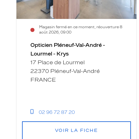
Magasin fermé en ce moment, réouverture 8
août 2026, 09:00
Opticien Pléneuf-Val-André -
Lourmel - Krys
17 Place de Lourmel
22370 Pléneuf-Val-André
FRANCE
02 96 72 87 20
VOIR LA FICHE