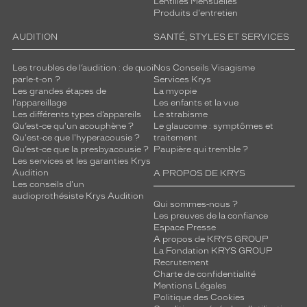
Lentilles Mensuelles
Produits d'entretien
AUDITION
SANTÉ, STYLES ET SERVICES
Les troubles de l’audition : de quoi
Nos Conseils Visagisme
parle-t-on ?
Services Krys
Les grandes étapes de
La myopie
l'appareillage
Les enfants et la vue
Les différents types d’appareils
Le strabisme
Qu’est-ce qu'un acouphène ?
Le glaucome : symptômes et
Qu'est-ce que l'hyperacousie ?
traitement
Qu’est-ce que la presbyacousie ?
Paupière qui tremble ?
Les services et les garanties Krys
Audition
A PROPOS DE KRYS
Les conseils d'un
audioprothésiste Krys Audition
Qui sommes-nous ?
Les preuves de la confiance
Espace Presse
A propos de KRYS GROUP
La Fondation KRYS GROUP
Recrutement
Charte de confidentialité
Mentions Légales
Politique des Cookies