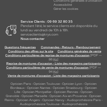
Conditions générales d'utilisation
Accessibilité
Gérer les cookies
Service Clients : 09 69 32 80 35
Pendant l'été, le service clients est disponible du
lundi au vendredi de 10h à 18h.
serviceclients@krys.com
Nous contacter
Questions fréquentes
Commandes - Retours - Remboursement
Conditions des offres sur le site
Conditions générales de vente
Conditions particulières de reprise de montures d’occasion
[PDF —
86
Ko
]
Reprise de montures d’occasion - Liste des magasins participants
Conditions particulières de vente de montures d’occasion
[PDF —
94
Ko
]
Vente de montures d’occasion - Liste des magasins participants
Opticien Paris
-
Opticien Toulouse
-
Opticien Lyon
-
Opticien
Bordeaux
-
Opticien Nantes
-
Opticien Strasbourg
-
Opticien
Lille
-
Opticien Montpellier
-
Opticien Rennes
-
Opticien
Grenoble
-
Opticien Marseille
-
Opticien Aix-en-Provence
-
Opticien
Reims
-
Opticien Angers
-
Opticien Nancy
-
Audioprothésiste Paris
-
Audioprothésiste Toulouse
-
Audioprothésiste