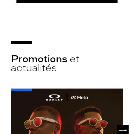
Promotions
et
actualités
-
Oakley
META
SUIV