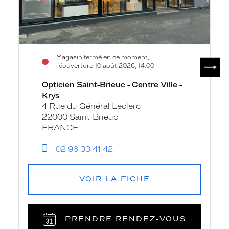
Magasin fermé en ce moment,
SUIV
réouverture 10 août 2026, 14:00
Opticien Saint-Brieuc - Centre Ville -
Krys
4 Rue du Général Leclerc
22000 Saint-Brieuc
FRANCE
02 96 33 41 42
VOIR LA FICHE
PRENDRE RENDEZ‑VOUS