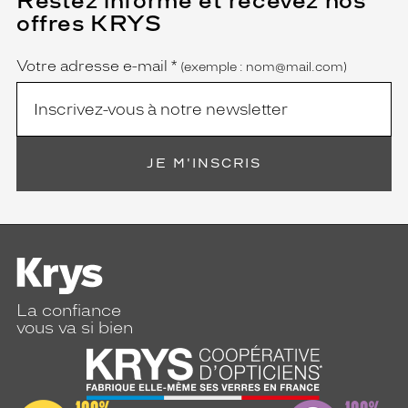
Restez informé et recevez nos
champ
offres KRYS
est
Name
obligatoire)
Votre adresse e-mail
*
(exemple : nom@mail.com)
JE M'INSCRIS
La confiance
vous va si bien