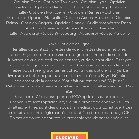
Opticien Paris
-
Opticien Toulouse
-
Opticien Lyon
-
Opticien
Bordeaux
-
Opticien Nantes
-
Opticien Strasbourg
-
Opticien
Lille
-
Opticien Montpellier
-
Opticien Rennes
-
Opticien
Grenoble
-
Opticien Marseille
-
Opticien Aix-en-Provence
-
Opticien
Reims
-
Opticien Angers
-
Opticien Nancy
-
Audioprothésiste Paris
-
Audioprothésiste Toulouse
-
Audioprothésiste
Lille
-
Audioprothésiste Strasbourg
-
Audioprothésiste Marseille
Krys, Opticien en ligne :
lentilles de contact
,
lunettes de vue
,
lunettes de soleil
et
piles
audio
Krys.com : Site de vente en ligne de lunettes de soleil, de
lunettes de vue, de
lentilles de contact
, et de piles audios. Essayez
vos lunettes grâce au miroir virtuel Krys, commandez en ligne et
faites vous livrer gratuitement chez l'un des opticiens Krys. La
livraison est offerte pour un retrait dans le réseau Krys. Bénéficiez
également de la garantie "Satisfait ou remboursé 30 jours".
Retrouvez nos marques de lunettes de vue et
lunettes de soleil : Ray
Ban
Krys.com : C’est aussi plus de 1000 opticiens dans toute la
France.
Trouvez l’opticien Krys le plus proche de chez vous
. Les
lunettes/lentilles sont des dispositifs médicaux qui constituent des
produits de santé réglementés portant à ce titre le marquage CE.
En cas de doute, consultez un professionnel de santé spécialisé.