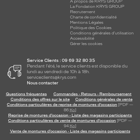
A propos de KRYS GROUP
La Fondation KRYS GROUP
Recrutement
Charte de confidentialité
Mentions Légales
Politique des Cookies
Conditions générales d'utilisation
Accessibilité
Gérer les cookies
Service Clients : 09 69 32 80 35
Pendant l'été, le service clients est disponible du
lundi au vendredi de 10h à 18h.
serviceclients@krys.com
Nous contacter
Questions fréquentes
Commandes - Retours - Remboursement
Conditions des offres sur le site
Conditions générales de vente
Conditions particulières de reprise de montures d’occasion
[PDF —
86
Ko
]
Reprise de montures d’occasion - Liste des magasins participants
Conditions particulières de vente de montures d’occasion
[PDF —
94
Ko
]
Vente de montures d’occasion - Liste des magasins participants