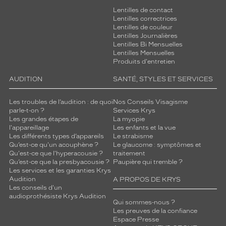
Lentilles de contact
Lentilles correctrices
Lentilles de couleur
Lentilles Journalières
Lentilles Bi Mensuelles
Lentilles Mensuelles
Produits d'entretien
AUDITION
SANTÉ, STYLES ET SERVICES
Les troubles de l’audition : de quoi
Nos Conseils Visagisme
parle-t-on ?
Services Krys
Les grandes étapes de
La myopie
l'appareillage
Les enfants et la vue
Les différents types d’appareils
Le strabisme
Qu’est-ce qu'un acouphène ?
Le glaucome : symptômes et
Qu'est-ce que l'hyperacousie ?
traitement
Qu’est-ce que la presbyacousie ?
Paupière qui tremble ?
Les services et les garanties Krys
Audition
A PROPOS DE KRYS
Les conseils d'un
audioprothésiste Krys Audition
Qui sommes-nous ?
Les preuves de la confiance
Espace Presse