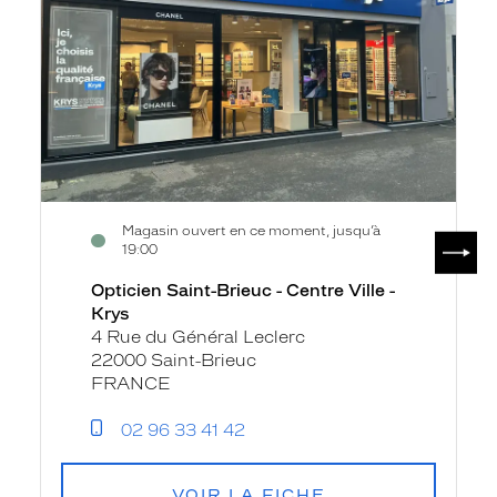
Centre
Ville
-
Krys
Magasin ouvert en ce moment, jusqu’à
SUIV
19:00
Opticien Saint-Brieuc - Centre Ville -
Krys
4 Rue du Général Leclerc
22000 Saint-Brieuc
FRANCE
02 96 33 41 42
VOIR LA FICHE