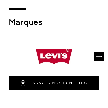
Marques
SUIV
ESSAYER NOS LUNETTES