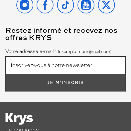
Restez informé et recevez nos
(Ce
champ
offres KRYS
est
Name
obligatoire)
Votre adresse e-mail
*
(exemple : nom@mail.com)
JE M'INSCRIS
La confiance