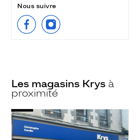
Nous suivre
SUIVEZ‑NOUS
SUIVEZ‑NOUS
SUR
SUR
FACEBOOK
INSTAGRAM
Les magasins Krys
à
proximité
Voir
Opticien
la
Saint-
fiche
Brieuc
-