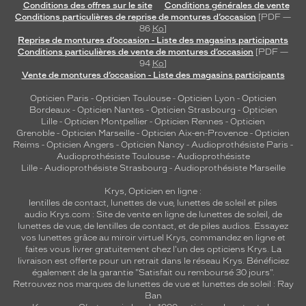
Conditions des offres sur le site
Conditions générales de vente
Conditions particulières de reprise de montures d’occasion
[PDF —
86
Ko
]
Reprise de montures d’occasion - Liste des magasins participants
Conditions particulières de vente de montures d’occasion
[PDF —
94
Ko
]
Vente de montures d’occasion - Liste des magasins participants
Opticien Paris
-
Opticien Toulouse
-
Opticien Lyon
-
Opticien
Bordeaux
-
Opticien Nantes
-
Opticien Strasbourg
-
Opticien
Lille
-
Opticien Montpellier
-
Opticien Rennes
-
Opticien
Grenoble
-
Opticien Marseille
-
Opticien Aix-en-Provence
-
Opticien
Reims
-
Opticien Angers
-
Opticien Nancy
-
Audioprothésiste Paris
-
Audioprothésiste Toulouse
-
Audioprothésiste
Lille
-
Audioprothésiste Strasbourg
-
Audioprothésiste Marseille
Krys, Opticien en ligne :
lentilles de contact
,
lunettes de vue
,
lunettes de soleil
et
piles
audio
Krys.com : Site de vente en ligne de lunettes de soleil, de
lunettes de vue, de
lentilles de contact
, et de piles audios. Essayez
vos lunettes grâce au miroir virtuel Krys, commandez en ligne et
faites vous livrer gratuitement chez l'un des opticiens Krys. La
livraison est offerte pour un retrait dans le réseau Krys. Bénéficiez
également de la garantie "Satisfait ou remboursé 30 jours".
Retrouvez nos marques de lunettes de vue et
lunettes de soleil : Ray
Ban