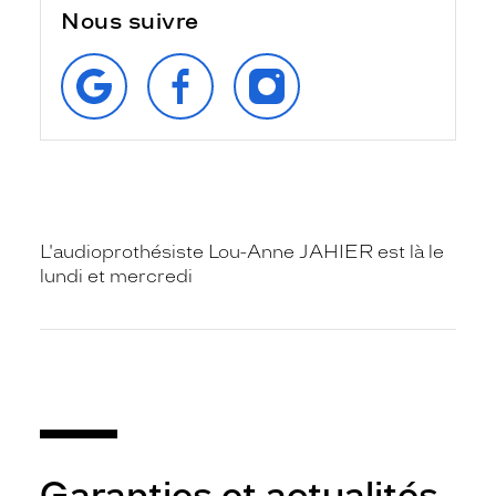
Nous suivre
RETROUVEZ‑NOUS
SUIVEZ‑NOUS
SUIVEZ‑NOUS
SUR
SUR
SUR
GOOGLE
FACEBOOK
INSTAGRAM
L'audioprothésiste Lou-Anne JAHIER est là le
lundi et mercredi
Garanties et actualités