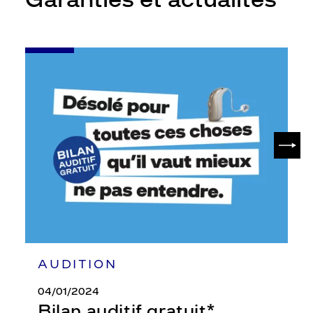
-
Bilan
auditif
gratuit*
SUIV
AUDITION
04/01/2024
Bilan auditif gratuit*