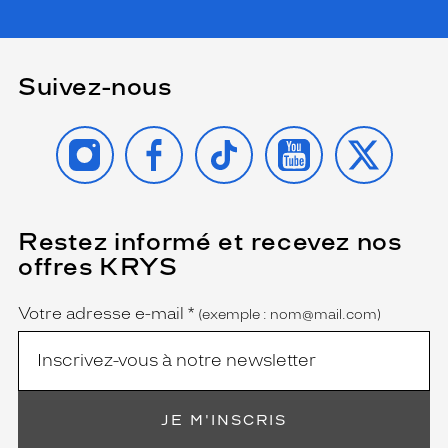
Suivez-nous
INSTAGRAM
FACEBOOK
TIKTOK
YOUTUBE
X
Restez informé et recevez nos
(Ce
champ
offres KRYS
est
Name
obligatoire)
Votre adresse e-mail
*
(exemple : nom@mail.com)
JE M'INSCRIS