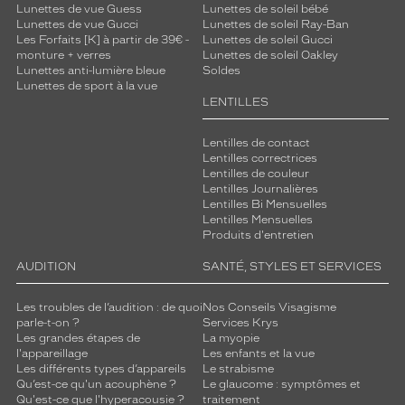
Lunettes de vue Guess
Lunettes de soleil bébé
Lunettes de vue Gucci
Lunettes de soleil Ray-Ban
Les Forfaits [K] à partir de 39€ -
Lunettes de soleil Gucci
monture + verres
Lunettes de soleil Oakley
Lunettes anti-lumière bleue
Soldes
Lunettes de sport à la vue
LENTILLES
Lentilles de contact
Lentilles correctrices
Lentilles de couleur
Lentilles Journalières
Lentilles Bi Mensuelles
Lentilles Mensuelles
Produits d'entretien
AUDITION
SANTÉ, STYLES ET SERVICES
Les troubles de l’audition : de quoi
Nos Conseils Visagisme
parle-t-on ?
Services Krys
Les grandes étapes de
La myopie
l'appareillage
Les enfants et la vue
Les différents types d’appareils
Le strabisme
Qu’est-ce qu'un acouphène ?
Le glaucome : symptômes et
Qu'est-ce que l'hyperacousie ?
traitement