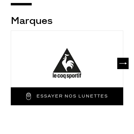
Marques
SUIV
ESSAYER NOS LUNETTES