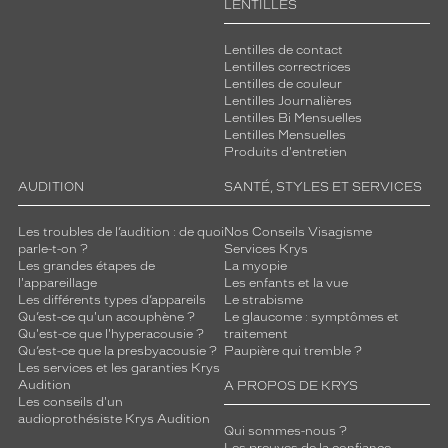
LENTILLES
Lentilles de contact
Lentilles correctrices
Lentilles de couleur
Lentilles Journalières
Lentilles Bi Mensuelles
Lentilles Mensuelles
Produits d'entretien
AUDITION
SANTÉ, STYLES ET SERVICES
Les troubles de l’audition : de quoi
Nos Conseils Visagisme
parle-t-on ?
Services Krys
Les grandes étapes de
La myopie
l'appareillage
Les enfants et la vue
Les différents types d’appareils
Le strabisme
Qu’est-ce qu'un acouphène ?
Le glaucome : symptômes et
Qu'est-ce que l'hyperacousie ?
traitement
Qu’est-ce que la presbyacousie ?
Paupière qui tremble ?
Les services et les garanties Krys
Audition
A PROPOS DE KRYS
Les conseils d'un
audioprothésiste Krys Audition
Qui sommes-nous ?
Les preuves de la confiance