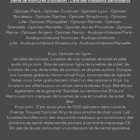
Vente de montures d’occasion - Liste des magasins participants
Opticien Paris
-
Opticien Toulouse
-
Opticien Lyon
-
Opticien
Bordeaux
-
Opticien Nantes
-
Opticien Strasbourg
-
Opticien
Lille
-
Opticien Montpellier
-
Opticien Rennes
-
Opticien
Grenoble
-
Opticien Marseille
-
Opticien Aix-en-Provence
-
Opticien
Reims
-
Opticien Angers
-
Opticien Nancy
-
Audioprothésiste Paris
-
Audioprothésiste Toulouse
-
Audioprothésiste
Lille
-
Audioprothésiste Strasbourg
-
Audioprothésiste Marseille
Krys, Opticien en ligne :
lentilles de contact
,
lunettes de vue
,
lunettes de soleil
et
piles
audio
Krys.com : Site de vente en ligne de lunettes de soleil, de
lunettes de vue, de
lentilles de contact
, et de piles audios. Essayez
vos lunettes grâce au miroir virtuel Krys, commandez en ligne et
faites vous livrer gratuitement chez l'un des opticiens Krys. La
livraison est offerte pour un retrait dans le réseau Krys. Bénéficiez
également de la garantie "Satisfait ou remboursé 30 jours".
Retrouvez nos marques de lunettes de vue et
lunettes de soleil : Ray
Ban
Krys.com : C’est aussi plus de 1000 opticiens dans toute la
France.
Trouvez l’opticien Krys le plus proche de chez vous
. Les
lunettes/lentilles sont des dispositifs médicaux qui constituent des
produits de santé réglementés portant à ce titre le marquage CE.
En cas de doute, consultez un professionnel de santé spécialisé.