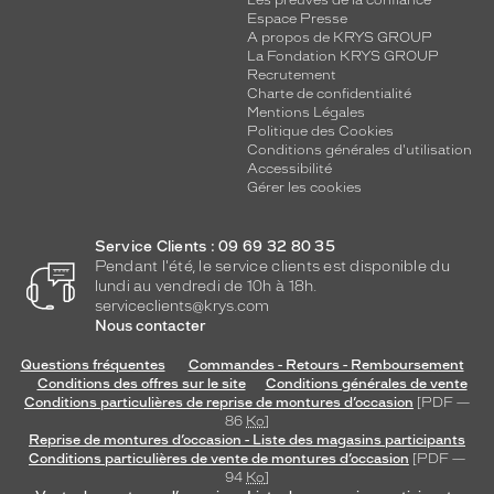
Espace Presse
A propos de KRYS GROUP
La Fondation KRYS GROUP
Recrutement
Charte de confidentialité
Mentions Légales
Politique des Cookies
Conditions générales d'utilisation
Accessibilité
Gérer les cookies
Service Clients : 09 69 32 80 35
Pendant l'été, le service clients est disponible du
lundi au vendredi de 10h à 18h.
serviceclients@krys.com
Nous contacter
Questions fréquentes
Commandes - Retours - Remboursement
Conditions des offres sur le site
Conditions générales de vente
Conditions particulières de reprise de montures d’occasion
[PDF —
86
Ko
]
Reprise de montures d’occasion - Liste des magasins participants
Conditions particulières de vente de montures d’occasion
[PDF —
94
Ko
]