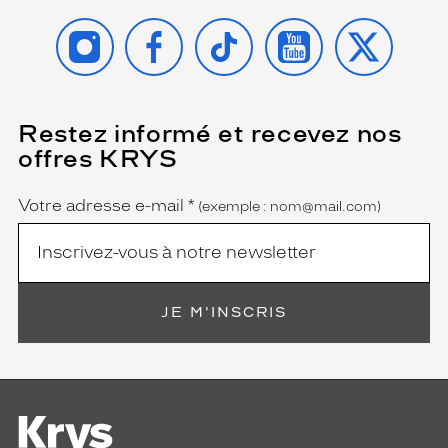
INSTAGRAM
FACEBOOK
TIKTOK
YOUTUBE
X
Restez informé et recevez nos
(Ce
champ
offres KRYS
est
Name
obligatoire)
Votre adresse e-mail
*
(exemple : nom@mail.com)
JE M'INSCRIS