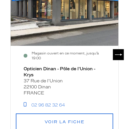
-
Krys
SUIV
Magasin ouvert en ce moment, jusqu’à
19:00
Opticien Dinan - Pôle de l'Union -
Krys
37 Rue de l'Union
22100 Dinan
FRANCE
02 96 82 32 64
VOIR LA FICHE