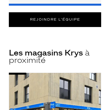
REJOINDRE L’ÉQUIPE
Les magasins Krys
à
proximité
Voir
Opticien
la
Dinan
fiche
-
Pôle
de
l'Union