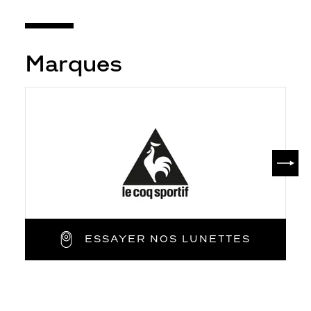
Marques
SUIV
ESSAYER NOS LUNETTES