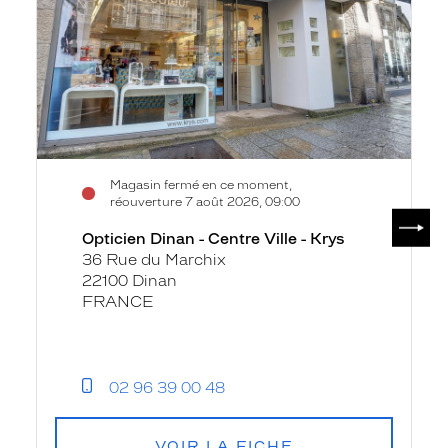
Ville
-
Krys
Magasin fermé en ce moment,
réouverture 7 août 2026, 09:00
SUIV
Opticien Dinan - Centre Ville - Krys
36 Rue du Marchix
22100 Dinan
FRANCE
02 96 39 00 48
VOIR LA FICHE