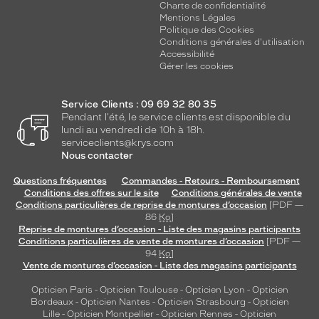
Charte de confidentialité
Mentions Légales
Politique des Cookies
Conditions générales d'utilisation
Accessibilité
Gérer les cookies
Service Clients : 09 69 32 80 35
Pendant l'été, le service clients est disponible du
lundi au vendredi de 10h à 18h.
serviceclients@krys.com
Nous contacter
Questions fréquentes
Commandes - Retours - Remboursement
Conditions des offres sur le site
Conditions générales de vente
Conditions particulières de reprise de montures d’occasion
[PDF —
86
Ko
]
Reprise de montures d’occasion - Liste des magasins participants
Conditions particulières de vente de montures d’occasion
[PDF —
94
Ko
]
Vente de montures d’occasion - Liste des magasins participants
Opticien Paris
-
Opticien Toulouse
-
Opticien Lyon
-
Opticien
Bordeaux
-
Opticien Nantes
-
Opticien Strasbourg
-
Opticien
Lille
-
Opticien Montpellier
-
Opticien Rennes
-
Opticien