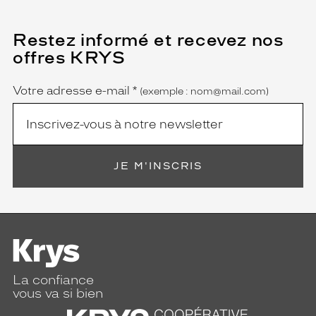
Restez informé et recevez nos
(Ce
champ
offres KRYS
est
Name
obligatoire)
Votre adresse e-mail
*
(exemple : nom@mail.com)
JE M'INSCRIS
La confiance
vous va si bien