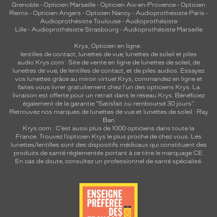
Grenoble
-
Opticien Marseille
-
Opticien Aix-en-Provence
-
Opticien
Reims
-
Opticien Angers
-
Opticien Nancy
-
Audioprothésiste Paris
-
Audioprothésiste Toulouse
-
Audioprothésiste
Lille
-
Audioprothésiste Strasbourg
-
Audioprothésiste Marseille
Krys, Opticien en ligne :
lentilles de contact
,
lunettes de vue
,
lunettes de soleil
et
piles
audio
Krys.com : Site de vente en ligne de lunettes de soleil, de
lunettes de vue, de
lentilles de contact
, et de piles audios. Essayez
vos lunettes grâce au miroir virtuel Krys, commandez en ligne et
faites vous livrer gratuitement chez l'un des opticiens Krys. La
livraison est offerte pour un retrait dans le réseau Krys. Bénéficiez
également de la garantie "Satisfait ou remboursé 30 jours".
Retrouvez nos marques de lunettes de vue et
lunettes de soleil : Ray
Ban
Krys.com : C’est aussi plus de 1000 opticiens dans toute la
France.
Trouvez l’opticien Krys le plus proche de chez vous
. Les
lunettes/lentilles sont des dispositifs médicaux qui constituent des
produits de santé réglementés portant à ce titre le marquage CE.
En cas de doute, consultez un professionnel de santé spécialisé.