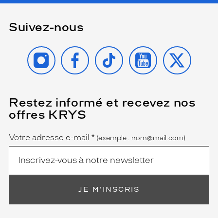
Suivez-nous
INSTAGRAM
FACEBOOK
TIKTOK
YOUTUBE
X
Restez informé et recevez nos
(Ce
champ
offres KRYS
est
Name
obligatoire)
Votre adresse e-mail
*
(exemple : nom@mail.com)
JE M'INSCRIS