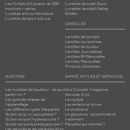
Les Forfaits [K] à partir de 39€ -
Lunettes de soleil Gucci
monture + verres
Lunettes de soleil Oakley
Lunettes anti-lumière bleue
Soldes
Lunettes de sport à la vue
LENTILLES
Lentilles de contact
Lentilles correctrices
Lentilles de couleur
Lentilles Journalières
Lentilles Bi Mensuelles
Lentilles Mensuelles
Produits d'entretien
AUDITION
SANTÉ, STYLES ET SERVICES
Les troubles de l’audition : de quoi
Nos Conseils Visagisme
parle-t-on ?
Services Krys
Les grandes étapes de
La myopie
l'appareillage
Les enfants et la vue
Les différents types d’appareils
Le strabisme
Qu’est-ce qu'un acouphène ?
Le glaucome : symptômes et
Qu'est-ce que l'hyperacousie ?
traitement
Qu’est-ce que la presbyacousie ?
Paupière qui tremble ?
Les services et les garanties Krys