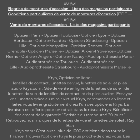
86
Ko
]
Reprise de montures d’occasion - Liste des magasins participants
Conditions particulières de vente de montures d’occasion
[PDF —
94
Ko
]
Vente de montures d’occasion - Liste des magasins participants
Opticien Paris
-
Opticien Toulouse
-
Opticien Lyon
-
Opticien
Bordeaux
-
Opticien Nantes
-
Opticien Strasbourg
-
Opticien
Lille
-
Opticien Montpellier
-
Opticien Rennes
-
Opticien
Grenoble
-
Opticien Marseille
-
Opticien Aix-en-Provence
-
Opticien
Reims
-
Opticien Angers
-
Opticien Nancy
-
Audioprothésiste Paris
-
Audioprothésiste Toulouse
-
Audioprothésiste
Lille
-
Audioprothésiste Strasbourg
-
Audioprothésiste Marseille
Krys, Opticien en ligne :
lentilles de contact
,
lunettes de vue
,
lunettes de soleil
et
piles
audio
Krys.com : Site de vente en ligne de lunettes de soleil, de
lunettes de vue, de
lentilles de contact
, et de piles audios. Essayez
vos lunettes grâce au miroir virtuel Krys, commandez en ligne et
faites vous livrer gratuitement chez l'un des opticiens Krys. La
livraison est offerte pour un retrait dans le réseau Krys. Bénéficiez
également de la garantie "Satisfait ou remboursé 30 jours".
Retrouvez nos marques de lunettes de vue et
lunettes de soleil : Ray
Ban
Krys.com : C’est aussi plus de 1000 opticiens dans toute la
France.
Trouvez l’opticien Krys le plus proche de chez vous
. Les