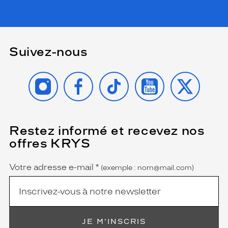
Suivez-nous
INSTAGRAM
FACEBOOK
TIKTOK
YOUTUBE
X
Restez informé et recevez nos
(Ce
champ
offres KRYS
est
Name
obligatoire)
Votre adresse e-mail
*
(exemple : nom@mail.com)
JE M'INSCRIS