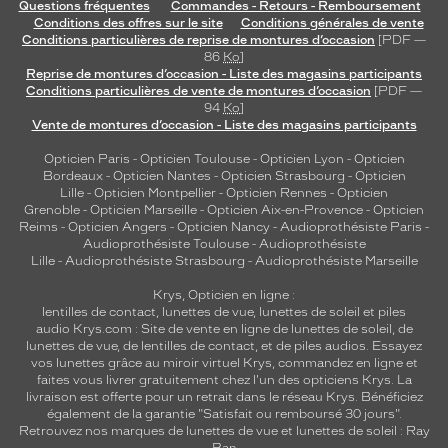
Questions fréquentes
Commandes - Retours - Remboursement
Conditions des offres sur le site
Conditions générales de vente
Conditions particulières de reprise de montures d’occasion
[PDF —
86
Ko
]
Reprise de montures d’occasion - Liste des magasins participants
Conditions particulières de vente de montures d’occasion
[PDF —
94
Ko
]
Vente de montures d’occasion - Liste des magasins participants
Opticien Paris
-
Opticien Toulouse
-
Opticien Lyon
-
Opticien
Bordeaux
-
Opticien Nantes
-
Opticien Strasbourg
-
Opticien
Lille
-
Opticien Montpellier
-
Opticien Rennes
-
Opticien
Grenoble
-
Opticien Marseille
-
Opticien Aix-en-Provence
-
Opticien
Reims
-
Opticien Angers
-
Opticien Nancy
-
Audioprothésiste Paris
-
Audioprothésiste Toulouse
-
Audioprothésiste
Lille
-
Audioprothésiste Strasbourg
-
Audioprothésiste Marseille
Krys, Opticien en ligne :
lentilles de contact
,
lunettes de vue
,
lunettes de soleil
et
piles
audio
Krys.com : Site de vente en ligne de lunettes de soleil, de
lunettes de vue, de
lentilles de contact
, et de piles audios. Essayez
vos lunettes grâce au miroir virtuel Krys, commandez en ligne et
faites vous livrer gratuitement chez l'un des opticiens Krys. La
livraison est offerte pour un retrait dans le réseau Krys. Bénéficiez
également de la garantie "Satisfait ou remboursé 30 jours".
Retrouvez nos marques de lunettes de vue et
lunettes de soleil : Ray