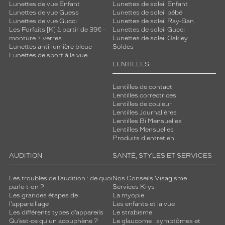
Lunettes de vue Enfant
Lunettes de soleil Enfant
Lunettes de vue Guess
Lunettes de soleil bébé
Lunettes de vue Gucci
Lunettes de soleil Ray-Ban
Les Forfaits [K] à partir de 39€ -
Lunettes de soleil Gucci
monture + verres
Lunettes de soleil Oakley
Lunettes anti-lumière bleue
Soldes
Lunettes de sport à la vue
LENTILLES
Lentilles de contact
Lentilles correctrices
Lentilles de couleur
Lentilles Journalières
Lentilles Bi Mensuelles
Lentilles Mensuelles
Produits d'entretien
AUDITION
SANTÉ, STYLES ET SERVICES
Les troubles de l’audition : de quoi
Nos Conseils Visagisme
parle-t-on ?
Services Krys
Les grandes étapes de
La myopie
l'appareillage
Les enfants et la vue
Les différents types d’appareils
Le strabisme
Qu’est-ce qu'un acouphène ?
Le glaucome : symptômes et