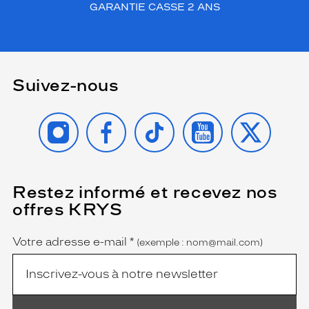
GARANTIE CASSE 2 ANS
Suivez-nous
INSTAGRAM
FACEBOOK
TIKTOK
YOUTUBE
X
Restez informé et recevez nos
(Ce
champ
offres KRYS
est
Name
obligatoire)
Votre adresse e-mail
*
(exemple : nom@mail.com)