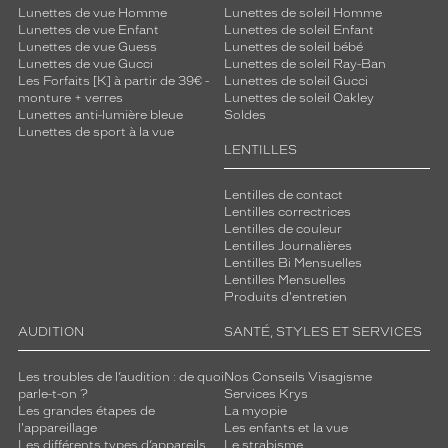
Lunettes de vue Homme
Lunettes de soleil Homme
Lunettes de vue Enfant
Lunettes de soleil Enfant
Lunettes de vue Guess
Lunettes de soleil bébé
Lunettes de vue Gucci
Lunettes de soleil Ray-Ban
Les Forfaits [K] à partir de 39€ -
Lunettes de soleil Gucci
monture + verres
Lunettes de soleil Oakley
Lunettes anti-lumière bleue
Soldes
Lunettes de sport à la vue
LENTILLES
Lentilles de contact
Lentilles correctrices
Lentilles de couleur
Lentilles Journalières
Lentilles Bi Mensuelles
Lentilles Mensuelles
Produits d'entretien
AUDITION
SANTÉ, STYLES ET SERVICES
Les troubles de l’audition : de quoi
Nos Conseils Visagisme
parle-t-on ?
Services Krys
Les grandes étapes de
La myopie
l'appareillage
Les enfants et la vue
Les différents types d’appareils
Le strabisme