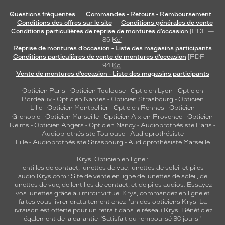
Questions fréquentes
Commandes - Retours - Remboursement
Conditions des offres sur le site
Conditions générales de vente
Conditions particulières de reprise de montures d’occasion
[PDF —
86
Ko
]
Reprise de montures d’occasion - Liste des magasins participants
Conditions particulières de vente de montures d’occasion
[PDF —
94
Ko
]
Vente de montures d’occasion - Liste des magasins participants
Opticien Paris
-
Opticien Toulouse
-
Opticien Lyon
-
Opticien
Bordeaux
-
Opticien Nantes
-
Opticien Strasbourg
-
Opticien
Lille
-
Opticien Montpellier
-
Opticien Rennes
-
Opticien
Grenoble
-
Opticien Marseille
-
Opticien Aix-en-Provence
-
Opticien
Reims
-
Opticien Angers
-
Opticien Nancy
-
Audioprothésiste Paris
-
Audioprothésiste Toulouse
-
Audioprothésiste
Lille
-
Audioprothésiste Strasbourg
-
Audioprothésiste Marseille
Krys, Opticien en ligne :
lentilles de contact
,
lunettes de vue
,
lunettes de soleil
et
piles
audio
Krys.com : Site de vente en ligne de lunettes de soleil, de
lunettes de vue, de
lentilles de contact
, et de piles audios. Essayez
vos lunettes grâce au miroir virtuel Krys, commandez en ligne et
faites vous livrer gratuitement chez l'un des opticiens Krys. La
livraison est offerte pour un retrait dans le réseau Krys. Bénéficiez
également de la garantie "Satisfait ou remboursé 30 jours".