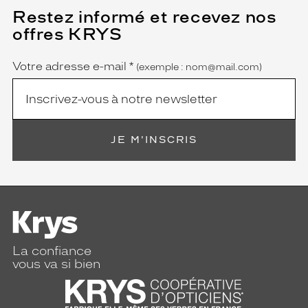
Restez informé et recevez nos
(Ce
champ
offres KRYS
est
Name
obligatoire)
Votre adresse e-mail
*
(exemple : nom@mail.com)
JE M'INSCRIS
La confiance
vous va si bien