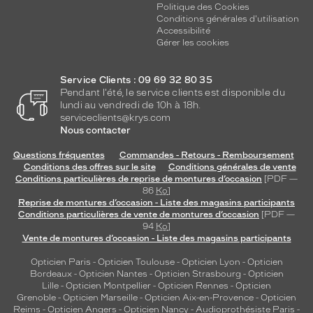
Politique des Cookies
Conditions générales d'utilisation
Accessibilité
Gérer les cookies
Service Clients : 09 69 32 80 35
Pendant l'été, le service clients est disponible du
lundi au vendredi de 10h à 18h.
serviceclients@krys.com
Nous contacter
Questions fréquentes
Commandes - Retours - Remboursement
Conditions des offres sur le site
Conditions générales de vente
Conditions particulières de reprise de montures d’occasion
[PDF —
86
Ko
]
Reprise de montures d’occasion - Liste des magasins participants
Conditions particulières de vente de montures d’occasion
[PDF —
94
Ko
]
Vente de montures d’occasion - Liste des magasins participants
Opticien Paris
-
Opticien Toulouse
-
Opticien Lyon
-
Opticien
Bordeaux
-
Opticien Nantes
-
Opticien Strasbourg
-
Opticien
Lille
-
Opticien Montpellier
-
Opticien Rennes
-
Opticien
Grenoble
-
Opticien Marseille
-
Opticien Aix-en-Provence
-
Opticien
Reims
-
Opticien Angers
-
Opticien Nancy
-
Audioprothésiste Paris
-