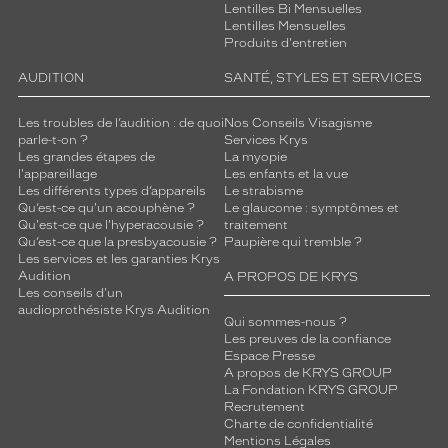
Lentilles Bi Mensuelles
Lentilles Mensuelles
Produits d'entretien
AUDITION
SANTÉ, STYLES ET SERVICES
Les troubles de l’audition : de quoi
Nos Conseils Visagisme
parle-t-on ?
Services Krys
Les grandes étapes de
La myopie
l'appareillage
Les enfants et la vue
Les différents types d’appareils
Le strabisme
Qu’est-ce qu'un acouphène ?
Le glaucome : symptômes et
Qu'est-ce que l'hyperacousie ?
traitement
Qu’est-ce que la presbyacousie ?
Paupière qui tremble ?
Les services et les garanties Krys
Audition
A PROPOS DE KRYS
Les conseils d'un
audioprothésiste Krys Audition
Qui sommes-nous ?
Les preuves de la confiance
Espace Presse
A propos de KRYS GROUP
La Fondation KRYS GROUP
Recrutement
Charte de confidentialité
Mentions Légales