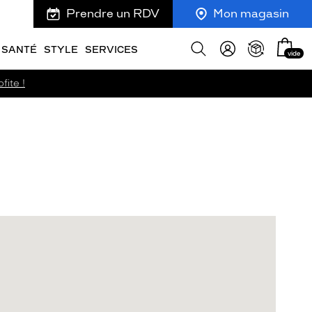
Prendre un RDV
Mon magasin
Mon
Afficher
SANTÉ
STYLE
SERVICES
vide
panie
la
recherche
fite !