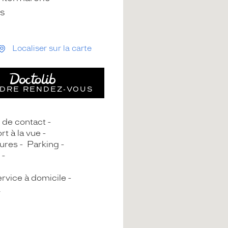
s
Localiser sur la carte
DRE RENDEZ‑VOUS
s de contact
rt à la vue
ures
Parking
rvice à domicile
A