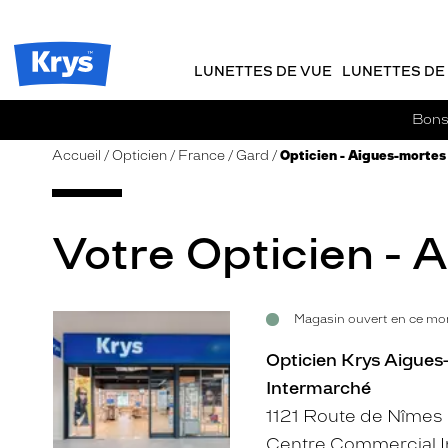
m
J
ER AU
TENU
y
e
CIPAL
Opticien
K
r
Krys
r
e
LUNETTES DE VUE
LUNETTES DE 
-
y
-
s
c
La
Bons 
o
confiance
m
vous
Accueil
Opticien
France
Gard
Opticien - Aigues-mortes
m
va
a
si
n
bien
d
Votre Opticien - 
e
Magasin ouvert en ce mom
Voir
la
Opticien Krys Aigues
fiche
Intermarché
1121 Route de Nîmes
Centre Commercial 