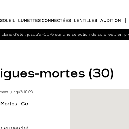
SOLEIL
LUNETTES CONNECTÉES
LENTILLES
AUDITION
plans d'été : jusqu’à -50% sur une sélection de solaires
J'en pro
Aigues-mortes (30)
ent, jusqu’à 19:00
-Mortes - Cc
Intermarché