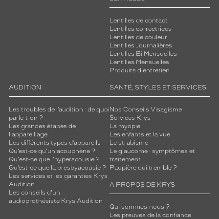
Lentilles de contact
Lentilles correctrices
Lentilles de couleur
Lentilles Journalières
Lentilles Bi Mensuelles
Lentilles Mensuelles
Produits d'entretien
AUDITION
SANTÉ, STYLES ET SERVICES
Les troubles de l’audition : de quoi
Nos Conseils Visagisme
parle-t-on ?
Services Krys
Les grandes étapes de
La myopie
l'appareillage
Les enfants et la vue
Les différents types d’appareils
Le strabisme
Qu’est-ce qu'un acouphène ?
Le glaucome : symptômes et
Qu'est-ce que l'hyperacousie ?
traitement
Qu’est-ce que la presbyacousie ?
Paupière qui tremble ?
Les services et les garanties Krys
Audition
A PROPOS DE KRYS
Les conseils d'un
audioprothésiste Krys Audition
Qui sommes-nous ?
Les preuves de la confiance