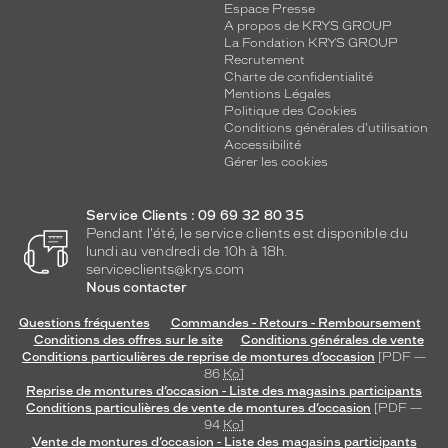
Espace Presse
A propos de KRYS GROUP
La Fondation KRYS GROUP
Recrutement
Charte de confidentialité
Mentions Légales
Politique des Cookies
Conditions générales d'utilisation
Accessibilité
Gérer les cookies
Service Clients : 09 69 32 80 35
Pendant l'été, le service clients est disponible du
lundi au vendredi de 10h à 18h.
serviceclients@krys.com
Nous contacter
Questions fréquentes
Commandes - Retours - Remboursement
Conditions des offres sur le site
Conditions générales de vente
Conditions particulières de reprise de montures d’occasion
[PDF —
86
Ko
]
Reprise de montures d’occasion - Liste des magasins participants
Conditions particulières de vente de montures d’occasion
[PDF —
94
Ko
]
Vente de montures d’occasion - Liste des magasins participants