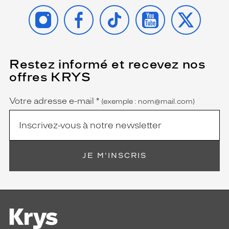
INSTAGRAM
FACEBOOK
TIKTOK
YOUTUBE
X
Restez informé et recevez nos
(Ce
champ
offres KRYS
est
Name
obligatoire)
Votre adresse e-mail
*
(exemple : nom@mail.com)
JE M'INSCRIS