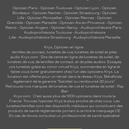
Opticien Paris
-
Opticien Toulouse
-
Opticien Lyon
-
Opticien
Bordeaux
-
Opticien Nantes
-
Opticien Strasbourg
-
Opticien
Lille
-
Opticien Montpellier
-
Opticien Rennes
-
Opticien
Grenoble
-
Opticien Marseille
-
Opticien Aix-en-Provence
-
Opticien
Reims
-
Opticien Angers
-
Opticien Nancy
-
Audioprothésiste Paris
-
Audioprothésiste Toulouse
-
Audioprothésiste
Lille
-
Audioprothésiste Strasbourg
-
Audioprothésiste Marseille
Krys, Opticien en ligne :
lentilles de contact
,
lunettes de vue
,
lunettes de soleil
et
piles
audio
Krys.com : Site de vente en ligne de lunettes de soleil, de
lunettes de vue, de
lentilles de contact
, et de piles audios. Essayez
vos lunettes grâce au miroir virtuel Krys, commandez en ligne et
faites vous livrer gratuitement chez l'un des opticiens Krys. La
livraison est offerte pour un retrait dans le réseau Krys. Bénéficiez
également de la garantie "Satisfait ou remboursé 30 jours".
Retrouvez nos marques de lunettes de vue et
lunettes de soleil : Ray
Ban
Krys.com : C’est aussi plus de 1000 opticiens dans toute la
France.
Trouvez l’opticien Krys le plus proche de chez vous
. Les
lunettes/lentilles sont des dispositifs médicaux qui constituent des
produits de santé réglementés portant à ce titre le marquage CE.
En cas de doute, consultez un professionnel de santé spécialisé.