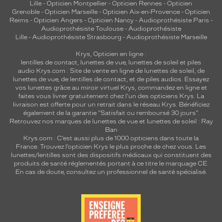
Lille
-
Opticien Montpellier
-
Opticien Rennes
-
Opticien
Grenoble
-
Opticien Marseille
-
Opticien Aix-en-Provence
-
Opticien
Reims
-
Opticien Angers
-
Opticien Nancy
-
Audioprothésiste Paris
-
Audioprothésiste Toulouse
-
Audioprothésiste
Lille
-
Audioprothésiste Strasbourg
-
Audioprothésiste Marseille
Krys, Opticien en ligne :
lentilles de contact
,
lunettes de vue
,
lunettes de soleil
et
piles
audio
Krys.com : Site de vente en ligne de lunettes de soleil, de
lunettes de vue, de
lentilles de contact
, et de piles audios. Essayez
vos lunettes grâce au miroir virtuel Krys, commandez en ligne et
faites vous livrer gratuitement chez l'un des opticiens Krys. La
livraison est offerte pour un retrait dans le réseau Krys. Bénéficiez
également de la garantie "Satisfait ou remboursé 30 jours".
Retrouvez nos marques de lunettes de vue et
lunettes de soleil : Ray
Ban
Krys.com : C’est aussi plus de 1000 opticiens dans toute la
France.
Trouvez l’opticien Krys le plus proche de chez vous
. Les
lunettes/lentilles sont des dispositifs médicaux qui constituent des
produits de santé réglementés portant à ce titre le marquage CE.
En cas de doute, consultez un professionnel de santé spécialisé.