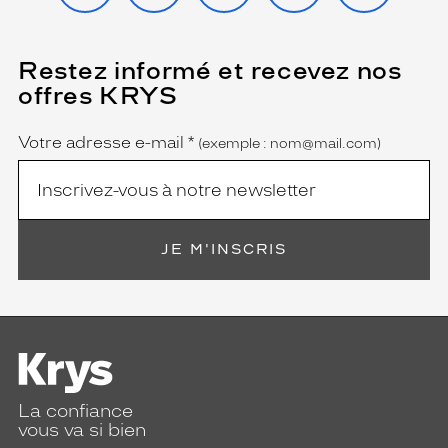
Restez informé et recevez nos
(Ce
champ
offres KRYS
est
Name
obligatoire)
Votre adresse e-mail
*
(exemple : nom@mail.com)
JE M'INSCRIS
La confiance
vous va si bien