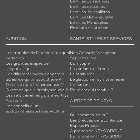
Lentilles correctrices
Lentilles de couleur
Lentilles Journalières
Lentilles Bi Mensuelles
Lentilles Mensuelles
Produits d'entretien
AUDITION
SANTÉ, STYLES ET SERVICES
Les troubles de l’audition : de quoi
Nos Conseils Visagisme
parle-t-on ?
Services Krys
Les grandes étapes de
La myopie
l'appareillage
Les enfants et la vue
Les différents types d’appareils
Le strabisme
Qu’est-ce qu'un acouphène ?
Le glaucome : symptômes et
Qu'est-ce que l'hyperacousie ?
traitement
Qu’est-ce que la presbyacousie ?
Paupière qui tremble ?
Les services et les garanties Krys
Audition
A PROPOS DE KRYS
Les conseils d'un
audioprothésiste Krys Audition
Qui sommes-nous ?
Les preuves de la confiance
Espace Presse
A propos de KRYS GROUP
La Fondation KRYS GROUP