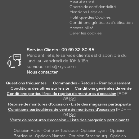
Recrutement
Charte de confidentialité
Mentions Légales
Politique des Cookies
Conditions générales d'utilisation
Accessibilité
Gérer les cookies
Service Clients : 09 69 32 80 35
Pendant l'été, le service clients est disponible du
lundi au vendredi de 10h à 18h.
serviceclients@krys.com
Nous contacter
Questions fréquentes
Commandes - Retours - Remboursement
Conditions des offres sur le site
Conditions générales de vente
Conditions particulières de reprise de montures d’occasion
[PDF —
86
Ko
]
Reprise de montures d’occasion - Liste des magasins participants
Conditions particulières de vente de montures d’occasion
[PDF —
94
Ko
]
Vente de montures d’occasion - Liste des magasins participants
Opticien Paris
-
Opticien Toulouse
-
Opticien Lyon
-
Opticien
Bordeaux
-
Opticien Nantes
-
Opticien Strasbourg
-
Opticien