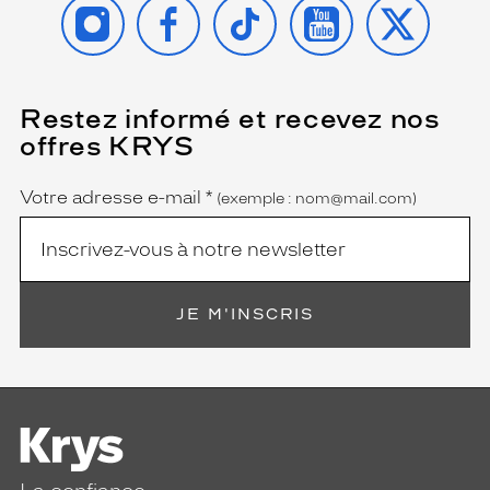
INSTAGRAM
FACEBOOK
TIKTOK
YOUTUBE
X
Restez informé et recevez nos
(Ce
champ
offres KRYS
est
Name
obligatoire)
Votre adresse e-mail
*
(exemple : nom@mail.com)
JE M'INSCRIS