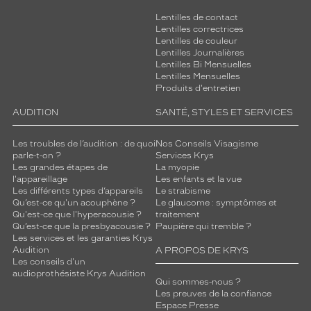
Lentilles de contact
Lentilles correctrices
Lentilles de couleur
Lentilles Journalières
Lentilles Bi Mensuelles
Lentilles Mensuelles
Produits d'entretien
AUDITION
SANTÉ, STYLES ET SERVICES
Les troubles de l’audition : de quoi
Nos Conseils Visagisme
parle-t-on ?
Services Krys
Les grandes étapes de
La myopie
l'appareillage
Les enfants et la vue
Les différents types d’appareils
Le strabisme
Qu’est-ce qu'un acouphène ?
Le glaucome : symptômes et
Qu'est-ce que l'hyperacousie ?
traitement
Qu’est-ce que la presbyacousie ?
Paupière qui tremble ?
Les services et les garanties Krys
Audition
A PROPOS DE KRYS
Les conseils d'un
audioprothésiste Krys Audition
Qui sommes-nous ?
Les preuves de la confiance
Espace Presse