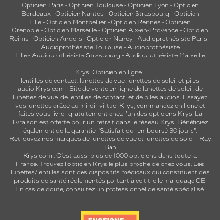
Opticien Paris
-
Opticien Toulouse
-
Opticien Lyon
-
Opticien
Bordeaux
-
Opticien Nantes
-
Opticien Strasbourg
-
Opticien
Lille
-
Opticien Montpellier
-
Opticien Rennes
-
Opticien
Grenoble
-
Opticien Marseille
-
Opticien Aix-en-Provence
-
Opticien
Reims
-
Opticien Angers
-
Opticien Nancy
-
Audioprothésiste Paris
-
Audioprothésiste Toulouse
-
Audioprothésiste
Lille
-
Audioprothésiste Strasbourg
-
Audioprothésiste Marseille
Krys, Opticien en ligne :
lentilles de contact
,
lunettes de vue
,
lunettes de soleil
et
piles
audio
Krys.com : Site de vente en ligne de lunettes de soleil, de
lunettes de vue, de
lentilles de contact
, et de piles audios. Essayez
vos lunettes grâce au miroir virtuel Krys, commandez en ligne et
faites vous livrer gratuitement chez l'un des opticiens Krys. La
livraison est offerte pour un retrait dans le réseau Krys. Bénéficiez
également de la garantie "Satisfait ou remboursé 30 jours".
Retrouvez nos marques de lunettes de vue et
lunettes de soleil : Ray
Ban
Krys.com : C’est aussi plus de 1000 opticiens dans toute la
France.
Trouvez l’opticien Krys le plus proche de chez vous
. Les
lunettes/lentilles sont des dispositifs médicaux qui constituent des
produits de santé réglementés portant à ce titre le marquage CE.
En cas de doute, consultez un professionnel de santé spécialisé.