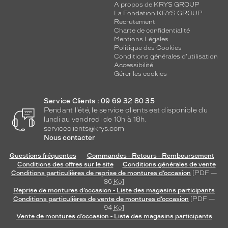
A propos de KRYS GROUP
La Fondation KRYS GROUP
Recrutement
Charte de confidentialité
Mentions Légales
Politique des Cookies
Conditions générales d'utilisation
Accessibilité
Gérer les cookies
Service Clients : 09 69 32 80 35
Pendant l'été, le service clients est disponible du
lundi au vendredi de 10h à 18h.
serviceclients@krys.com
Nous contacter
Questions fréquentes
Commandes - Retours - Remboursement
Conditions des offres sur le site
Conditions générales de vente
Conditions particulières de reprise de montures d’occasion
[PDF —
86
Ko
]
Reprise de montures d’occasion - Liste des magasins participants
Conditions particulières de vente de montures d’occasion
[PDF —
94
Ko
]
Vente de montures d’occasion - Liste des magasins participants