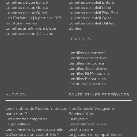
Lunettes de vue Enfant
Lunettes de soleil Enfant
Lunettes de vue Guess
Lunettes de soleil bébé
Lunettes de vue Gucci
Lunettes de soleil Ray-Ban
Les Forfaits [K] à partir de 39€ -
Lunettes de soleil Gucci
monture + verres
Lunettes de soleil Oakley
Lunettes anti-lumière bleue
Soldes
Lunettes de sport à la vue
LENTILLES
Lentilles de contact
Lentilles correctrices
Lentilles de couleur
Lentilles Journalières
Lentilles Bi Mensuelles
Lentilles Mensuelles
Produits d'entretien
AUDITION
SANTÉ, STYLES ET SERVICES
Les troubles de l’audition : de quoi
Nos Conseils Visagisme
parle-t-on ?
Services Krys
Les grandes étapes de
La myopie
l'appareillage
Les enfants et la vue
Les différents types d’appareils
Le strabisme
Qu’est-ce qu'un acouphène ?
Le glaucome : symptômes et