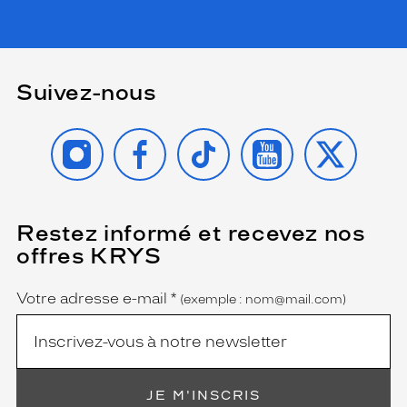
Suivez-nous
INSTAGRAM
FACEBOOK
TIKTOK
YOUTUBE
X
Restez informé et recevez nos
(Ce
champ
offres KRYS
est
Name
obligatoire)
Votre adresse e-mail
*
(exemple : nom@mail.com)
JE M'INSCRIS