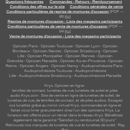
Questions fréquentes
Commandes - Retours - Remboursement
Conditions des offres sur le site
Conditions générales de vente
Conditions particulières de reprise de montures d’occasion
[PDF —
86
Ko
]
Reprise de montures d’occasion - Liste des magasins participants
Conditions particulières de vente de montures d’occasion
[PDF —
94
Ko
]
Vente de montures d’occasion - Liste des magasins participants
Opticien Paris
-
Opticien Toulouse
-
Opticien Lyon
-
Opticien
Bordeaux
-
Opticien Nantes
-
Opticien Strasbourg
-
Opticien
Lille
-
Opticien Montpellier
-
Opticien Rennes
-
Opticien
Grenoble
-
Opticien Marseille
-
Opticien Aix-en-Provence
-
Opticien
Reims
-
Opticien Angers
-
Opticien Nancy
-
Audioprothésiste Paris
-
Audioprothésiste Toulouse
-
Audioprothésiste
Lille
-
Audioprothésiste Strasbourg
-
Audioprothésiste Marseille
Krys, Opticien en ligne :
lentilles de contact
,
lunettes de vue
,
lunettes de soleil
et
piles
audio
Krys.com : Site de vente en ligne de lunettes de soleil, de
lunettes de vue, de
lentilles de contact
, et de piles audios. Essayez
vos lunettes grâce au miroir virtuel Krys, commandez en ligne et
faites vous livrer gratuitement chez l'un des opticiens Krys. La
livraison est offerte pour un retrait dans le réseau Krys. Bénéficiez
également de la garantie "Satisfait ou remboursé 30 jours".
Retrouvez nos marques de lunettes de vue et
lunettes de soleil : Ray