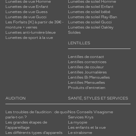
Lunettes de vue Homme
Lunettes de soleil Homme
Lunettes de vue Enfant
Lunettes de soleil Enfant
Lunettes de vue Guess
Lunettes de soleil bébé
Lunettes de vue Gucci
Lunettes de soleil Ray-Ban
Les Forfaits [K] à partir de 39€ -
Lunettes de soleil Gucci
monture + verres
Lunettes de soleil Oakley
Lunettes anti-lumière bleue
Soldes
Lunettes de sport à la vue
LENTILLES
Lentilles de contact
Lentilles correctrices
Lentilles de couleur
Lentilles Journalières
Lentilles Bi Mensuelles
Lentilles Mensuelles
Produits d'entretien
AUDITION
SANTÉ, STYLES ET SERVICES
Les troubles de l’audition : de quoi
Nos Conseils Visagisme
parle-t-on ?
Services Krys
Les grandes étapes de
La myopie
l'appareillage
Les enfants et la vue
Les différents types d’appareils
Le strabisme