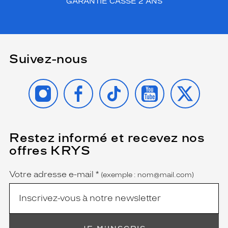
GARANTIE CASSE 2 ANS
Suivez-nous
INSTAGRAM
FACEBOOK
TIKTOK
YOUTUBE
X
Restez informé et recevez nos
(Ce
champ
offres KRYS
est
Name
obligatoire)
Votre adresse e-mail
*
(exemple : nom@mail.com)