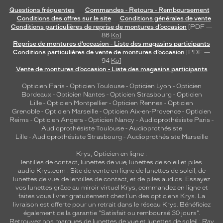
Questions fréquentes
Commandes - Retours - Remboursement
Conditions des offres sur le site
Conditions générales de vente
Conditions particulières de reprise de montures d’occasion
[PDF —
86
Ko
]
Reprise de montures d’occasion - Liste des magasins participants
Conditions particulières de vente de montures d’occasion
[PDF —
94
Ko
]
Vente de montures d’occasion - Liste des magasins participants
Opticien Paris
-
Opticien Toulouse
-
Opticien Lyon
-
Opticien
Bordeaux
-
Opticien Nantes
-
Opticien Strasbourg
-
Opticien
Lille
-
Opticien Montpellier
-
Opticien Rennes
-
Opticien
Grenoble
-
Opticien Marseille
-
Opticien Aix-en-Provence
-
Opticien
Reims
-
Opticien Angers
-
Opticien Nancy
-
Audioprothésiste Paris
-
Audioprothésiste Toulouse
-
Audioprothésiste
Lille
-
Audioprothésiste Strasbourg
-
Audioprothésiste Marseille
Krys, Opticien en ligne :
lentilles de contact
,
lunettes de vue
,
lunettes de soleil
et
piles
audio
Krys.com : Site de vente en ligne de lunettes de soleil, de
lunettes de vue, de
lentilles de contact
, et de piles audios. Essayez
vos lunettes grâce au miroir virtuel Krys, commandez en ligne et
faites vous livrer gratuitement chez l'un des opticiens Krys. La
livraison est offerte pour un retrait dans le réseau Krys. Bénéficiez
également de la garantie "Satisfait ou remboursé 30 jours".
Retrouvez nos marques de lunettes de vue et
lunettes de soleil : Ray