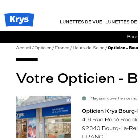
m
J
ER AU
TENU
y
e
CIPAL
Opticien
K
r
Krys
r
e
LUNETTES DE VUE
LUNETTES DE 
-
y
-
s
c
La
Bons 
o
confiance
m
vous
Accueil
Opticien
France
Hauts-de-Seine
Opticien - Bour
m
va
a
si
n
bien
d
Votre Opticien - B
e
Magasin ouvert en ce mom
Voir
la
Opticien Krys Bourg-l
fiche
4-6 Rue René Roeck
92340 Bourg-La-Re
FRANCE