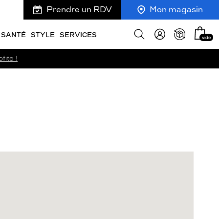
Prendre un RDV
Mon magasin
Mon
Afficher
SANTÉ
STYLE
SERVICES
vide
panie
la
recherche
fite !