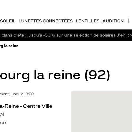
SOLEIL
LUNETTES CONNECTÉES
LENTILLES
AUDITION
plans d'été : jusqu’à -50% sur une sélection de solaires
J'en pro
g la reine
ourg la reine (92)
ent, jusqu’à 13:00
a-Reine - Centre Ville
el
ine