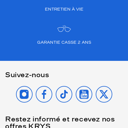
ENTRETIEN À VIE
GARANTIE CASSE 2 ANS
Suivez-nous
INSTAGRAM
FACEBOOK
TIKTOK
YOUTUBE
X
Restez informé et recevez nos
(Ce
champ
offres KRYS
est
Name