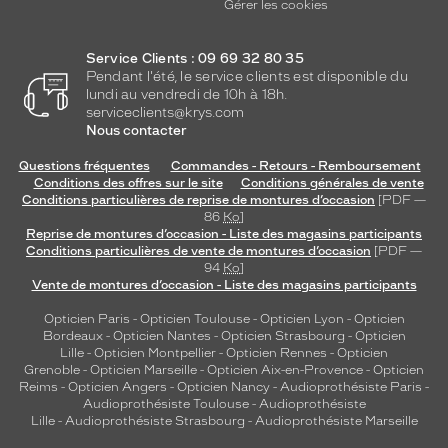
Gérer les cookies
Service Clients : 09 69 32 80 35
Pendant l'été, le service clients est disponible du
lundi au vendredi de 10h à 18h.
serviceclients@krys.com
Nous contacter
Questions fréquentes
Commandes - Retours - Remboursement
Conditions des offres sur le site
Conditions générales de vente
Conditions particulières de reprise de montures d’occasion
[PDF —
86
Ko
]
Reprise de montures d’occasion - Liste des magasins participants
Conditions particulières de vente de montures d’occasion
[PDF —
94
Ko
]
Vente de montures d’occasion - Liste des magasins participants
Opticien Paris
-
Opticien Toulouse
-
Opticien Lyon
-
Opticien
Bordeaux
-
Opticien Nantes
-
Opticien Strasbourg
-
Opticien
Lille
-
Opticien Montpellier
-
Opticien Rennes
-
Opticien
Grenoble
-
Opticien Marseille
-
Opticien Aix-en-Provence
-
Opticien
Reims
-
Opticien Angers
-
Opticien Nancy
-
Audioprothésiste Paris
-
Audioprothésiste Toulouse
-
Audioprothésiste
Lille
-
Audioprothésiste Strasbourg
-
Audioprothésiste Marseille