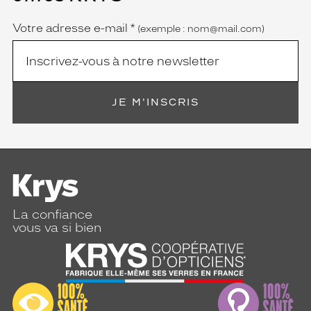
obligatoire)
Votre adresse e-mail
*
(exemple : nom@mail.com)
JE M'INSCRIS
La confiance
vous va si bien