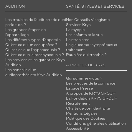
AUDITION
SANTÉ, STYLES ET SERVICES
Les troubles de l’audition : de quoi
Nos Conseils Visagisme
parle-t-on ?
Services Krys
Les grandes étapes de
La myopie
l'appareillage
Les enfants et la vue
Les différents types d’appareils
Le strabisme
Qu’est-ce qu'un acouphène ?
Le glaucome : symptômes et
Qu'est-ce que l'hyperacousie ?
traitement
Qu’est-ce que la presbyacousie ?
Paupière qui tremble ?
Les services et les garanties Krys
Audition
A PROPOS DE KRYS
Les conseils d'un
audioprothésiste Krys Audition
Qui sommes-nous ?
Les preuves de la confiance
Espace Presse
A propos de KRYS GROUP
La Fondation KRYS GROUP
Recrutement
Charte de confidentialité
Mentions Légales
Politique des Cookies
Conditions générales d'utilisation
Accessibilité