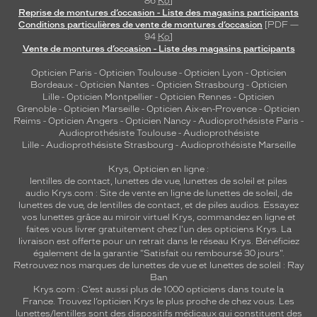
86
Ko
]
Reprise de montures d’occasion - Liste des magasins participants
Conditions particulières de vente de montures d’occasion
[PDF —
94
Ko
]
Vente de montures d’occasion - Liste des magasins participants
Opticien Paris
-
Opticien Toulouse
-
Opticien Lyon
-
Opticien
Bordeaux
-
Opticien Nantes
-
Opticien Strasbourg
-
Opticien
Lille
-
Opticien Montpellier
-
Opticien Rennes
-
Opticien
Grenoble
-
Opticien Marseille
-
Opticien Aix-en-Provence
-
Opticien
Reims
-
Opticien Angers
-
Opticien Nancy
-
Audioprothésiste Paris
-
Audioprothésiste Toulouse
-
Audioprothésiste
Lille
-
Audioprothésiste Strasbourg
-
Audioprothésiste Marseille
Krys, Opticien en ligne :
lentilles de contact
,
lunettes de vue
,
lunettes de soleil
et
piles
audio
Krys.com : Site de vente en ligne de lunettes de soleil, de
lunettes de vue, de
lentilles de contact
, et de piles audios. Essayez
vos lunettes grâce au miroir virtuel Krys, commandez en ligne et
faites vous livrer gratuitement chez l'un des opticiens Krys. La
livraison est offerte pour un retrait dans le réseau Krys. Bénéficiez
également de la garantie "Satisfait ou remboursé 30 jours".
Retrouvez nos marques de lunettes de vue et
lunettes de soleil : Ray
Ban
Krys.com : C’est aussi plus de 1000 opticiens dans toute la
France.
Trouvez l’opticien Krys le plus proche de chez vous
. Les
lunettes/lentilles sont des dispositifs médicaux qui constituent des