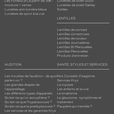
Les Forfaits [K] à partir de 39€ -
Lunettes de soleil Gucci
monture + verres
Lunettes de soleil Oakley
Lunettes anti-lumière bleue
Soldes
Lunettes de sport à la vue
LENTILLES
Lentilles de contact
Lentilles correctrices
Lentilles de couleur
Lentilles Journalières
Lentilles Bi Mensuelles
Lentilles Mensuelles
Produits d'entretien
AUDITION
SANTÉ, STYLES ET SERVICES
Les troubles de l’audition : de quoi
Nos Conseils Visagisme
parle-t-on ?
Services Krys
Les grandes étapes de
La myopie
l'appareillage
Les enfants et la vue
Les différents types d’appareils
Le strabisme
Qu’est-ce qu'un acouphène ?
Le glaucome : symptômes et
Qu'est-ce que l'hyperacousie ?
traitement
Qu’est-ce que la presbyacousie ?
Paupière qui tremble ?
Les services et les garanties Krys