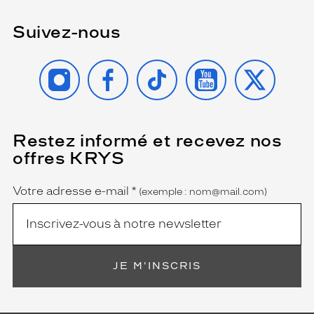
Suivez-nous
INSTAGRAM
FACEBOOK
TIKTOK
YOUTUBE
X
Restez informé et recevez nos
(Ce
champ
offres KRYS
est
Name
obligatoire)
Votre adresse e-mail
*
(exemple : nom@mail.com)
JE M'INSCRIS