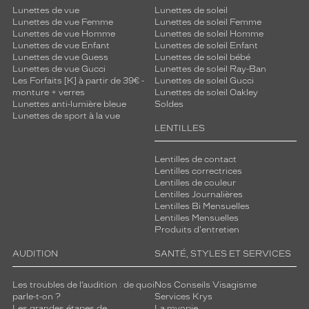
Lunettes de vue
Lunettes de soleil
Lunettes de vue Femme
Lunettes de soleil Femme
Lunettes de vue Homme
Lunettes de soleil Homme
Lunettes de vue Enfant
Lunettes de soleil Enfant
Lunettes de vue Guess
Lunettes de soleil bébé
Lunettes de vue Gucci
Lunettes de soleil Ray-Ban
Les Forfaits [K] à partir de 39€ -
Lunettes de soleil Gucci
monture + verres
Lunettes de soleil Oakley
Lunettes anti-lumière bleue
Soldes
Lunettes de sport à la vue
LENTILLES
Lentilles de contact
Lentilles correctrices
Lentilles de couleur
Lentilles Journalières
Lentilles Bi Mensuelles
Lentilles Mensuelles
Produits d'entretien
AUDITION
SANTÉ, STYLES ET SERVICES
Les troubles de l’audition : de quoi
Nos Conseils Visagisme
parle-t-on ?
Services Krys
Les grandes étapes de
La myopie