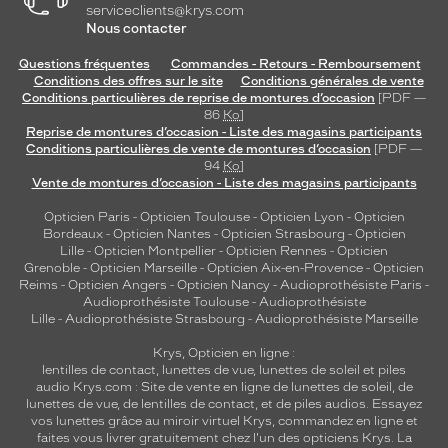
serviceclients@krys.com
Nous contacter
Questions fréquentes
Commandes - Retours - Remboursement
Conditions des offres sur le site
Conditions générales de vente
Conditions particulières de reprise de montures d’occasion
[PDF —
86
Ko
]
Reprise de montures d’occasion - Liste des magasins participants
Conditions particulières de vente de montures d’occasion
[PDF —
94
Ko
]
Vente de montures d’occasion - Liste des magasins participants
Opticien Paris
-
Opticien Toulouse
-
Opticien Lyon
-
Opticien
Bordeaux
-
Opticien Nantes
-
Opticien Strasbourg
-
Opticien
Lille
-
Opticien Montpellier
-
Opticien Rennes
-
Opticien
Grenoble
-
Opticien Marseille
-
Opticien Aix-en-Provence
-
Opticien
Reims
-
Opticien Angers
-
Opticien Nancy
-
Audioprothésiste Paris
-
Audioprothésiste Toulouse
-
Audioprothésiste
Lille
-
Audioprothésiste Strasbourg
-
Audioprothésiste Marseille
Krys, Opticien en ligne :
lentilles de contact
,
lunettes de vue
,
lunettes de soleil
et
piles
audio
Krys.com : Site de vente en ligne de lunettes de soleil, de
lunettes de vue, de
lentilles de contact
, et de piles audios. Essayez
vos lunettes grâce au miroir virtuel Krys, commandez en ligne et
faites vous livrer gratuitement chez l'un des opticiens Krys. La