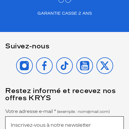
GARANTIE CASSE 2 ANS
Suivez-nous
INSTAGRAM
FACEBOOK
TIKTOK
YOUTUBE
X
Restez informé et recevez nos
(Ce
champ
offres KRYS
est
Name
obligatoire)
Votre adresse e-mail
*
(exemple : nom@mail.com)