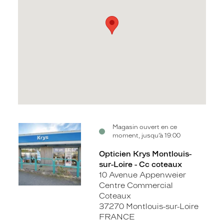
Voir
Magasin ouvert en ce
moment, jusqu’à 19:00
la
fiche
Opticien Krys Montlouis-
sur-Loire - Cc coteaux
10 Avenue Appenweier
Centre Commercial
Coteaux
37270 Montlouis-sur-Loire
FRANCE