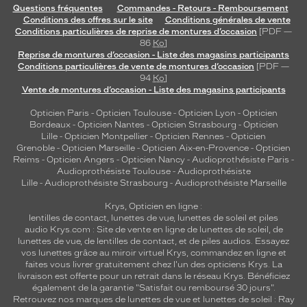
Questions fréquentes
Commandes - Retours - Remboursement
Conditions des offres sur le site
Conditions générales de vente
Conditions particulières de reprise de montures d’occasion
[PDF —
86
Ko
]
Reprise de montures d’occasion - Liste des magasins participants
Conditions particulières de vente de montures d’occasion
[PDF —
94
Ko
]
Vente de montures d’occasion - Liste des magasins participants
Opticien Paris
-
Opticien Toulouse
-
Opticien Lyon
-
Opticien
Bordeaux
-
Opticien Nantes
-
Opticien Strasbourg
-
Opticien
Lille
-
Opticien Montpellier
-
Opticien Rennes
-
Opticien
Grenoble
-
Opticien Marseille
-
Opticien Aix-en-Provence
-
Opticien
Reims
-
Opticien Angers
-
Opticien Nancy
-
Audioprothésiste Paris
-
Audioprothésiste Toulouse
-
Audioprothésiste
Lille
-
Audioprothésiste Strasbourg
-
Audioprothésiste Marseille
Krys, Opticien en ligne :
lentilles de contact
,
lunettes de vue
,
lunettes de soleil
et
piles
audio
Krys.com : Site de vente en ligne de lunettes de soleil, de
lunettes de vue, de
lentilles de contact
, et de piles audios. Essayez
vos lunettes grâce au miroir virtuel Krys, commandez en ligne et
faites vous livrer gratuitement chez l'un des opticiens Krys. La
livraison est offerte pour un retrait dans le réseau Krys. Bénéficiez
également de la garantie "Satisfait ou remboursé 30 jours".
Retrouvez nos marques de lunettes de vue et
lunettes de soleil : Ray