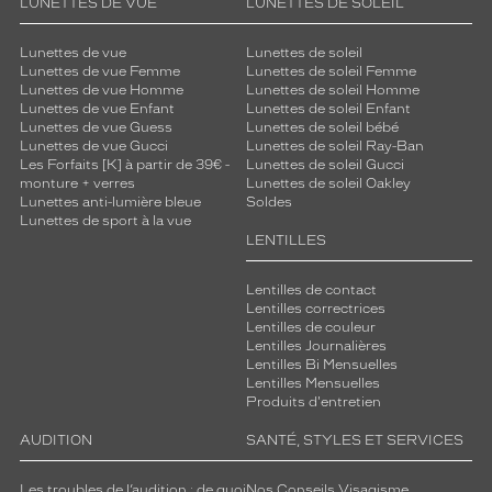
LUNETTES DE VUE
LUNETTES DE SOLEIL
Lunettes de vue
Lunettes de soleil
Lunettes de vue Femme
Lunettes de soleil Femme
Lunettes de vue Homme
Lunettes de soleil Homme
Lunettes de vue Enfant
Lunettes de soleil Enfant
Lunettes de vue Guess
Lunettes de soleil bébé
Lunettes de vue Gucci
Lunettes de soleil Ray-Ban
Les Forfaits [K] à partir de 39€ -
Lunettes de soleil Gucci
monture + verres
Lunettes de soleil Oakley
Lunettes anti-lumière bleue
Soldes
Lunettes de sport à la vue
LENTILLES
Lentilles de contact
Lentilles correctrices
Lentilles de couleur
Lentilles Journalières
Lentilles Bi Mensuelles
Lentilles Mensuelles
Produits d'entretien
AUDITION
SANTÉ, STYLES ET SERVICES
Les troubles de l’audition : de quoi
Nos Conseils Visagisme