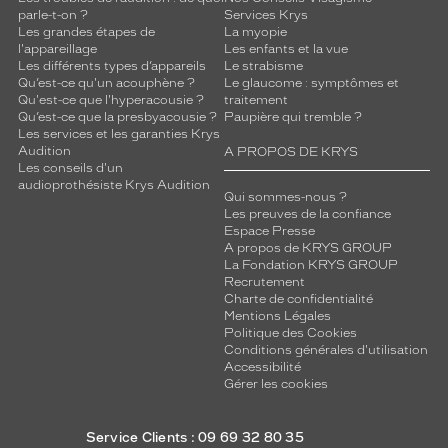
parle-t-on ?
Services Krys
Les grandes étapes de
La myopie
l'appareillage
Les enfants et la vue
Les différents types d’appareils
Le strabisme
Qu’est-ce qu'un acouphène ?
Le glaucome : symptômes et
Qu'est-ce que l'hyperacousie ?
traitement
Qu’est-ce que la presbyacousie ?
Paupière qui tremble ?
Les services et les garanties Krys
Audition
A PROPOS DE KRYS
Les conseils d'un
audioprothésiste Krys Audition
Qui sommes-nous ?
Les preuves de la confiance
Espace Presse
A propos de KRYS GROUP
La Fondation KRYS GROUP
Recrutement
Charte de confidentialité
Mentions Légales
Politique des Cookies
Conditions générales d'utilisation
Accessibilité
Gérer les cookies
Service Clients : 09 69 32 80 35