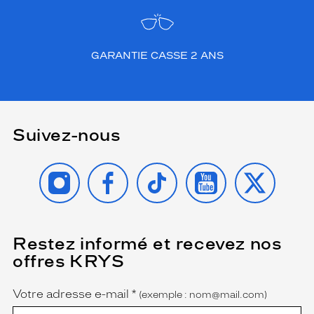
GARANTIE CASSE 2 ANS
Suivez-nous
INSTAGRAM
FACEBOOK
TIKTOK
YOUTUBE
X
Restez informé et recevez nos
(Ce
champ
offres KRYS
est
Name
obligatoire)
Votre adresse e-mail
*
(exemple : nom@mail.com)