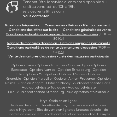
Pendant l'été, le service clients est disponible du
lundi au vendredi de 10h à 18h.
serviceclients@krys.com
Nous contacter
Questions fréquentes
Commandes - Retours - Remboursement
Conditions des offres sur le site
Conditions générales de vente
Conditions particulières de reprise de montures d’occasion
[PDF —
86
Ko
]
Reprise de montures d’occasion - Liste des magasins participants
Conditions particulières de vente de montures d’occasion
[PDF —
94
Ko
]
Vente de montures d’occasion - Liste des magasins participants
Opticien Paris
-
Opticien Toulouse
-
Opticien Lyon
-
Opticien
Bordeaux
-
Opticien Nantes
-
Opticien Strasbourg
-
Opticien
Lille
-
Opticien Montpellier
-
Opticien Rennes
-
Opticien
Grenoble
-
Opticien Marseille
-
Opticien Aix-en-Provence
-
Opticien
Reims
-
Opticien Angers
-
Opticien Nancy
-
Audioprothésiste Paris
-
Audioprothésiste Toulouse
-
Audioprothésiste
Lille
-
Audioprothésiste Strasbourg
-
Audioprothésiste Marseille
Krys, Opticien en ligne :
lentilles de contact
,
lunettes de vue
,
lunettes de soleil
et
piles
audio
Krys.com : Site de vente en ligne de lunettes de soleil, de
lunettes de vue, de
lentilles de contact
, et de piles audios. Essayez