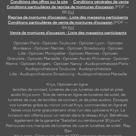
Conditions des offres sur le site
Conditions générales de vente
Conditions particulières de reprise de montures d’occasion
[PDF —
86
Ko
]
Reprise de montures d’occasion - Liste des magasins participants
Conditions particulières de vente de montures d’occasion
[PDF —
94
Ko
]
Vente de montures d’occasion - Liste des magasins participants
Opticien Paris
-
Opticien Toulouse
-
Opticien Lyon
-
Opticien
Bordeaux
-
Opticien Nantes
-
Opticien Strasbourg
-
Opticien
Lille
-
Opticien Montpellier
-
Opticien Rennes
-
Opticien
Grenoble
-
Opticien Marseille
-
Opticien Aix-en-Provence
-
Opticien
Reims
-
Opticien Angers
-
Opticien Nancy
-
Audioprothésiste Paris
-
Audioprothésiste Toulouse
-
Audioprothésiste
Lille
-
Audioprothésiste Strasbourg
-
Audioprothésiste Marseille
Krys, Opticien en ligne :
lentilles de contact
,
lunettes de vue
,
lunettes de soleil
et
piles
audio
Krys.com : Site de vente en ligne de lunettes de soleil, de
lunettes de vue, de
lentilles de contact
, et de piles audios. Essayez
vos lunettes grâce au miroir virtuel Krys, commandez en ligne et
faites vous livrer gratuitement chez l'un des opticiens Krys. La
livraison est offerte pour un retrait dans le réseau Krys. Bénéficiez
également de la garantie "Satisfait ou remboursé 30 jours".
Retrouvez nos marques de lunettes de vue et
lunettes de soleil : Ray
Ban