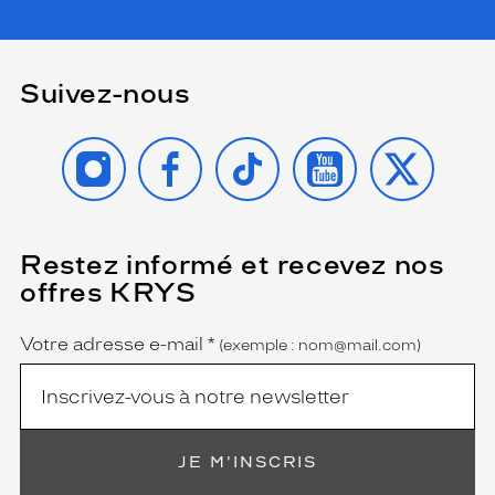
Suivez-nous
INSTAGRAM
FACEBOOK
TIKTOK
YOUTUBE
X
Restez informé et recevez nos
(Ce
champ
offres KRYS
est
Name
obligatoire)
Votre adresse e-mail
*
(exemple : nom@mail.com)
JE M'INSCRIS