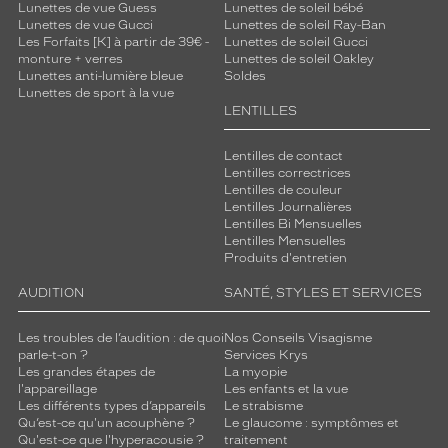
Lunettes de vue Guess
Lunettes de soleil bébé
Lunettes de vue Gucci
Lunettes de soleil Ray-Ban
Les Forfaits [K] à partir de 39€ -
Lunettes de soleil Gucci
monture + verres
Lunettes de soleil Oakley
Lunettes anti-lumière bleue
Soldes
Lunettes de sport à la vue
LENTILLES
Lentilles de contact
Lentilles correctrices
Lentilles de couleur
Lentilles Journalières
Lentilles Bi Mensuelles
Lentilles Mensuelles
Produits d'entretien
AUDITION
SANTÉ, STYLES ET SERVICES
Les troubles de l’audition : de quoi
Nos Conseils Visagisme
parle-t-on ?
Services Krys
Les grandes étapes de
La myopie
l'appareillage
Les enfants et la vue
Les différents types d’appareils
Le strabisme
Qu’est-ce qu'un acouphène ?
Le glaucome : symptômes et
Qu'est-ce que l'hyperacousie ?
traitement