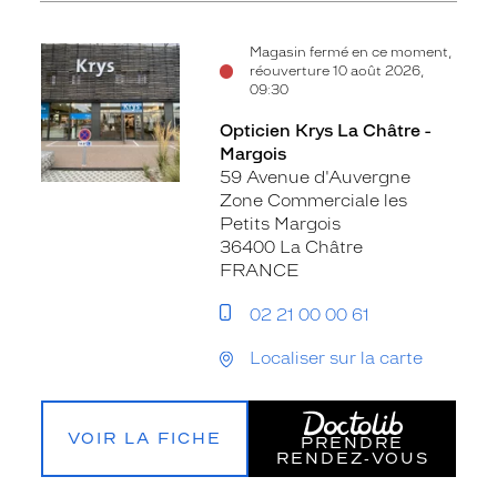
Magasin fermé en ce moment,
réouverture 10 août 2026,
09:30
Opticien Krys La Châtre -
Margois
59 Avenue d'Auvergne
Zone Commerciale les
Petits Margois
36400 La Châtre
FRANCE
02 21 00 00 61
Localiser sur la carte
VOIR LA FICHE
PRENDRE
RENDEZ‑VOUS