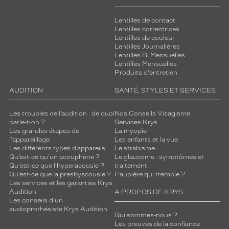
Lentilles de contact
Lentilles correctrices
Lentilles de couleur
Lentilles Journalières
Lentilles Bi Mensuelles
Lentilles Mensuelles
Produits d'entretien
AUDITION
SANTÉ, STYLES ET SERVICES
Les troubles de l’audition : de quoi
Nos Conseils Visagisme
parle-t-on ?
Services Krys
Les grandes étapes de
La myopie
l'appareillage
Les enfants et la vue
Les différents types d’appareils
Le strabisme
Qu’est-ce qu'un acouphène ?
Le glaucome : symptômes et
Qu'est-ce que l'hyperacousie ?
traitement
Qu’est-ce que la presbyacousie ?
Paupière qui tremble ?
Les services et les garanties Krys
Audition
A PROPOS DE KRYS
Les conseils d'un
audioprothésiste Krys Audition
Qui sommes-nous ?
Les preuves de la confiance