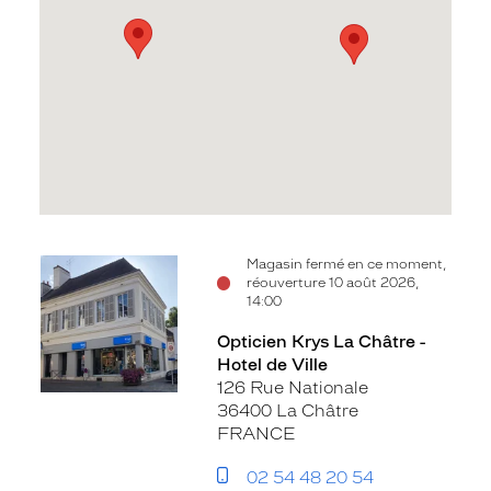
Voir
Voir
Magasin fermé en ce moment,
réouverture 10 août 2026,
la
la
14:00
fiche
fiche
Opticien Krys La Châtre -
Hotel de Ville
126 Rue Nationale
36400 La Châtre
FRANCE
02 54 48 20 54