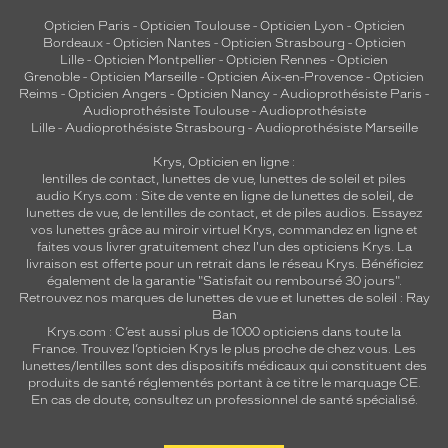
Opticien Paris
-
Opticien Toulouse
-
Opticien Lyon
-
Opticien
Bordeaux
-
Opticien Nantes
-
Opticien Strasbourg
-
Opticien
Lille
-
Opticien Montpellier
-
Opticien Rennes
-
Opticien
Grenoble
-
Opticien Marseille
-
Opticien Aix-en-Provence
-
Opticien
Reims
-
Opticien Angers
-
Opticien Nancy
-
Audioprothésiste Paris
-
Audioprothésiste Toulouse
-
Audioprothésiste
Lille
-
Audioprothésiste Strasbourg
-
Audioprothésiste Marseille
Krys, Opticien en ligne :
lentilles de contact
,
lunettes de vue
,
lunettes de soleil
et
piles
audio
Krys.com : Site de vente en ligne de lunettes de soleil, de
lunettes de vue, de
lentilles de contact
, et de piles audios. Essayez
vos lunettes grâce au miroir virtuel Krys, commandez en ligne et
faites vous livrer gratuitement chez l'un des opticiens Krys. La
livraison est offerte pour un retrait dans le réseau Krys. Bénéficiez
également de la garantie "Satisfait ou remboursé 30 jours".
Retrouvez nos marques de lunettes de vue et
lunettes de soleil : Ray
Ban
Krys.com : C’est aussi plus de 1000 opticiens dans toute la
France.
Trouvez l’opticien Krys le plus proche de chez vous
. Les
lunettes/lentilles sont des dispositifs médicaux qui constituent des
produits de santé réglementés portant à ce titre le marquage CE.
En cas de doute, consultez un professionnel de santé spécialisé.