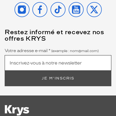
INSTAGRAM
FACEBOOK
TIKTOK
YOUTUBE
X
Restez informé et recevez nos
(Ce
champ
offres KRYS
est
Name
obligatoire)
Votre adresse e-mail
*
(exemple : nom@mail.com)
JE M'INSCRIS