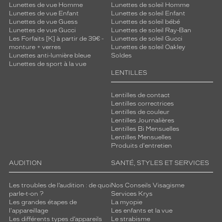
Lunettes de vue Homme
Lunettes de soleil Homme
Lunettes de vue Enfant
Lunettes de soleil Enfant
Lunettes de vue Guess
Lunettes de soleil bébé
Lunettes de vue Gucci
Lunettes de soleil Ray-Ban
Les Forfaits [K] à partir de 39€ -
Lunettes de soleil Gucci
monture + verres
Lunettes de soleil Oakley
Lunettes anti-lumière bleue
Soldes
Lunettes de sport à la vue
LENTILLES
Lentilles de contact
Lentilles correctrices
Lentilles de couleur
Lentilles Journalières
Lentilles Bi Mensuelles
Lentilles Mensuelles
Produits d'entretien
AUDITION
SANTÉ, STYLES ET SERVICES
Les troubles de l’audition : de quoi
Nos Conseils Visagisme
parle-t-on ?
Services Krys
Les grandes étapes de
La myopie
l'appareillage
Les enfants et la vue
Les différents types d’appareils
Le strabisme