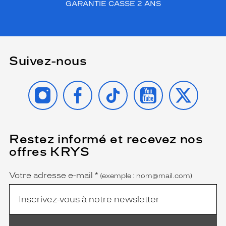
GARANTIE CASSE 2 ANS
Suivez-nous
INSTAGRAM
FACEBOOK
TIKTOK
YOUTUBE
X
Restez informé et recevez nos
(Ce
champ
offres KRYS
est
Name
obligatoire)
Votre adresse e-mail
*
(exemple : nom@mail.com)