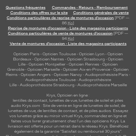
Questions fréquentes
Commandes - Retours - Remboursement
Conditions des offres sur le site
Conditions générales de vente
Conditions particulières de reprise de montures d’occasion
[PDF —
86
Ko
]
Reprise de montures d’occasion - Liste des magasins participants
Conditions particulières de vente de montures d’occasion
[PDF —
94
Ko
]
Vente de montures d’occasion - Liste des magasins participants
Opticien Paris
-
Opticien Toulouse
-
Opticien Lyon
-
Opticien
Bordeaux
-
Opticien Nantes
-
Opticien Strasbourg
-
Opticien
Lille
-
Opticien Montpellier
-
Opticien Rennes
-
Opticien
Grenoble
-
Opticien Marseille
-
Opticien Aix-en-Provence
-
Opticien
Reims
-
Opticien Angers
-
Opticien Nancy
-
Audioprothésiste Paris
-
Audioprothésiste Toulouse
-
Audioprothésiste
Lille
-
Audioprothésiste Strasbourg
-
Audioprothésiste Marseille
Krys, Opticien en ligne :
lentilles de contact
,
lunettes de vue
,
lunettes de soleil
et
piles
audio
Krys.com : Site de vente en ligne de lunettes de soleil, de
lunettes de vue, de
lentilles de contact
, et de piles audios. Essayez
vos lunettes grâce au miroir virtuel Krys, commandez en ligne et
faites vous livrer gratuitement chez l'un des opticiens Krys. La
livraison est offerte pour un retrait dans le réseau Krys. Bénéficiez
également de la garantie "Satisfait ou remboursé 30 jours".