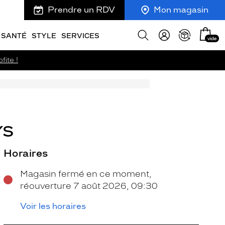
Prendre un RDV
Mon magasin
Mon
Afficher
SANTÉ
STYLE
SERVICES
vide
panie
la
recherche
fite !
YS
Horaires
Magasin fermé en ce moment,
réouverture 7 août 2026, 09:30
Voir les horaires