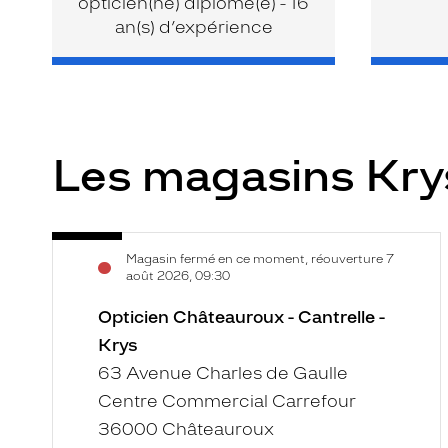
opticien(ne) diplomé(e) - 16
an(s) d’expérience
Les magasins Kr
Opticien
Voir
Magasin fermé en ce moment, réouverture 7
Châteauroux
la
août 2026, 09:30
-
fiche
Cantrelle
Opticien Châteauroux - Cantrelle -
-
Krys
Krys
63 Avenue Charles de Gaulle
Centre Commercial Carrefour
36000 Châteauroux