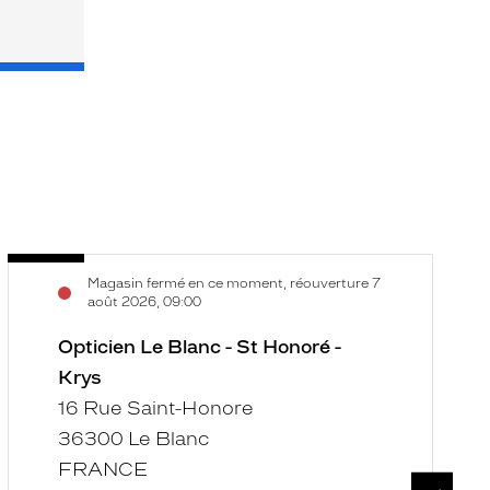
Opticien
O
Voir
V
Magasin fermé en ce moment, réouverture 7
Le
L
la
la
août 2026, 09:00
Blanc
C
fiche
f
-
Opticien Le Blanc - St Honoré -
-
St
H
Krys
Honoré
d
16 Rue Saint-Honore
-
Vi
36300 Le Blanc
Krys
-
FRANCE
K
SUIVAN