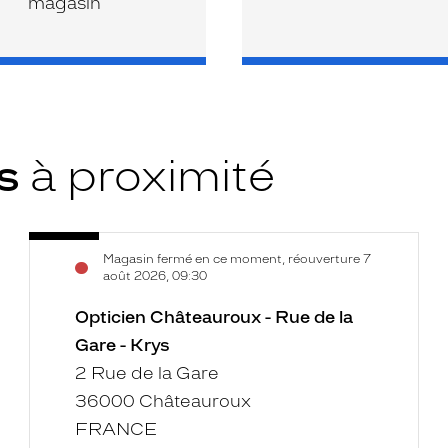
magasin
ys
à proximité
Opticien
Voir
Magasin fermé en ce moment, réouverture 7
Châteauroux
la
août 2026, 09:30
-
fiche
Rue
Opticien Châteauroux - Rue de la
de
Gare - Krys
la
2 Rue de la Gare
Gare
36000 Châteauroux
-
FRANCE
Krys