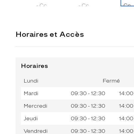
Horaires et Accès
Horaires
Horaires
Horaires
Jour de
Jour de
Horaires
Horaires
de
de
la
la
du
du
l’après-
l’après-
Lundi
Fermé
semaine
semaine
matin
matin
midi
midi
Mardi
09:30 - 12:30
14:00
Mercredi
09:30 - 12:30
14:00
Jeudi
09:30 - 12:30
14:00
Vendredi
09:30 - 12:30
14:00