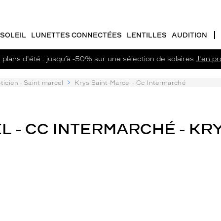
SOLEIL
LUNETTES CONNECTÉES
LENTILLES
AUDITION
plans d'été : jusqu’à -50% sur une sélection de solaires
J'en pro
ticien - Saint marcel
Krys Saint-Marcel - Cc Intermarché
L - CC INTERMARCHÉ - KR