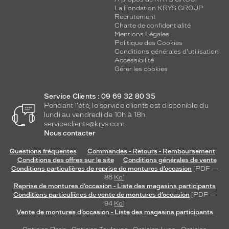
La Fondation KRYS GROUP
Recrutement
Charte de confidentialité
Mentions Légales
Politique des Cookies
Conditions générales d'utilisation
Accessibilité
Gérer les cookies
Service Clients : 09 69 32 80 35
Pendant l'été, le service clients est disponible du
lundi au vendredi de 10h à 18h.
serviceclients@krys.com
Nous contacter
Questions fréquentes
Commandes - Retours - Remboursement
Conditions des offres sur le site
Conditions générales de vente
Conditions particulières de reprise de montures d’occasion
[PDF —
86
Ko
]
Reprise de montures d’occasion - Liste des magasins participants
Conditions particulières de vente de montures d’occasion
[PDF —
94
Ko
]
Vente de montures d’occasion - Liste des magasins participants