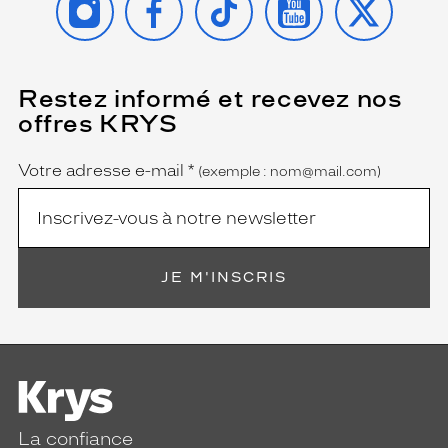
Restez informé et recevez nos
(Ce
champ
offres KRYS
est
Name
obligatoire)
Votre adresse e-mail
*
(exemple : nom@mail.com)
JE M'INSCRIS
La confiance