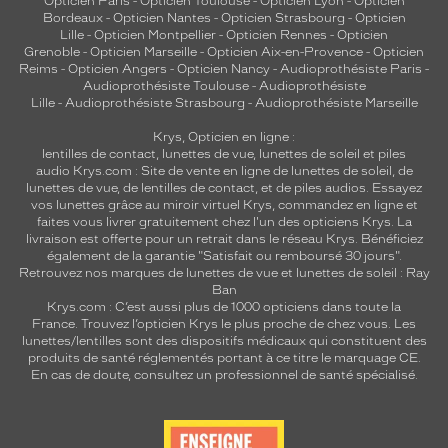
Opticien Paris
-
Opticien Toulouse
-
Opticien Lyon
-
Opticien
Bordeaux
-
Opticien Nantes
-
Opticien Strasbourg
-
Opticien
Lille
-
Opticien Montpellier
-
Opticien Rennes
-
Opticien
Grenoble
-
Opticien Marseille
-
Opticien Aix-en-Provence
-
Opticien
Reims
-
Opticien Angers
-
Opticien Nancy
-
Audioprothésiste Paris
-
Audioprothésiste Toulouse
-
Audioprothésiste
Lille
-
Audioprothésiste Strasbourg
-
Audioprothésiste Marseille
Krys, Opticien en ligne :
lentilles de contact
,
lunettes de vue
,
lunettes de soleil
et
piles
audio
Krys.com : Site de vente en ligne de lunettes de soleil, de
lunettes de vue, de
lentilles de contact
, et de piles audios. Essayez
vos lunettes grâce au miroir virtuel Krys, commandez en ligne et
faites vous livrer gratuitement chez l'un des opticiens Krys. La
livraison est offerte pour un retrait dans le réseau Krys. Bénéficiez
également de la garantie "Satisfait ou remboursé 30 jours".
Retrouvez nos marques de lunettes de vue et
lunettes de soleil : Ray
Ban
Krys.com : C’est aussi plus de 1000 opticiens dans toute la
France.
Trouvez l’opticien Krys le plus proche de chez vous
. Les
lunettes/lentilles sont des dispositifs médicaux qui constituent des
produits de santé réglementés portant à ce titre le marquage CE.
En cas de doute, consultez un professionnel de santé spécialisé.