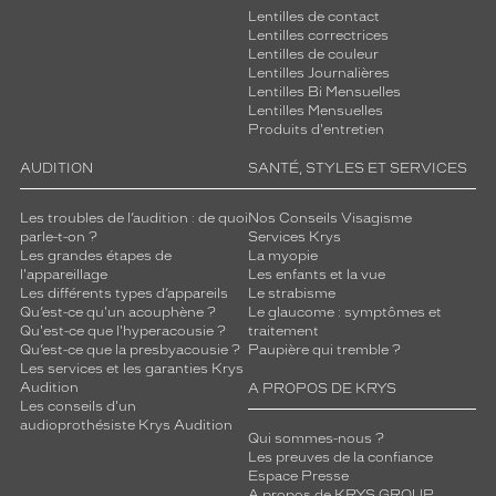
Lentilles de contact
Lentilles correctrices
Lentilles de couleur
Lentilles Journalières
Lentilles Bi Mensuelles
Lentilles Mensuelles
Produits d'entretien
AUDITION
SANTÉ, STYLES ET SERVICES
Les troubles de l’audition : de quoi
Nos Conseils Visagisme
parle-t-on ?
Services Krys
Les grandes étapes de
La myopie
l'appareillage
Les enfants et la vue
Les différents types d’appareils
Le strabisme
Qu’est-ce qu'un acouphène ?
Le glaucome : symptômes et
Qu'est-ce que l'hyperacousie ?
traitement
Qu’est-ce que la presbyacousie ?
Paupière qui tremble ?
Les services et les garanties Krys
Audition
A PROPOS DE KRYS
Les conseils d'un
audioprothésiste Krys Audition
Qui sommes-nous ?
Les preuves de la confiance
Espace Presse
A propos de KRYS GROUP