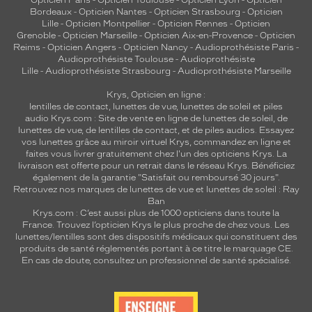
Opticien Paris
-
Opticien Toulouse
-
Opticien Lyon
-
Opticien
Bordeaux
-
Opticien Nantes
-
Opticien Strasbourg
-
Opticien
Lille
-
Opticien Montpellier
-
Opticien Rennes
-
Opticien
Grenoble
-
Opticien Marseille
-
Opticien Aix-en-Provence
-
Opticien
Reims
-
Opticien Angers
-
Opticien Nancy
-
Audioprothésiste Paris
-
Audioprothésiste Toulouse
-
Audioprothésiste
Lille
-
Audioprothésiste Strasbourg
-
Audioprothésiste Marseille
Krys, Opticien en ligne :
lentilles de contact
,
lunettes de vue
,
lunettes de soleil
et
piles
audio
Krys.com : Site de vente en ligne de lunettes de soleil, de
lunettes de vue, de
lentilles de contact
, et de piles audios. Essayez
vos lunettes grâce au miroir virtuel Krys, commandez en ligne et
faites vous livrer gratuitement chez l'un des opticiens Krys. La
livraison est offerte pour un retrait dans le réseau Krys. Bénéficiez
également de la garantie "Satisfait ou remboursé 30 jours".
Retrouvez nos marques de lunettes de vue et
lunettes de soleil : Ray
Ban
Krys.com : C’est aussi plus de 1000 opticiens dans toute la
France.
Trouvez l’opticien Krys le plus proche de chez vous
. Les
lunettes/lentilles sont des dispositifs médicaux qui constituent des
produits de santé réglementés portant à ce titre le marquage CE.
En cas de doute, consultez un professionnel de santé spécialisé.