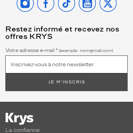
Restez informé et recevez nos
(Ce
champ
offres KRYS
est
Name
obligatoire)
Votre adresse e-mail
*
(exemple : nom@mail.com)
JE M'INSCRIS
La confiance