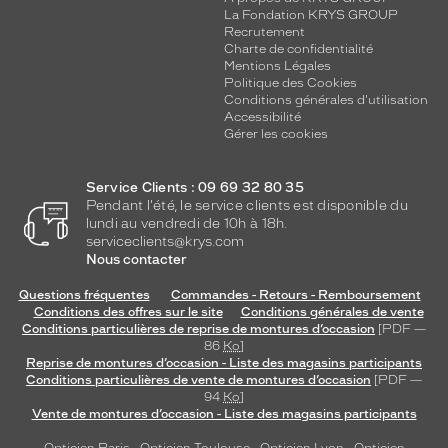
La Fondation KRYS GROUP
Recrutement
Charte de confidentialité
Mentions Légales
Politique des Cookies
Conditions générales d'utilisation
Accessibilité
Gérer les cookies
Service Clients : 09 69 32 80 35
Pendant l'été, le service clients est disponible du
lundi au vendredi de 10h à 18h.
serviceclients@krys.com
Nous contacter
Questions fréquentes
Commandes - Retours - Remboursement
Conditions des offres sur le site
Conditions générales de vente
Conditions particulières de reprise de montures d’occasion
[PDF —
86
Ko
]
Reprise de montures d’occasion - Liste des magasins participants
Conditions particulières de vente de montures d’occasion
[PDF —
94
Ko
]
Vente de montures d’occasion - Liste des magasins participants