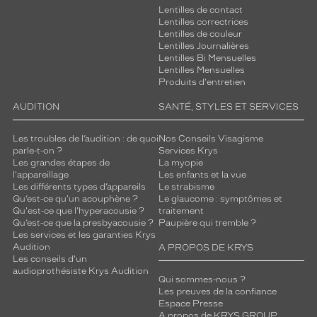
Lentilles de contact
Lentilles correctrices
Lentilles de couleur
Lentilles Journalières
Lentilles Bi Mensuelles
Lentilles Mensuelles
Produits d'entretien
AUDITION
SANTÉ, STYLES ET SERVICES
Les troubles de l’audition : de quoi
Nos Conseils Visagisme
parle-t-on ?
Services Krys
Les grandes étapes de
La myopie
l'appareillage
Les enfants et la vue
Les différents types d’appareils
Le strabisme
Qu’est-ce qu'un acouphène ?
Le glaucome : symptômes et
Qu'est-ce que l'hyperacousie ?
traitement
Qu’est-ce que la presbyacousie ?
Paupière qui tremble ?
Les services et les garanties Krys
Audition
A PROPOS DE KRYS
Les conseils d'un
audioprothésiste Krys Audition
Qui sommes-nous ?
Les preuves de la confiance
Espace Presse
A propos de KRYS GROUP