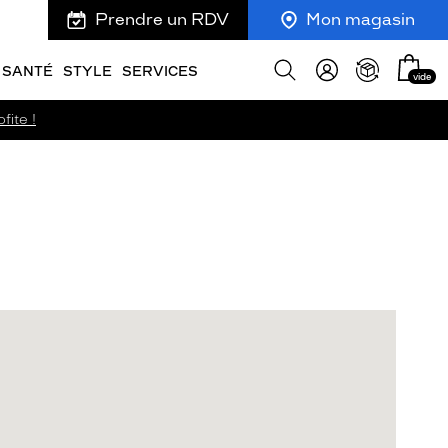
Prendre un RDV
Mon magasin
Mon
Afficher
SANTÉ
STYLE
SERVICES
vide
panie
la
recherche
fite !