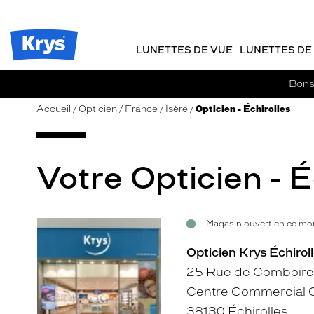
m
J
ER AU
TENU
y
e
CIPAL
Opticien
K
r
Krys
r
e
LUNETTES DE VUE
LUNETTES DE 
-
y
-
s
c
La
Bons 
o
confiance
m
vous
Accueil
Opticien
France
Isère
Opticien - Échirolles
m
va
a
si
n
bien
d
Votre Opticien - É
e
Magasin ouvert en ce mo
Voir
la
Opticien Krys Échirol
fiche
25 Rue de Comboire
Centre Commercial 
38130 Échirolles