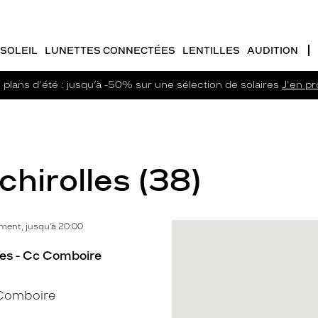
SOLEIL
LUNETTES CONNECTÉES
LENTILLES
AUDITION
plans d'été : jusqu’à -50% sur une sélection de solaires
J'en pro
chirolles (38)
ment, jusqu’à 20:00
les - Cc Comboire
Comboire