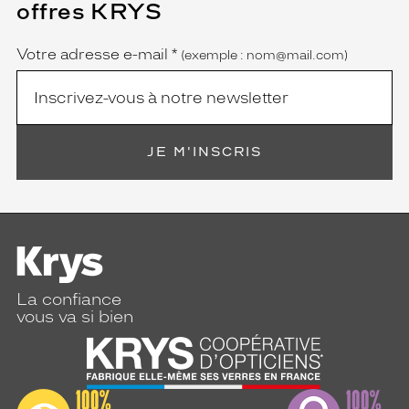
offres KRYS
est
Name
obligatoire)
Votre adresse e-mail
*
(exemple : nom@mail.com)
JE M'INSCRIS
La confiance
vous va si bien