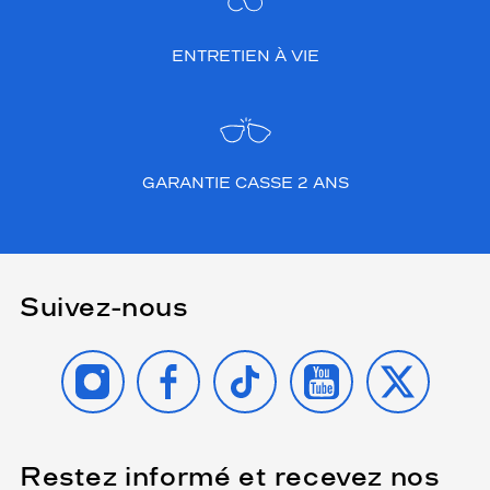
ENTRETIEN À VIE
GARANTIE CASSE 2 ANS
Suivez-nous
INSTAGRAM
FACEBOOK
TIKTOK
YOUTUBE
X
Restez informé et recevez nos
(Ce
champ