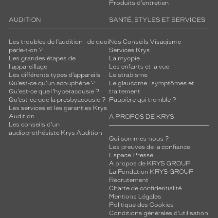
Produits d'entretien
AUDITION
SANTÉ, STYLES ET SERVICES
Les troubles de l’audition : de quoi
Nos Conseils Visagisme
parle-t-on ?
Services Krys
Les grandes étapes de
La myopie
l'appareillage
Les enfants et la vue
Les différents types d’appareils
Le strabisme
Qu’est-ce qu'un acouphène ?
Le glaucome : symptômes et
Qu'est-ce que l'hyperacousie ?
traitement
Qu’est-ce que la presbyacousie ?
Paupière qui tremble ?
Les services et les garanties Krys
Audition
A PROPOS DE KRYS
Les conseils d'un
audioprothésiste Krys Audition
Qui sommes-nous ?
Les preuves de la confiance
Espace Presse
A propos de KRYS GROUP
La Fondation KRYS GROUP
Recrutement
Charte de confidentialité
Mentions Légales
Politique des Cookies
Conditions générales d'utilisation