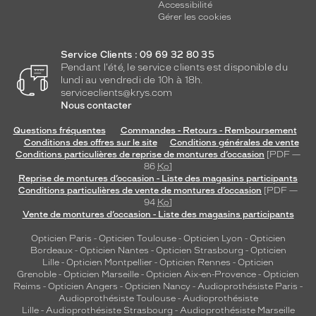
Accessibilité
Gérer les cookies
Service Clients : 09 69 32 80 35
Pendant l'été, le service clients est disponible du
lundi au vendredi de 10h à 18h.
serviceclients@krys.com
Nous contacter
Questions fréquentes
Commandes - Retours - Remboursement
Conditions des offres sur le site
Conditions générales de vente
Conditions particulières de reprise de montures d’occasion
[PDF —
86
Ko
]
Reprise de montures d’occasion - Liste des magasins participants
Conditions particulières de vente de montures d’occasion
[PDF —
94
Ko
]
Vente de montures d’occasion - Liste des magasins participants
Opticien Paris
-
Opticien Toulouse
-
Opticien Lyon
-
Opticien
Bordeaux
-
Opticien Nantes
-
Opticien Strasbourg
-
Opticien
Lille
-
Opticien Montpellier
-
Opticien Rennes
-
Opticien
Grenoble
-
Opticien Marseille
-
Opticien Aix-en-Provence
-
Opticien
Reims
-
Opticien Angers
-
Opticien Nancy
-
Audioprothésiste Paris
-
Audioprothésiste Toulouse
-
Audioprothésiste
Lille
-
Audioprothésiste Strasbourg
-
Audioprothésiste Marseille