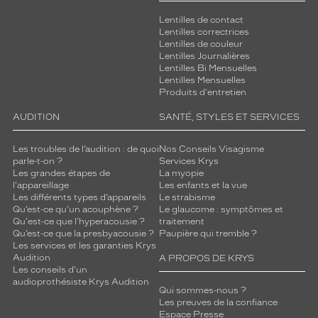
Lentilles de contact
Lentilles correctrices
Lentilles de couleur
Lentilles Journalières
Lentilles Bi Mensuelles
Lentilles Mensuelles
Produits d'entretien
AUDITION
SANTÉ, STYLES ET SERVICES
Les troubles de l’audition : de quoi
Nos Conseils Visagisme
parle-t-on ?
Services Krys
Les grandes étapes de
La myopie
l'appareillage
Les enfants et la vue
Les différents types d’appareils
Le strabisme
Qu’est-ce qu'un acouphène ?
Le glaucome : symptômes et
Qu'est-ce que l'hyperacousie ?
traitement
Qu’est-ce que la presbyacousie ?
Paupière qui tremble ?
Les services et les garanties Krys
Audition
A PROPOS DE KRYS
Les conseils d'un
audioprothésiste Krys Audition
Qui sommes-nous ?
Les preuves de la confiance
Espace Presse