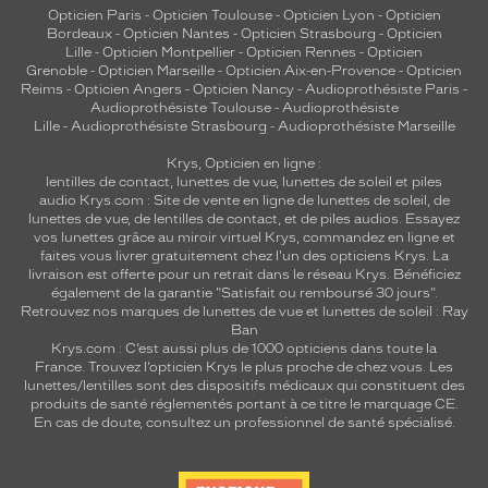
Opticien Paris
-
Opticien Toulouse
-
Opticien Lyon
-
Opticien
Bordeaux
-
Opticien Nantes
-
Opticien Strasbourg
-
Opticien
Lille
-
Opticien Montpellier
-
Opticien Rennes
-
Opticien
Grenoble
-
Opticien Marseille
-
Opticien Aix-en-Provence
-
Opticien
Reims
-
Opticien Angers
-
Opticien Nancy
-
Audioprothésiste Paris
-
Audioprothésiste Toulouse
-
Audioprothésiste
Lille
-
Audioprothésiste Strasbourg
-
Audioprothésiste Marseille
Krys, Opticien en ligne :
lentilles de contact
,
lunettes de vue
,
lunettes de soleil
et
piles
audio
Krys.com : Site de vente en ligne de lunettes de soleil, de
lunettes de vue, de
lentilles de contact
, et de piles audios. Essayez
vos lunettes grâce au miroir virtuel Krys, commandez en ligne et
faites vous livrer gratuitement chez l'un des opticiens Krys. La
livraison est offerte pour un retrait dans le réseau Krys. Bénéficiez
également de la garantie "Satisfait ou remboursé 30 jours".
Retrouvez nos marques de lunettes de vue et
lunettes de soleil : Ray
Ban
Krys.com : C’est aussi plus de 1000 opticiens dans toute la
France.
Trouvez l’opticien Krys le plus proche de chez vous
. Les
lunettes/lentilles sont des dispositifs médicaux qui constituent des
produits de santé réglementés portant à ce titre le marquage CE.
En cas de doute, consultez un professionnel de santé spécialisé.