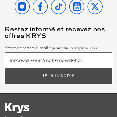
INSTAGRAM
FACEBOOK
TIKTOK
YOUTUBE
X
Restez informé et recevez nos
(Ce
champ
offres KRYS
est
Name
obligatoire)
Votre adresse e-mail
*
(exemple : nom@mail.com)
JE M'INSCRIS