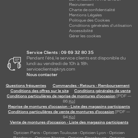
Recrutement
Charte de confidentialité
Mentions Légales
Politique des Cookies
Conditions générales d'utilisation
Accessibilité
Gérer les cookies
Service Clients : 09 69 32 80 35
Pendant l'été, le service clients est disponible du
lundi au vendredi de 10h à 18h.
serviceclients@krys.com
Nous contacter
Questions fréquentes
Commandes - Retours - Remboursement
Conditions des offres sur le site
Conditions générales de vente
Conditions particulières de reprise de montures d’occasion
[PDF —
86
Ko
]
Reprise de montures d’occasion - Liste des magasins participants
Conditions particulières de vente de montures d’occasion
[PDF —
94
Ko
]
Vente de montures d’occasion - Liste des magasins participants
Opticien Paris
-
Opticien Toulouse
-
Opticien Lyon
-
Opticien