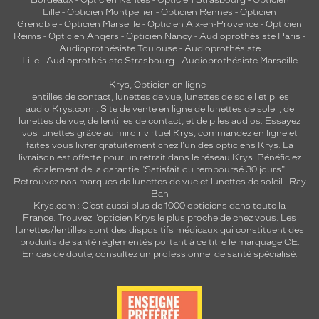
Bordeaux
-
Opticien Nantes
-
Opticien Strasbourg
-
Opticien
Lille
-
Opticien Montpellier
-
Opticien Rennes
-
Opticien
Grenoble
-
Opticien Marseille
-
Opticien Aix-en-Provence
-
Opticien
Reims
-
Opticien Angers
-
Opticien Nancy
-
Audioprothésiste Paris
-
Audioprothésiste Toulouse
-
Audioprothésiste
Lille
-
Audioprothésiste Strasbourg
-
Audioprothésiste Marseille
Krys, Opticien en ligne :
lentilles de contact
,
lunettes de vue
,
lunettes de soleil
et
piles
audio
Krys.com : Site de vente en ligne de lunettes de soleil, de
lunettes de vue, de
lentilles de contact
, et de piles audios. Essayez
vos lunettes grâce au miroir virtuel Krys, commandez en ligne et
faites vous livrer gratuitement chez l'un des opticiens Krys. La
livraison est offerte pour un retrait dans le réseau Krys. Bénéficiez
également de la garantie "Satisfait ou remboursé 30 jours".
Retrouvez nos marques de lunettes de vue et
lunettes de soleil : Ray
Ban
Krys.com : C’est aussi plus de 1000 opticiens dans toute la
France.
Trouvez l’opticien Krys le plus proche de chez vous
. Les
lunettes/lentilles sont des dispositifs médicaux qui constituent des
produits de santé réglementés portant à ce titre le marquage CE.
En cas de doute, consultez un professionnel de santé spécialisé.