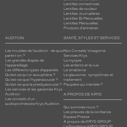
Lentilles correctrices
Lentilles de couleur
Lentilles Journalières
Lentilles Bi Mensuelles
Lentilles Mensuelles
Produits d'entretien
AUDITION
SANTÉ, STYLES ET SERVICES
Les troubles de l’audition : de quoi
Nos Conseils Visagisme
parle-t-on ?
Services Krys
Les grandes étapes de
La myopie
l'appareillage
Les enfants et la vue
Les différents types d’appareils
Le strabisme
Qu’est-ce qu'un acouphène ?
Le glaucome : symptômes et
Qu'est-ce que l'hyperacousie ?
traitement
Qu’est-ce que la presbyacousie ?
Paupière qui tremble ?
Les services et les garanties Krys
Audition
A PROPOS DE KRYS
Les conseils d'un
audioprothésiste Krys Audition
Qui sommes-nous ?
Les preuves de la confiance
Espace Presse
A propos de KRYS GROUP
La Fondation KRYS GROUP