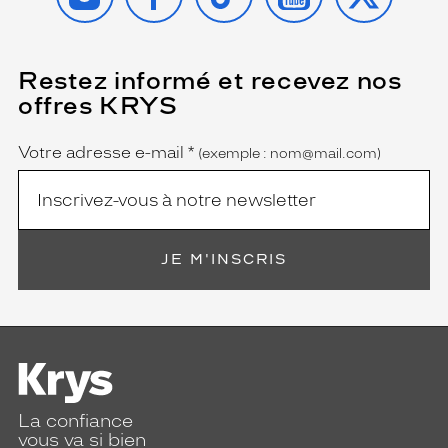
Restez informé et recevez nos
(Ce
champ
offres KRYS
est
Name
obligatoire)
Votre adresse e-mail
*
(exemple : nom@mail.com)
JE M'INSCRIS
La confiance
vous va si bien