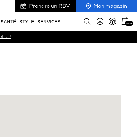
Prendre un RDV
Mon magasin
Mon
Afficher
SANTÉ
STYLE
SERVICES
vide
panie
la
recherche
fite !