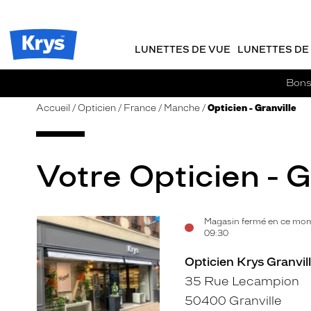
m
J
ER AU
TENU
y
e
CIPAL
Opticien
K
r
Krys
r
e
LUNETTES DE VUE
LUNETTES DE 
-
y
-
s
c
La
Bons 
o
confiance
m
vous
Accueil
Opticien
France
Manche
Opticien - Granville
m
va
a
si
n
bien
d
Votre Opticien - G
e
Magasin fermé en ce mom
Voir
09:30
la
Opticien Krys Granvi
fiche
35 Rue Lecampion
50400 Granville