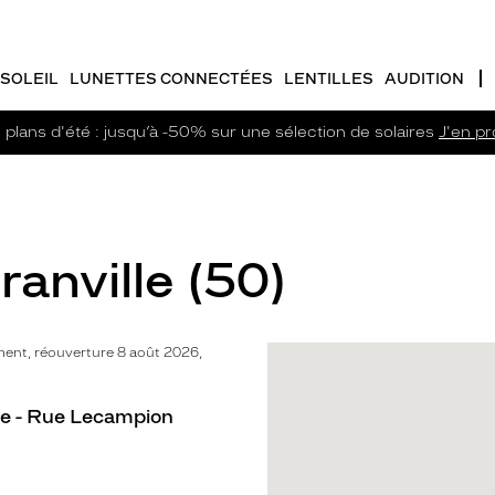
SOLEIL
LUNETTES CONNECTÉES
LENTILLES
AUDITION
plans d'été : jusqu’à -50% sur une sélection de solaires
J'en pro
ranville (50)
ent, réouverture 8 août 2026,
lle - Rue Lecampion