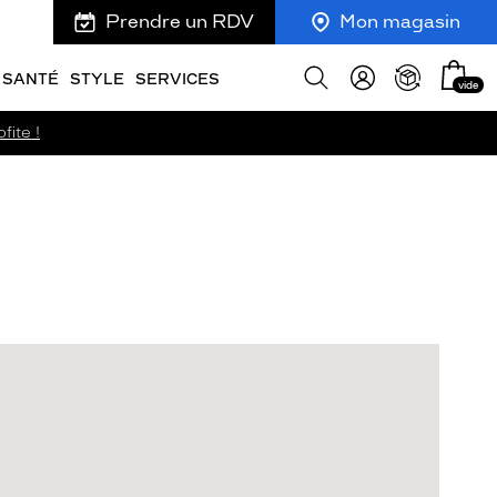
Prendre un RDV
Mon magasin
Mon
Afficher
SANTÉ
STYLE
SERVICES
vide
panie
la
recherche
fite !