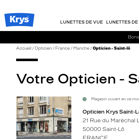
m
J
ER AU
TENU
y
e
CIPAL
Opticien
K
r
Krys
r
e
LUNETTES DE VUE
LUNETTES DE 
-
y
-
s
c
La
Bons 
o
confiance
m
vous
Accueil
Opticien
France
Manche
Opticien - Saint-lô
m
va
a
si
n
bien
d
Votre Opticien - S
e
Magasin ouvert en ce mom
Voir
la
Opticien Krys Saint-L
fiche
21 Rue du Maréchal 
50000 Saint-Lô
FRANCE