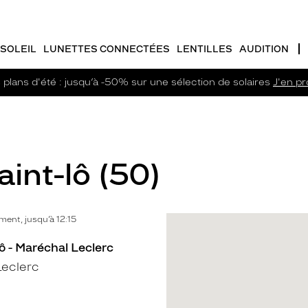
SOLEIL
LUNETTES CONNECTÉES
LENTILLES
AUDITION
plans d'été : jusqu’à -50% sur une sélection de solaires
J'en pro
aint-lô (50)
ent, jusqu’à 12:15
ô - Maréchal Leclerc
Leclerc