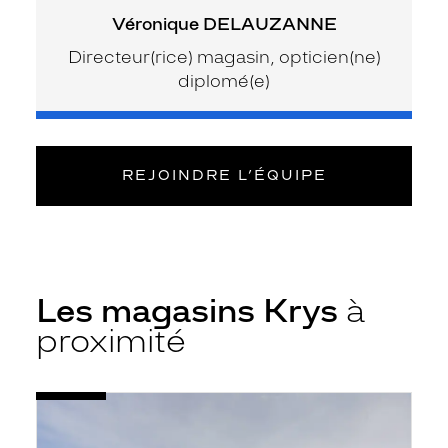
Véronique DELAUZANNE
Directeur(rice) magasin, opticien(ne)
diplomé(e)
REJOINDRE L’ÉQUIPE
Les magasins Krys
à
proximité
Voir
Opticien
la
Carentan
fiche