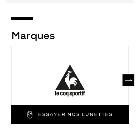
Marques
SUIV
ESSAYER NOS LUNETTES