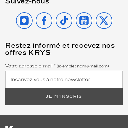
Suivez-nous
INSTAGRAM
FACEBOOK
TIKTOK
YOUTUBE
X
Restez informé et recevez nos
(Ce
champ
offres KRYS
est
Name
obligatoire)
Votre adresse e-mail
*
(exemple : nom@mail.com)
JE M'INSCRIS