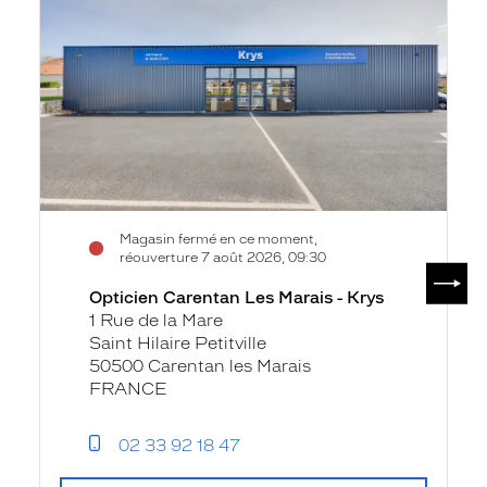
Les
Marais
-
Krys
Magasin fermé en ce moment,
réouverture 7 août 2026, 09:30
SUIV
Opticien Carentan Les Marais - Krys
1 Rue de la Mare
Saint Hilaire Petitville
50500 Carentan les Marais
FRANCE
02 33 92 18 47