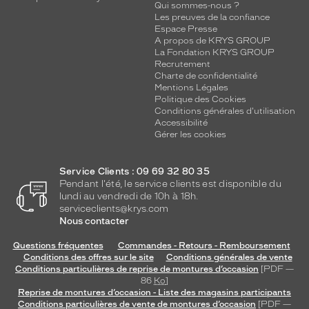
Qui sommes-nous ?
Les preuves de la confiance
Espace Presse
A propos de KRYS GROUP
La Fondation KRYS GROUP
Recrutement
Charte de confidentialité
Mentions Légales
Politique des Cookies
Conditions générales d'utilisation
Accessibilité
Gérer les cookies
Service Clients : 09 69 32 80 35
Pendant l'été, le service clients est disponible du
lundi au vendredi de 10h à 18h.
serviceclients@krys.com
Nous contacter
Questions fréquentes
Commandes - Retours - Remboursement
Conditions des offres sur le site
Conditions générales de vente
Conditions particulières de reprise de montures d’occasion
[PDF —
86
Ko
]
Reprise de montures d’occasion - Liste des magasins participants
Conditions particulières de vente de montures d’occasion
[PDF —