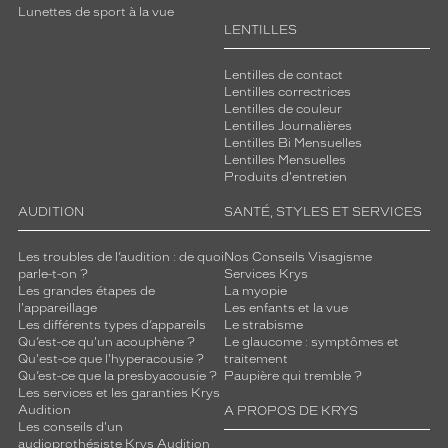
Lunettes de sport à la vue
LENTILLES
Lentilles de contact
Lentilles correctrices
Lentilles de couleur
Lentilles Journalières
Lentilles Bi Mensuelles
Lentilles Mensuelles
Produits d'entretien
AUDITION
SANTÉ, STYLES ET SERVICES
Les troubles de l’audition : de quoi
Nos Conseils Visagisme
parle-t-on ?
Services Krys
Les grandes étapes de
La myopie
l'appareillage
Les enfants et la vue
Les différents types d’appareils
Le strabisme
Qu’est-ce qu'un acouphène ?
Le glaucome : symptômes et
Qu'est-ce que l'hyperacousie ?
traitement
Qu’est-ce que la presbyacousie ?
Paupière qui tremble ?
Les services et les garanties Krys
Audition
A PROPOS DE KRYS
Les conseils d'un
audioprothésiste Krys Audition