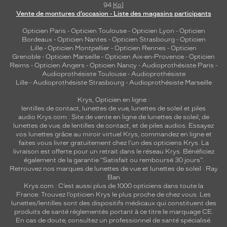
94
Ko
]
Vente de montures d’occasion - Liste des magasins participants
Opticien Paris
-
Opticien Toulouse
-
Opticien Lyon
-
Opticien
Bordeaux
-
Opticien Nantes
-
Opticien Strasbourg
-
Opticien
Lille
-
Opticien Montpellier
-
Opticien Rennes
-
Opticien
Grenoble
-
Opticien Marseille
-
Opticien Aix-en-Provence
-
Opticien
Reims
-
Opticien Angers
-
Opticien Nancy
-
Audioprothésiste Paris
-
Audioprothésiste Toulouse
-
Audioprothésiste
Lille
-
Audioprothésiste Strasbourg
-
Audioprothésiste Marseille
Krys, Opticien en ligne :
lentilles de contact
,
lunettes de vue
,
lunettes de soleil
et
piles
audio
Krys.com : Site de vente en ligne de lunettes de soleil, de
lunettes de vue, de
lentilles de contact
, et de piles audios. Essayez
vos lunettes grâce au miroir virtuel Krys, commandez en ligne et
faites vous livrer gratuitement chez l'un des opticiens Krys. La
livraison est offerte pour un retrait dans le réseau Krys. Bénéficiez
également de la garantie "Satisfait ou remboursé 30 jours".
Retrouvez nos marques de lunettes de vue et
lunettes de soleil : Ray
Ban
Krys.com : C’est aussi plus de 1000 opticiens dans toute la
France.
Trouvez l’opticien Krys le plus proche de chez vous
. Les
lunettes/lentilles sont des dispositifs médicaux qui constituent des
produits de santé réglementés portant à ce titre le marquage CE.
En cas de doute, consultez un professionnel de santé spécialisé.