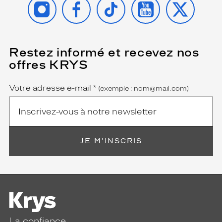
Restez informé et recevez nos
(Ce
champ
offres KRYS
est
Name
obligatoire)
Votre adresse e-mail
*
(exemple : nom@mail.com)
JE M'INSCRIS
La confiance