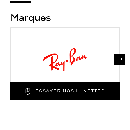
Marques
SUIV
ESSAYER NOS LUNETTES