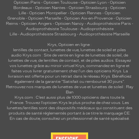
Opticien Paris
-
Opticien Toulouse
-
Opticien Lyon
-
Opticien
Bordeaux
-
Opticien Nantes
-
Opticien Strasbourg
-
Opticien
Lille
-
Opticien Montpellier
-
Opticien Rennes
-
Opticien
Grenoble
-
Opticien Marseille
-
Opticien Aix-en-Provence
-
Opticien
Reims
-
Opticien Angers
-
Opticien Nancy
-
Audioprothésiste Paris
-
Audioprothésiste Toulouse
-
Audioprothésiste
Lille
-
Audioprothésiste Strasbourg
-
Audioprothésiste Marseille
Krys, Opticien en ligne :
lentilles de contact
,
lunettes de vue
,
lunettes de soleil
et
piles
audio
Krys.com : Site de vente en ligne de lunettes de soleil, de
lunettes de vue, de
lentilles de contact
, et de piles audios. Essayez
vos lunettes grâce au miroir virtuel Krys, commandez en ligne et
faites vous livrer gratuitement chez l'un des opticiens Krys. La
livraison est offerte pour un retrait dans le réseau Krys. Bénéficiez
également de la garantie "Satisfait ou remboursé 30 jours".
Retrouvez nos marques de lunettes de vue et
lunettes de soleil : Ray
Ban
Krys.com : C’est aussi plus de 1000 opticiens dans toute la
France.
Trouvez l’opticien Krys le plus proche de chez vous
. Les
lunettes/lentilles sont des dispositifs médicaux qui constituent des
produits de santé réglementés portant à ce titre le marquage CE.
En cas de doute, consultez un professionnel de santé spécialisé.