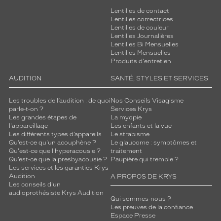
Lentilles de contact
Lentilles correctrices
Lentilles de couleur
Lentilles Journalières
Lentilles Bi Mensuelles
Lentilles Mensuelles
Produits d'entretien
AUDITION
SANTÉ, STYLES ET SERVICES
Les troubles de l’audition : de quoi
Nos Conseils Visagisme
parle-t-on ?
Services Krys
Les grandes étapes de
La myopie
l'appareillage
Les enfants et la vue
Les différents types d’appareils
Le strabisme
Qu’est-ce qu'un acouphène ?
Le glaucome : symptômes et
Qu'est-ce que l'hyperacousie ?
traitement
Qu’est-ce que la presbyacousie ?
Paupière qui tremble ?
Les services et les garanties Krys
Audition
A PROPOS DE KRYS
Les conseils d'un
audioprothésiste Krys Audition
Qui sommes-nous ?
Les preuves de la confiance
Espace Presse