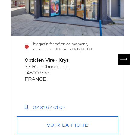
Magasin fermé en ce moment,
réouverture 10 août 2026, 09:00
SUIV
Opticien Vire - Krys
77 Rue Chenedolle
14500 Vire
FRANCE
02 31 67 01 02
VOIR LA FICHE