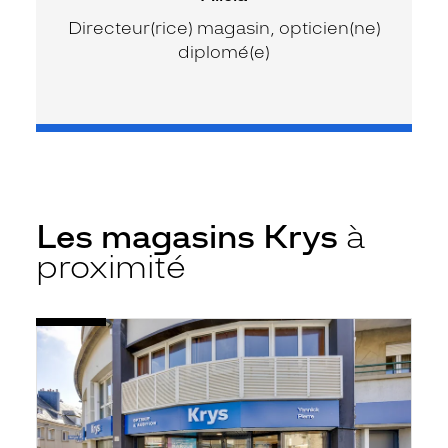
Directeur(rice) magasin, opticien(ne)
diplomé(e)
Les magasins Krys
à
proximité
Voir
Opticien
la
Vire
fiche
-
Krys