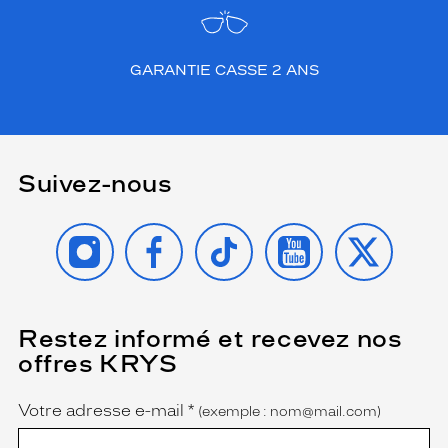
GARANTIE CASSE 2 ANS
Suivez-nous
INSTAGRAM
FACEBOOK
TIKTOK
YOUTUBE
X
Restez informé et recevez nos
(Ce
champ
offres KRYS
est
Name
obligatoire)
Votre adresse e-mail
*
(exemple : nom@mail.com)