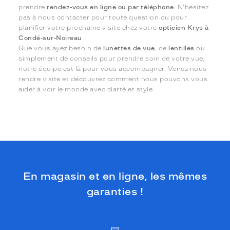
prendre
rendez-vous en ligne ou par téléphone
. N'hésitez
pas à nous contacter pour toute question ou pour
planifier votre prochaine visite chez votre
opticien Krys à
Condé-sur-Noireau
.
Que vous ayez besoin de
lunettes de vue
, de
lentilles
ou
simplement de conseils pour prendre soin de votre vue,
notre équipe est là pour vous accompagner. Venez nous
rendre visite et découvrez comment nous pouvons vous
aider à voir le monde avec clarté et style.
En magasin et en ligne, les mêmes
garanties !