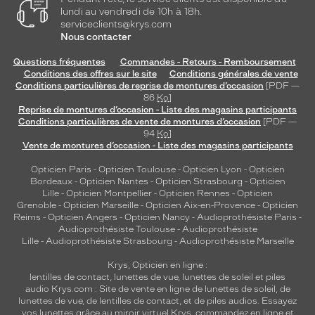
lundi au vendredi de 10h à 18h.
serviceclients@krys.com
Nous contacter
Questions fréquentes
Commandes - Retours - Remboursement
Conditions des offres sur le site
Conditions générales de vente
Conditions particulières de reprise de montures d’occasion
[PDF —
86
Ko
]
Reprise de montures d’occasion - Liste des magasins participants
Conditions particulières de vente de montures d’occasion
[PDF —
94
Ko
]
Vente de montures d’occasion - Liste des magasins participants
Opticien Paris
-
Opticien Toulouse
-
Opticien Lyon
-
Opticien
Bordeaux
-
Opticien Nantes
-
Opticien Strasbourg
-
Opticien
Lille
-
Opticien Montpellier
-
Opticien Rennes
-
Opticien
Grenoble
-
Opticien Marseille
-
Opticien Aix-en-Provence
-
Opticien
Reims
-
Opticien Angers
-
Opticien Nancy
-
Audioprothésiste Paris
-
Audioprothésiste Toulouse
-
Audioprothésiste
Lille
-
Audioprothésiste Strasbourg
-
Audioprothésiste Marseille
Krys, Opticien en ligne :
lentilles de contact
,
lunettes de vue
,
lunettes de soleil
et
piles
audio
Krys.com : Site de vente en ligne de lunettes de soleil, de
lunettes de vue, de
lentilles de contact
, et de piles audios. Essayez
vos lunettes grâce au miroir virtuel Krys, commandez en ligne et