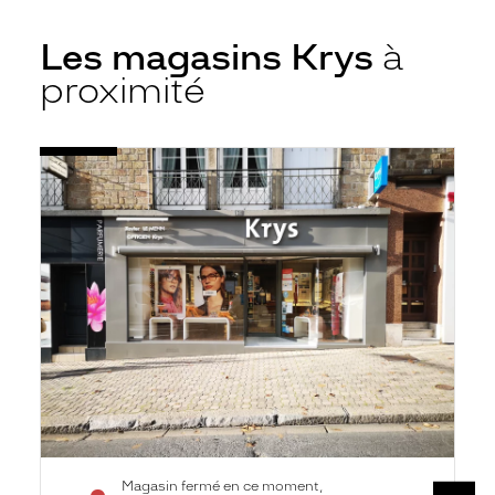
Les magasins Krys
à
proximité
Voir
Opticien
la
Flers
fiche
-
Rue
6
Juin
-
Krys
Magasin fermé en ce moment,
SUIV