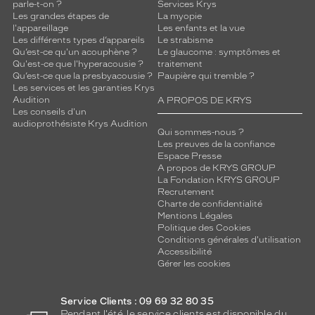
parle-t-on ?
Services Krys
Les grandes étapes de
La myopie
l'appareillage
Les enfants et la vue
Les différents types d’appareils
Le strabisme
Qu’est-ce qu'un acouphène ?
Le glaucome : symptômes et
Qu'est-ce que l'hyperacousie ?
traitement
Qu’est-ce que la presbyacousie ?
Paupière qui tremble ?
Les services et les garanties Krys
Audition
A PROPOS DE KRYS
Les conseils d'un
audioprothésiste Krys Audition
Qui sommes-nous ?
Les preuves de la confiance
Espace Presse
A propos de KRYS GROUP
La Fondation KRYS GROUP
Recrutement
Charte de confidentialité
Mentions Légales
Politique des Cookies
Conditions générales d'utilisation
Accessibilité
Gérer les cookies
Service Clients : 09 69 32 80 35
Pendant l'été, le service clients est disponible du