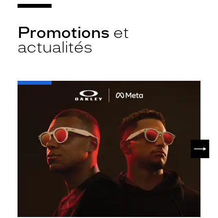
Promotions
et
actualités
-
Oakley
META
SUIV