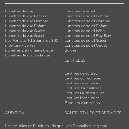
Lunettes de vue
Lunettes de soleil
Lunettes de vue Femme
Lunettes de soleil Femme
Lunettes de vue Homme
Lunettes de soleil Homme
Lunettes de vue Enfant
Lunettes de soleil Enfant
Lunettes de vue Guess
Lunettes de soleil bébé
Lunettes de vue Gucci
Lunettes de soleil Ray-Ban
Les Forfaits [K] à partir de 39€ -
Lunettes de soleil Gucci
monture + verres
Lunettes de soleil Oakley
Lunettes anti-lumière bleue
Soldes
Lunettes de sport à la vue
LENTILLES
Lentilles de contact
Lentilles correctrices
Lentilles de couleur
Lentilles Journalières
Lentilles Bi Mensuelles
Lentilles Mensuelles
Produits d'entretien
AUDITION
SANTÉ, STYLES ET SERVICES
Les troubles de l’audition : de quoi
Nos Conseils Visagisme