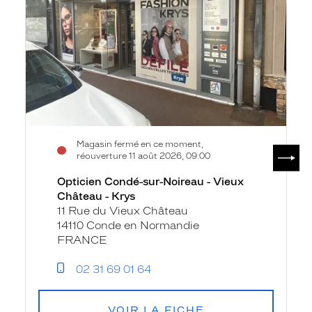
-
Vieux
Château
-
Krys
Magasin fermé en ce moment,
SUIV
réouverture 11 août 2026, 09:00
Opticien Condé-sur-Noireau - Vieux
Château - Krys
11 Rue du Vieux Château
14110 Conde en Normandie
FRANCE
02 31 69 01 64
VOIR LA FICHE