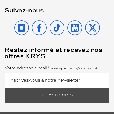
Suivez-nous
INSTAGRAM
FACEBOOK
TIKTOK
YOUTUBE
X
Restez informé et recevez nos
(Ce
champ
offres KRYS
est
Name
obligatoire)
Votre adresse e-mail
*
(exemple : nom@mail.com)
JE M'INSCRIS