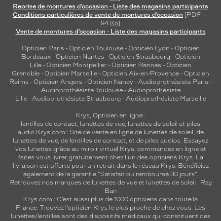
Reprise de montures d’occasion - Liste des magasins participants
Conditions particulières de vente de montures d’occasion
[PDF —
94
Ko
]
Vente de montures d’occasion - Liste des magasins participants
Opticien Paris
-
Opticien Toulouse
-
Opticien Lyon
-
Opticien
Bordeaux
-
Opticien Nantes
-
Opticien Strasbourg
-
Opticien
Lille
-
Opticien Montpellier
-
Opticien Rennes
-
Opticien
Grenoble
-
Opticien Marseille
-
Opticien Aix-en-Provence
-
Opticien
Reims
-
Opticien Angers
-
Opticien Nancy
-
Audioprothésiste Paris
-
Audioprothésiste Toulouse
-
Audioprothésiste
Lille
-
Audioprothésiste Strasbourg
-
Audioprothésiste Marseille
Krys, Opticien en ligne :
lentilles de contact
,
lunettes de vue
,
lunettes de soleil
et
piles
audio
Krys.com : Site de vente en ligne de lunettes de soleil, de
lunettes de vue, de
lentilles de contact
, et de piles audios. Essayez
vos lunettes grâce au miroir virtuel Krys, commandez en ligne et
faites vous livrer gratuitement chez l'un des opticiens Krys. La
livraison est offerte pour un retrait dans le réseau Krys. Bénéficiez
également de la garantie "Satisfait ou remboursé 30 jours".
Retrouvez nos marques de lunettes de vue et
lunettes de soleil : Ray
Ban
Krys.com : C’est aussi plus de 1000 opticiens dans toute la
France.
Trouvez l’opticien Krys le plus proche de chez vous
. Les
lunettes/lentilles sont des dispositifs médicaux qui constituent des