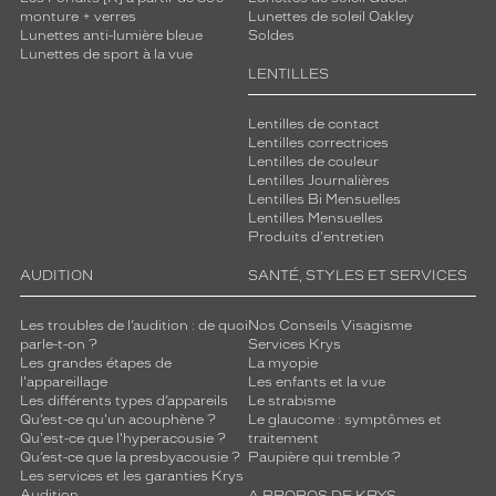
monture + verres
Lunettes de soleil Oakley
Lunettes anti-lumière bleue
Soldes
Lunettes de sport à la vue
LENTILLES
Lentilles de contact
Lentilles correctrices
Lentilles de couleur
Lentilles Journalières
Lentilles Bi Mensuelles
Lentilles Mensuelles
Produits d'entretien
AUDITION
SANTÉ, STYLES ET SERVICES
Les troubles de l’audition : de quoi
Nos Conseils Visagisme
parle-t-on ?
Services Krys
Les grandes étapes de
La myopie
l'appareillage
Les enfants et la vue
Les différents types d’appareils
Le strabisme
Qu’est-ce qu'un acouphène ?
Le glaucome : symptômes et
Qu'est-ce que l'hyperacousie ?
traitement
Qu’est-ce que la presbyacousie ?
Paupière qui tremble ?
Les services et les garanties Krys
Audition