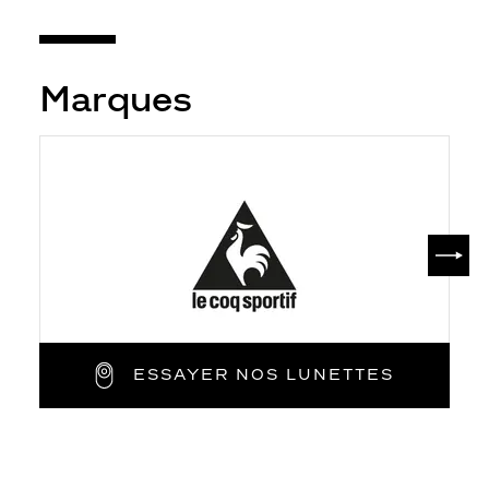
Marques
SUIV
ESSAYER NOS LUNETTES