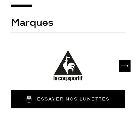
Marques
SUIV
ESSAYER NOS LUNETTES