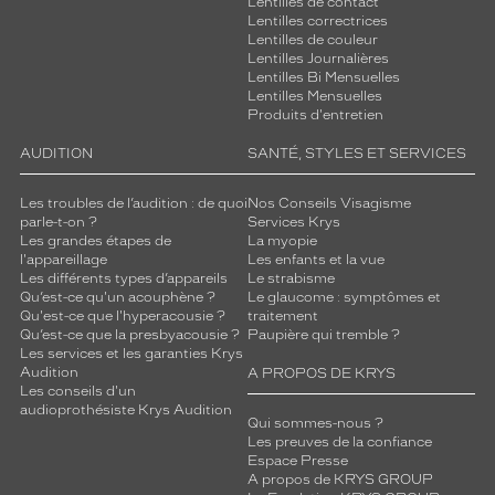
Lentilles de contact
Lentilles correctrices
Lentilles de couleur
Lentilles Journalières
Lentilles Bi Mensuelles
Lentilles Mensuelles
Produits d'entretien
AUDITION
SANTÉ, STYLES ET SERVICES
Les troubles de l’audition : de quoi
Nos Conseils Visagisme
parle-t-on ?
Services Krys
Les grandes étapes de
La myopie
l'appareillage
Les enfants et la vue
Les différents types d’appareils
Le strabisme
Qu’est-ce qu'un acouphène ?
Le glaucome : symptômes et
Qu'est-ce que l'hyperacousie ?
traitement
Qu’est-ce que la presbyacousie ?
Paupière qui tremble ?
Les services et les garanties Krys
Audition
A PROPOS DE KRYS
Les conseils d'un
audioprothésiste Krys Audition
Qui sommes-nous ?
Les preuves de la confiance
Espace Presse
A propos de KRYS GROUP