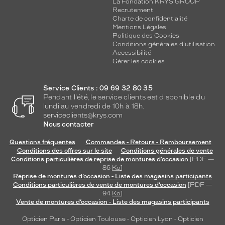
La Fondation KRYS GROUP
Recrutement
Charte de confidentialité
Mentions Légales
Politique des Cookies
Conditions générales d'utilisation
Accessibilité
Gérer les cookies
Service Clients : 09 69 32 80 35
Pendant l'été, le service clients est disponible du
lundi au vendredi de 10h à 18h.
serviceclients@krys.com
Nous contacter
Questions fréquentes
Commandes - Retours - Remboursement
Conditions des offres sur le site
Conditions générales de vente
Conditions particulières de reprise de montures d’occasion
[PDF —
86
Ko
]
Reprise de montures d’occasion - Liste des magasins participants
Conditions particulières de vente de montures d’occasion
[PDF —
94
Ko
]
Vente de montures d’occasion - Liste des magasins participants
Opticien Paris
-
Opticien Toulouse
-
Opticien Lyon
-
Opticien