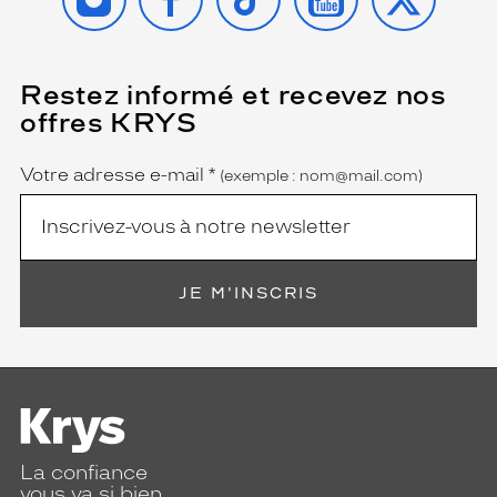
Restez informé et recevez nos
(Ce
champ
offres KRYS
est
Name
obligatoire)
Votre adresse e-mail
*
(exemple : nom@mail.com)
JE M'INSCRIS
La confiance
vous va si bien