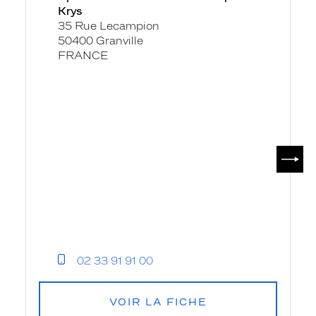
Krys
Lecampion
35 Rue Lecampion
-
50400 Granville
Krys
FRANCE
SUIV
02 33 91 91 00
VOIR LA FICHE