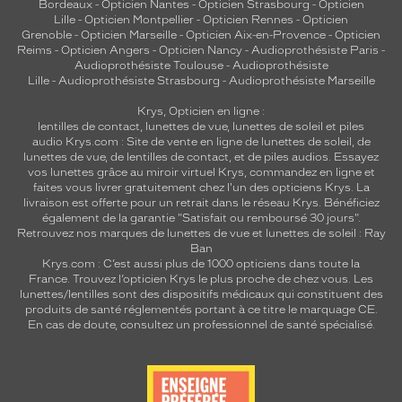
Bordeaux
-
Opticien Nantes
-
Opticien Strasbourg
-
Opticien
Lille
-
Opticien Montpellier
-
Opticien Rennes
-
Opticien
Grenoble
-
Opticien Marseille
-
Opticien Aix-en-Provence
-
Opticien
Reims
-
Opticien Angers
-
Opticien Nancy
-
Audioprothésiste Paris
-
Audioprothésiste Toulouse
-
Audioprothésiste
Lille
-
Audioprothésiste Strasbourg
-
Audioprothésiste Marseille
Krys, Opticien en ligne :
lentilles de contact
,
lunettes de vue
,
lunettes de soleil
et
piles
audio
Krys.com : Site de vente en ligne de lunettes de soleil, de
lunettes de vue, de
lentilles de contact
, et de piles audios. Essayez
vos lunettes grâce au miroir virtuel Krys, commandez en ligne et
faites vous livrer gratuitement chez l'un des opticiens Krys. La
livraison est offerte pour un retrait dans le réseau Krys. Bénéficiez
également de la garantie "Satisfait ou remboursé 30 jours".
Retrouvez nos marques de lunettes de vue et
lunettes de soleil : Ray
Ban
Krys.com : C’est aussi plus de 1000 opticiens dans toute la
France.
Trouvez l’opticien Krys le plus proche de chez vous
. Les
lunettes/lentilles sont des dispositifs médicaux qui constituent des
produits de santé réglementés portant à ce titre le marquage CE.
En cas de doute, consultez un professionnel de santé spécialisé.