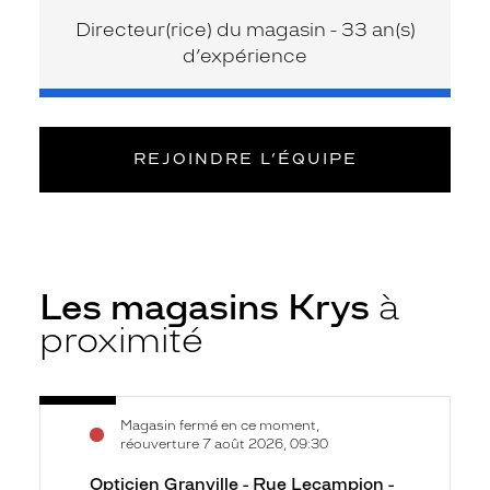
Directeur(rice) du magasin - 33 an(s)
d’expérience
REJOINDRE L’ÉQUIPE
Les magasins Krys
à
proximité
Voir
Opticien
Magasin fermé en ce moment,
la
Granville
réouverture 7 août 2026, 09:30
fiche
-
Opticien Granville - Rue Lecampion -
Rue