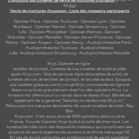
Conditions particulières de vente de montures d’occasion
[PDF —
94
Ko
]
Vente de montures d’occasion - Liste des magasins participants
Opticien Paris
-
Opticien Toulouse
-
Opticien Lyon
-
Opticien
Bordeaux
-
Opticien Nantes
-
Opticien Strasbourg
-
Opticien
Lille
-
Opticien Montpellier
-
Opticien Rennes
-
Opticien
Grenoble
-
Opticien Marseille
-
Opticien Aix-en-Provence
-
Opticien
Reims
-
Opticien Angers
-
Opticien Nancy
-
Audioprothésiste Paris
-
Audioprothésiste Toulouse
-
Audioprothésiste
Lille
-
Audioprothésiste Strasbourg
-
Audioprothésiste Marseille
Krys, Opticien en ligne :
lentilles de contact
,
lunettes de vue
,
lunettes de soleil
et
piles
audio
Krys.com : Site de vente en ligne de lunettes de soleil, de
lunettes de vue, de
lentilles de contact
, et de piles audios. Essayez
vos lunettes grâce au miroir virtuel Krys, commandez en ligne et
faites vous livrer gratuitement chez l'un des opticiens Krys. La
livraison est offerte pour un retrait dans le réseau Krys. Bénéficiez
également de la garantie "Satisfait ou remboursé 30 jours".
Retrouvez nos marques de lunettes de vue et
lunettes de soleil : Ray
Ban
Krys.com : C’est aussi plus de 1000 opticiens dans toute la
France.
Trouvez l’opticien Krys le plus proche de chez vous
. Les
lunettes/lentilles sont des dispositifs médicaux qui constituent des
produits de santé réglementés portant à ce titre le marquage CE.
En cas de doute, consultez un professionnel de santé spécialisé.