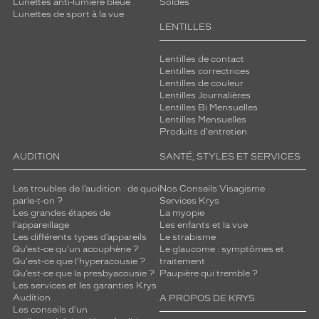
Lunettes anti-lumière bleue
Soldes
Lunettes de sport à la vue
LENTILLES
Lentilles de contact
Lentilles correctrices
Lentilles de couleur
Lentilles Journalières
Lentilles Bi Mensuelles
Lentilles Mensuelles
Produits d'entretien
AUDITION
SANTÉ, STYLES ET SERVICES
Les troubles de l’audition : de quoi
Nos Conseils Visagisme
parle-t-on ?
Services Krys
Les grandes étapes de
La myopie
l'appareillage
Les enfants et la vue
Les différents types d’appareils
Le strabisme
Qu’est-ce qu'un acouphène ?
Le glaucome : symptômes et
Qu'est-ce que l'hyperacousie ?
traitement
Qu’est-ce que la presbyacousie ?
Paupière qui tremble ?
Les services et les garanties Krys
Audition
A PROPOS DE KRYS
Les conseils d'un