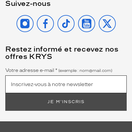
Suivez-nous
INSTAGRAM
FACEBOOK
TIKTOK
YOUTUBE
X
Restez informé et recevez nos
(Ce
champ
offres KRYS
est
Name
obligatoire)
Votre adresse e-mail
*
(exemple : nom@mail.com)
JE M'INSCRIS