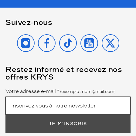
Suivez-nous
INSTAGRAM
FACEBOOK
TIKTOK
YOUTUBE
X
Restez informé et recevez nos
(Ce
champ
offres KRYS
est
Name
obligatoire)
Votre adresse e-mail
*
(exemple : nom@mail.com)
JE M'INSCRIS