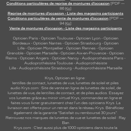
Conditions particulières de reprise de montures d’occasion
[PDF —
86
Ko
]
Reprise de montures d’occasion - Liste des magasins participants
Conditions particulières de vente de montures d’occasion
[PDF —
94
Ko
]
Vente de montures d’occasion - Liste des magasins participants
Opticien Paris
-
Opticien Toulouse
-
Opticien Lyon
-
Opticien
Bordeaux
-
Opticien Nantes
-
Opticien Strasbourg
-
Opticien
Lille
-
Opticien Montpellier
-
Opticien Rennes
-
Opticien
Grenoble
-
Opticien Marseille
-
Opticien Aix-en-Provence
-
Opticien
Reims
-
Opticien Angers
-
Opticien Nancy
-
Audioprothésiste Paris
-
Audioprothésiste Toulouse
-
Audioprothésiste
Lille
-
Audioprothésiste Strasbourg
-
Audioprothésiste Marseille
Krys, Opticien en ligne :
lentilles de contact
,
lunettes de vue
,
lunettes de soleil
et
piles
audio
Krys.com : Site de vente en ligne de lunettes de soleil, de
lunettes de vue, de
lentilles de contact
, et de piles audios. Essayez
vos lunettes grâce au miroir virtuel Krys, commandez en ligne et
faites vous livrer gratuitement chez l'un des opticiens Krys. La
livraison est offerte pour un retrait dans le réseau Krys. Bénéficiez
également de la garantie "Satisfait ou remboursé 30 jours".
Retrouvez nos marques de lunettes de vue et
lunettes de soleil : Ray
Ban
Krys.com : C’est aussi plus de 1000 opticiens dans toute la