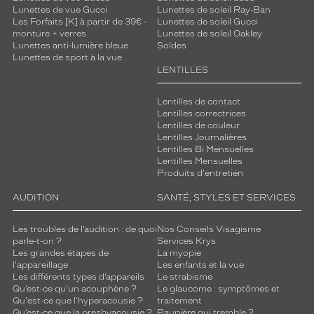
Lunettes de vue Gucci
Lunettes de soleil Ray-Ban
Les Forfaits [K] à partir de 39€ -
Lunettes de soleil Gucci
monture + verres
Lunettes de soleil Oakley
Lunettes anti-lumière bleue
Soldes
Lunettes de sport à la vue
LENTILLES
Lentilles de contact
Lentilles correctrices
Lentilles de couleur
Lentilles Journalières
Lentilles Bi Mensuelles
Lentilles Mensuelles
Produits d'entretien
AUDITION
SANTÉ, STYLES ET SERVICES
Les troubles de l’audition : de quoi
Nos Conseils Visagisme
parle-t-on ?
Services Krys
Les grandes étapes de
La myopie
l'appareillage
Les enfants et la vue
Les différents types d’appareils
Le strabisme
Qu’est-ce qu'un acouphène ?
Le glaucome : symptômes et
Qu'est-ce que l'hyperacousie ?
traitement
Qu’est-ce que la presbyacousie ?
Paupière qui tremble ?